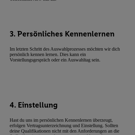
Fehlerbehebung, Bereitstellung und Anzeige von Werbung und In
Abgleichung und Kombination von Daten aus unterschiedlichen 
Verknüpfung verschiedener Endgeräte, Identifikation von Geräte
automatisch übermittelter Informationen, Messung des Erfolgs vo
Werbekampagnen durch TTD und Nutzung der Telekommunikatio
3. Persönliches Kennenlernen
Utiq-Technologie für digitales Marketing, sowie:
Verwendung genauer Standortdaten. Erstellung von Profilen für 
Im letzten Schritt des Auswahlprozesses möchten wir dich
Werbung. Speichern von oder Zugriff auf Informationen auf ei
persönlich kennen lernen. Dies kann ein
Vorstellungsgespräch oder ein Auswahltag sein.
Entwicklung und Verbesserung der Angebote. Analyse von Zie
Statistiken oder Kombinationen von Daten aus verschiedenen Q
Verwendung reduzierter Daten zur Auswahl von Werbeanzeige
Werbeleistung. Verwendung von Profilen zur Auswahl personali
Werbung.
Liste der Partner (Lieferanten)
4. Einstellung
Hast du uns im persönlichen Kennenlernen überzeugt,
erfolgen Vertragsunterzeichnung und Einstellung. Sollten
deine Qualifikationen nicht mit den Anforderungen an die