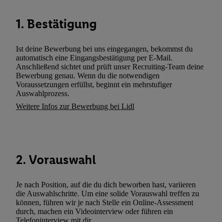
können. Sie können Ihre Einwilligung speziell zur Nutzung der U
zusätzlich zur weiter unten erläuterten Möglichkeit, Ihre Einwilli
1. Bestätigung
widerrufen - jederzeit auch über
das Datenschutzportal von Utiq
(„consenthub“)
oder über „Anpassen“/„Nutzung der Telekommunik
Ist deine Bewerbung bei uns eingegangen, bekommst du
Utiq-Technologie für digitales Marketing“ am unteren Ende diese
automatisch eine Eingangsbestätigung per E-Mail.
Anschließend sichtet und prüft unser Recruiting-Team deine
(nur für die Lidl-Dienste) widerrufen. Weitere Informationen finde
Bewerbung genau. Wenn du die notwendigen
den
Datenschutzbestimmungen von Utiq
.
Voraussetzungen erfüllst, beginnt ein mehrstufiger
Durch einen Klick auf „Ablehnen“ können Sie nur den Einsatz n
Auswahlprozess.
Techniken zulassen. Durch einen Klick auf „Zustimmen“ stimmen 
Weitere Infos zur Bewerbung bei Lidl
Verarbeitungen zu sämtlichen vorgenannten Zwecken unter Einbi
genannten Partner zu. Weitere Informationen, auch zur Speicherd
und zu Ihrem Recht, Ihre Einwilligung jederzeit mit Wirkung für 
widerrufen, finden Sie in unseren
Datenschutzbestimmungen
.
Die
2. Vorauswahl
Sie hier.
Unter „Anpassen“ können Sie einzelne Verwendungszwe
zulassen; das gilt auch für die nachfolgend schlagwortartig bena
Je nach Position, auf die du dich beworben hast, variieren
Funktionen im Rahmen des Einsatzes des IAB TCF für Werbung
die Auswahlschritte. Um eine solide Vorauswahl treffen zu
Erfolgsmessung:
können, führen wir je nach Stelle ein Online-Assessment
Gewährleistung der Sicherheit, Verhinderung und Aufdeckung v
durch, machen ein Videointerview oder führen ein
Telefoninterview mit dir.