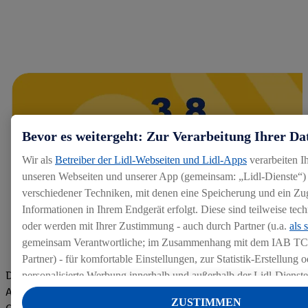
Bevor es weitergeht: Zur Verarbeitung Ihrer Da
Wir als
Betreiber der Lidl-Webseiten und Lidl-Apps
verarbeiten I
unseren Webseiten und unserer App (gemeinsam: „Lidl-Dienste“) 
verschiedener Techniken, mit denen eine Speicherung und ein Zug
Informationen in Ihrem Endgerät erfolgt. Diese sind teilweise te
oder werden mit Ihrer Zustimmung - auch durch Partner (u.a.
als 
gemeinsam Verantwortliche; im Zusammenhang mit dem IAB TC
Partner) - für komfortable Einstellungen, zur Statistik-Erstellung o
Die Bewertungen von aktuellen und ehemaligen Mitarbeitern,
personalisierte Werbung innerhalb und außerhalb der Lidl-Dienst
Azubis und externen Bewerbern haben uns zu einer Top
Datenverarbeitungen für personalisierte Werbung werden durchge
ZUSTIMMEN