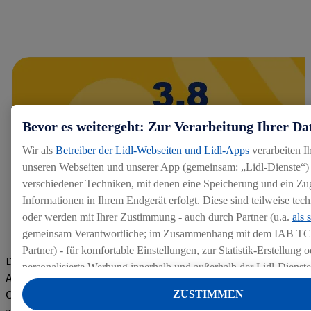
Bevor es weitergeht: Zur Verarbeitung Ihrer Da
Wir als
Betreiber der Lidl-Webseiten und Lidl-Apps
verarbeiten I
unseren Webseiten und unserer App (gemeinsam: „Lidl-Dienste“) 
verschiedener Techniken, mit denen eine Speicherung und ein Zug
Informationen in Ihrem Endgerät erfolgt. Diese sind teilweise te
oder werden mit Ihrer Zustimmung - auch durch Partner (u.a.
als 
gemeinsam Verantwortliche; im Zusammenhang mit dem IAB TC
Partner) - für komfortable Einstellungen, zur Statistik-Erstellung o
Die Bewertungen von aktuellen und ehemaligen Mitarbeitern,
personalisierte Werbung innerhalb und außerhalb der Lidl-Dienst
Azubis und externen Bewerbern haben uns zu einer Top
Datenverarbeitungen für personalisierte Werbung werden durchge
ZUSTIMMEN
Company gemacht. Wir freuen uns über unseren guten Score
Werbung auszusteuern und um Dritten die Ausspielung von Werb