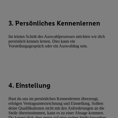
Abgleichung und Kombination von Daten aus unterschiedlichen 
Verknüpfung verschiedener Endgeräte, Identifikation von Geräte
automatisch übermittelter Informationen, Messung des Erfolgs vo
Werbekampagnen durch TTD und Nutzung der Telekommunikatio
3. Persönliches Kennenlernen
Utiq-Technologie für digitales Marketing, sowie:
Verwendung genauer Standortdaten. Erstellung von Profilen für 
Im letzten Schritt des Auswahlprozesses möchten wir dich
persönlich kennen lernen. Dies kann ein
Werbung. Speichern von oder Zugriff auf Informationen auf ei
Vorstellungsgespräch oder ein Auswahltag sein.
Entwicklung und Verbesserung der Angebote. Analyse von Zie
Statistiken oder Kombinationen von Daten aus verschiedenen Q
Verwendung reduzierter Daten zur Auswahl von Werbeanzeige
Werbeleistung. Verwendung von Profilen zur Auswahl personali
Werbung.
Liste der Partner (Lieferanten)
4. Einstellung
Hast du uns im persönlichen Kennenlernen überzeugt,
erfolgen Vertragsunterzeichnung und Einstellung. Sollten
deine Qualifikationen nicht mit den Anforderungen an die
Stelle übereinstimmen, kann es zu einer Absage kommen.
Du kannst dich aber gerne auf eine andere Stelle bewerben.