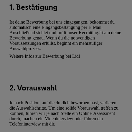
können. Sie können Ihre Einwilligung speziell zur Nutzung der U
1. Bestätigung
zusätzlich zur weiter unten erläuterten Möglichkeit, Ihre Einwilli
widerrufen - jederzeit auch über
das Datenschutzportal von Utiq
(„consenthub“)
oder über „Anpassen“/„Nutzung der Telekommunik
Ist deine Bewerbung bei uns eingegangen, bekommst du
automatisch eine Eingangsbestätigung per E-Mail.
Utiq-Technologie für digitales Marketing“ am unteren Ende diese
Anschließend sichtet und prüft unser Recruiting-Team deine
(nur für die Lidl-Dienste) widerrufen. Weitere Informationen finde
Bewerbung genau. Wenn du die notwendigen
den
Datenschutzbestimmungen von Utiq
.
Voraussetzungen erfüllst, beginnt ein mehrstufiger
Auswahlprozess.
Durch einen Klick auf „Ablehnen“ können Sie nur den Einsatz n
Weitere Infos zur Bewerbung bei Lidl
Techniken zulassen. Durch einen Klick auf „Zustimmen“ stimmen 
Verarbeitungen zu sämtlichen vorgenannten Zwecken unter Einbi
genannten Partner zu. Weitere Informationen, auch zur Speicherd
und zu Ihrem Recht, Ihre Einwilligung jederzeit mit Wirkung für 
widerrufen, finden Sie in unseren
Datenschutzbestimmungen
.
Die
2. Vorauswahl
Sie hier.
Unter „Anpassen“ können Sie einzelne Verwendungszwe
zulassen; das gilt auch für die nachfolgend schlagwortartig bena
Je nach Position, auf die du dich beworben hast, variieren
Funktionen im Rahmen des Einsatzes des IAB TCF für Werbung
die Auswahlschritte. Um eine solide Vorauswahl treffen zu
Erfolgsmessung:
können, führen wir je nach Stelle ein Online-Assessment
durch, machen ein Videointerview oder führen ein
Gewährleistung der Sicherheit, Verhinderung und Aufdeckung v
Telefoninterview mit dir.
Fehlerbehebung, Bereitstellung und Anzeige von Werbung und In