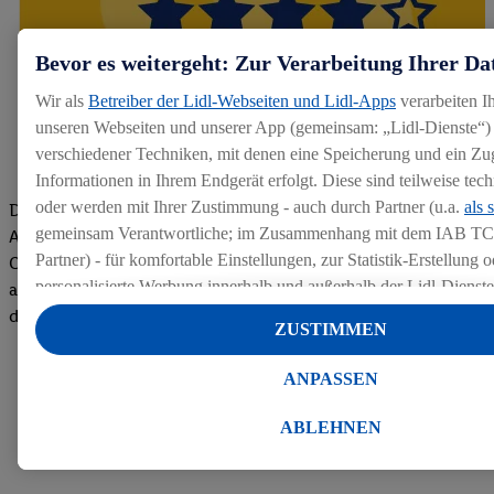
Bevor es weitergeht: Zur Verarbeitung Ihrer Da
Wir als
Betreiber der Lidl-Webseiten und Lidl-Apps
verarbeiten I
unseren Webseiten und unserer App (gemeinsam: „Lidl-Dienste“) 
verschiedener Techniken, mit denen eine Speicherung und ein Zug
Informationen in Ihrem Endgerät erfolgt. Diese sind teilweise te
oder werden mit Ihrer Zustimmung - auch durch Partner (u.a.
als 
Die Bewertungen von aktuellen und ehemaligen Mitarbeitern,
gemeinsam Verantwortliche; im Zusammenhang mit dem IAB TC
Azubis und externen Bewerbern haben uns zu einer Top
Partner) - für komfortable Einstellungen, zur Statistik-Erstellung o
Company gemacht. Wir freuen uns über unseren guten Score
personalisierte Werbung innerhalb und außerhalb der Lidl-Dienst
auf dem Arbeitgeber-Bewertungsportal kununu.Hier geht's zu
Datenverarbeitungen für personalisierte Werbung werden durchge
den Bewertungen
ZUSTIMMEN
Werbung auszusteuern und um Dritten die Ausspielung von Werb
Lidl-Dienste über die Ihnen und Ihren Haushaltsangehörigen zug
ANPASSEN
Endgeräte zu ermöglichen. Sofern Sie Teilnehmer des Lidl Plus-
werden für diese Zwecke auch Daten aus Ihrem Filial-Kaufverhalte
ABLEHNEN
Zudem werden einem der o.g. Partner Daten über Ihr Kaufverhalte
Diensten zur Verfügung gestellt, damit dieser als
eigenständig Ver