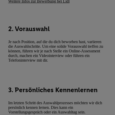
Weitere Infos zur Bewerbung bei Lidl
den
Datenschutzbestimmungen von Utiq
.
Durch einen Klick auf „Ablehnen“ können Sie nur den Einsatz n
Techniken zulassen. Durch einen Klick auf „Zustimmen“ stimmen 
Verarbeitungen zu sämtlichen vorgenannten Zwecken unter Einbi
2. Vorauswahl
genannten Partner zu. Weitere Informationen, auch zur Speicherd
und zu Ihrem Recht, Ihre Einwilligung jederzeit mit Wirkung für 
Je nach Position, auf die du dich beworben hast, variieren
widerrufen, finden Sie in unseren
Datenschutzbestimmungen
.
Die
die Auswahlschritte. Um eine solide Vorauswahl treffen zu
Sie hier.
Unter „Anpassen“ können Sie einzelne Verwendungszwe
können, führen wir je nach Stelle ein Online-Assessment
zulassen; das gilt auch für die nachfolgend schlagwortartig bena
durch, machen ein Videointerview oder führen ein
Telefoninterview mit dir.
Funktionen im Rahmen des Einsatzes des IAB TCF für Werbung
Erfolgsmessung:
Gewährleistung der Sicherheit, Verhinderung und Aufdeckung v
Fehlerbehebung, Bereitstellung und Anzeige von Werbung und In
Abgleichung und Kombination von Daten aus unterschiedlichen 
3. Persönliches Kennenlernen
Verknüpfung verschiedener Endgeräte, Identifikation von Geräte
automatisch übermittelter Informationen, Messung des Erfolgs vo
Im letzten Schritt des Auswahlprozesses möchten wir dich
Werbekampagnen durch TTD und Nutzung der Telekommunikatio
persönlich kennen lernen. Dies kann ein
Utiq-Technologie für digitales Marketing, sowie:
Vorstellungsgespräch oder ein Auswahltag sein.