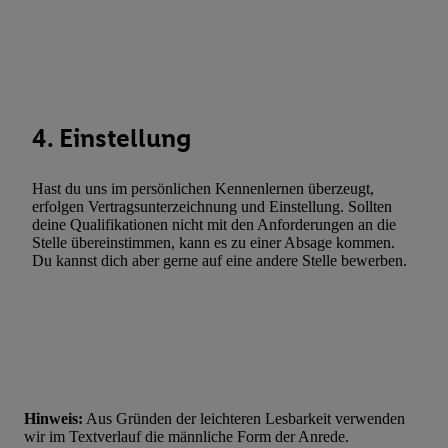
Verwendung genauer Standortdaten. Erstellung von Profilen für 
Werbung. Speichern von oder Zugriff auf Informationen auf ei
Entwicklung und Verbesserung der Angebote. Analyse von Zie
Statistiken oder Kombinationen von Daten aus verschiedenen Q
Verwendung reduzierter Daten zur Auswahl von Werbeanzeige
4. Einstellung
Werbeleistung. Verwendung von Profilen zur Auswahl personali
Werbung.
Hast du uns im persönlichen Kennenlernen überzeugt,
Liste der Partner (Lieferanten)
erfolgen Vertragsunterzeichnung und Einstellung. Sollten
deine Qualifikationen nicht mit den Anforderungen an die
Stelle übereinstimmen, kann es zu einer Absage kommen.
Du kannst dich aber gerne auf eine andere Stelle bewerben.
Hinweis:
Aus Gründen der leichteren Lesbarkeit verwenden
wir im Textverlauf die männliche Form der Anrede.