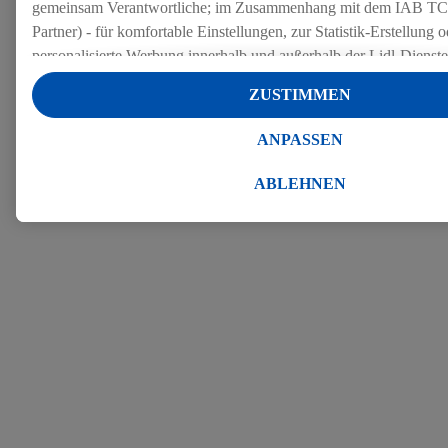
gemeinsam Verantwortliche; im Zusammenhang mit dem IAB TC
Partner) - für komfortable Einstellungen, zur Statistik-Erstellung o
personalisierte Werbung innerhalb und außerhalb der Lidl-Dienst
Datenverarbeitungen für personalisierte Werbung werden durchge
ZUSTIMMEN
Werbung auszusteuern und um Dritten die Ausspielung von Werb
Lidl-Dienste über die Ihnen und Ihren Haushaltsangehörigen zug
ANPASSEN
Endgeräte zu ermöglichen. Sofern Sie Teilnehmer des Lidl Plus-
werden für diese Zwecke auch Daten aus Ihrem Filial-Kaufverhalte
ABLEHNEN
Zudem werden einem der o.g. Partner Daten über Ihr Kaufverhalte
Diensten zur Verfügung gestellt, damit dieser als
eigenständig Ver
Erfolg von Werbekampagnen seiner Auftraggeber messen kann.
Die Erstellung personalisierter Werbung basiert auf der Generier
Daten von anderen Diensten angereicherten Profilen. Dies umfasst
Zusammenführung von Daten (z.B. über Ihre Nutzung der Lidl-Di
Kaufverhalten in den Lidl-Diensten, Informationen aus Ihrem Ku
Alter oder Geschlecht - sowie Ihre genauen Standortdaten) auch 
Endgeräte und Lidl-Dienste hinweg einschließlich dem Speichern
dem Zugriff auf Informationen auf Ihren Endgeräten zur Erstellu
Zielgruppen (sogenannten Segmenten). Im Zusammenhang mit d