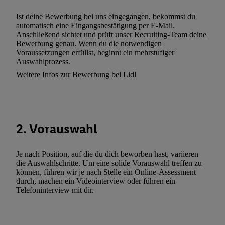
Kennung verwenden, um Sie wiederzuerkennen und Erkenntnisse
Ist deine Bewerbung bei uns eingegangen, bekommst du
Nutzungsverhalten in den Lidl-Diensten zu erfassen. Insbesonder
automatisch eine Eingangsbestätigung per E-Mail.
Anschließend sichtet und prüft unser Recruiting-Team deine
mittels dieser Technologie auch auf Diensten wiedererkannt werd
Bewerbung genau. Wenn du die notwendigen
Dritten betrieben werden, damit wir Ihnen dort personalisierte W
Voraussetzungen erfüllst, beginnt ein mehrstufiger
können. Sie können Ihre Einwilligung speziell zur Nutzung der U
Auswahlprozess.
zusätzlich zur weiter unten erläuterten Möglichkeit, Ihre Einwilli
Weitere Infos zur Bewerbung bei Lidl
widerrufen - jederzeit auch über
das Datenschutzportal von Utiq
(„consenthub“)
oder über „Anpassen“/„Nutzung der Telekommunik
Utiq-Technologie für digitales Marketing“ am unteren Ende diese
(nur für die Lidl-Dienste) widerrufen. Weitere Informationen finde
2. Vorauswahl
den
Datenschutzbestimmungen von Utiq
.
Durch einen Klick auf „Ablehnen“ können Sie nur den Einsatz n
Je nach Position, auf die du dich beworben hast, variieren
Techniken zulassen. Durch einen Klick auf „Zustimmen“ stimmen 
die Auswahlschritte. Um eine solide Vorauswahl treffen zu
Verarbeitungen zu sämtlichen vorgenannten Zwecken unter Einbi
können, führen wir je nach Stelle ein Online-Assessment
genannten Partner zu. Weitere Informationen, auch zur Speicherd
durch, machen ein Videointerview oder führen ein
Telefoninterview mit dir.
und zu Ihrem Recht, Ihre Einwilligung jederzeit mit Wirkung für 
widerrufen, finden Sie in unseren
Datenschutzbestimmungen
.
Die
Sie hier.
Unter „Anpassen“ können Sie einzelne Verwendungszwe