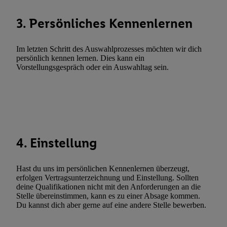
zulassen; das gilt auch für die nachfolgend schlagwortartig bena
Funktionen im Rahmen des Einsatzes des IAB TCF für Werbung
3. Persönliches Kennenlernen
Erfolgsmessung:
Gewährleistung der Sicherheit, Verhinderung und Aufdeckung v
Im letzten Schritt des Auswahlprozesses möchten wir dich
Fehlerbehebung, Bereitstellung und Anzeige von Werbung und In
persönlich kennen lernen. Dies kann ein
Abgleichung und Kombination von Daten aus unterschiedlichen 
Vorstellungsgespräch oder ein Auswahltag sein.
Verknüpfung verschiedener Endgeräte, Identifikation von Geräte
automatisch übermittelter Informationen, Messung des Erfolgs vo
Werbekampagnen durch TTD und Nutzung der Telekommunikatio
Utiq-Technologie für digitales Marketing, sowie:
Verwendung genauer Standortdaten. Erstellung von Profilen für 
4. Einstellung
Werbung. Speichern von oder Zugriff auf Informationen auf ei
Entwicklung und Verbesserung der Angebote. Analyse von Zie
Statistiken oder Kombinationen von Daten aus verschiedenen Q
Hast du uns im persönlichen Kennenlernen überzeugt,
erfolgen Vertragsunterzeichnung und Einstellung. Sollten
Verwendung reduzierter Daten zur Auswahl von Werbeanzeige
deine Qualifikationen nicht mit den Anforderungen an die
Werbeleistung. Verwendung von Profilen zur Auswahl personali
Stelle übereinstimmen, kann es zu einer Absage kommen.
Werbung.
Du kannst dich aber gerne auf eine andere Stelle bewerben.
Liste der Partner (Lieferanten)