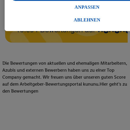
Lidl-Dienste über die Ihnen und Ihren Haushaltsangehörigen zug
ANPASSEN
Endgeräte zu ermöglichen. Sofern Sie Teilnehmer des Lidl Plus-
werden für diese Zwecke auch Daten aus Ihrem Filial-Kaufverhalte
ABLEHNEN
Zudem werden einem der o.g. Partner Daten über Ihr Kaufverhalte
Diensten zur Verfügung gestellt, damit dieser als
eigenständig Ver
Erfolg von Werbekampagnen seiner Auftraggeber messen kann.
Die Erstellung personalisierter Werbung basiert auf der Generier
Daten von anderen Diensten angereicherten Profilen. Dies umfasst
Zusammenführung von Daten (z.B. über Ihre Nutzung der Lidl-Di
Die Bewertungen von aktuellen und ehemaligen Mitarbeitern,
Kaufverhalten in den Lidl-Diensten, Informationen aus Ihrem Ku
Azubis und externen Bewerbern haben uns zu einer Top
Alter oder Geschlecht - sowie Ihre genauen Standortdaten) auch 
Company gemacht. Wir freuen uns über unseren guten Score
Endgeräte und Lidl-Dienste hinweg einschließlich dem Speichern
auf dem Arbeitgeber-Bewertungsportal kununu.Hier geht's zu
dem Zugriff auf Informationen auf Ihren Endgeräten zur Erstellu
den Bewertungen
Zielgruppen (sogenannten Segmenten). Im Zusammenhang mit d
dieser Werbung erfolgen Verarbeitungen auch zur Leistungs-/ Er
Werbung, zur Zielgruppenforschung, zur Entwicklung von Angeb
technischen Sicherung und Optimierung dieser Werbeausspielung
Sofern Sie hier Ihre Zustimmung dazu erteilen und danach ein Li
erstellen bzw. sich in Ihr bestehendes Lidl Plus-Konto einloggen,