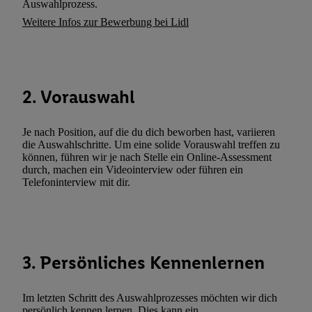
Auswahlprozess.
Abgleichung und Kombination von Daten aus unterschiedlichen 
Weitere Infos zur Bewerbung bei Lidl
Verknüpfung verschiedener Endgeräte, Identifikation von Geräte
automatisch übermittelter Informationen, Messung des Erfolgs vo
Werbekampagnen durch TTD und Nutzung der Telekommunikatio
Utiq-Technologie für digitales Marketing, sowie:
2. Vorauswahl
Verwendung genauer Standortdaten. Erstellung von Profilen für 
Werbung. Speichern von oder Zugriff auf Informationen auf ei
Je nach Position, auf die du dich beworben hast, variieren
Entwicklung und Verbesserung der Angebote. Analyse von Zie
die Auswahlschritte. Um eine solide Vorauswahl treffen zu
Statistiken oder Kombinationen von Daten aus verschiedenen Q
können, führen wir je nach Stelle ein Online-Assessment
Verwendung reduzierter Daten zur Auswahl von Werbeanzeige
durch, machen ein Videointerview oder führen ein
Telefoninterview mit dir.
Werbeleistung. Verwendung von Profilen zur Auswahl personali
Werbung.
Liste der Partner (Lieferanten)
3. Persönliches Kennenlernen
Im letzten Schritt des Auswahlprozesses möchten wir dich
persönlich kennen lernen. Dies kann ein