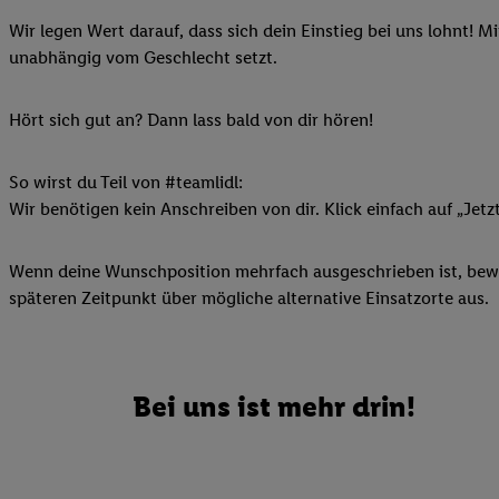
Ihnen personalisierte
Wir legen Wert darauf, dass sich dein Einstieg bei uns lohnt! M
auch Ihre in einen Ha
unabhängig vom Geschlecht setzt.
Zudem erlauben Sie u
Technologie in den Lid
Hört sich gut an? Dann lass bald von dir hören!
Sie verfügbar ist. Wenn
Adresse und einer Kun
werden diese Kennung 
So wirst du Teil von #teamlidl:
Lidl-Diensten zu erfas
Wir benötigen kein Anschreiben von dir. Klick einfach auf „Jetz
werden, die von Dritte
können Ihre Einwilligu
Wenn deine Wunschposition mehrfach ausgeschrieben ist, bewir
Möglichkeit, Ihre Einw
späteren Zeitpunkt über mögliche alternative Einsatzorte aus.
(„consenthub“)
oder üb
Marketing“ am unteren 
finden Sie in den
Date
Durch einen Klick auf
Bei uns ist mehr drin!
Klick auf „Zustimmen“
sämtlicher genannten P
Ihre Einwilligung jede