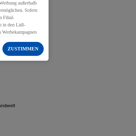
 Werbung außerhalb
ermöglichen. Sofern
 Filial-
 in den Lidl-
on Werbekampagnen
 anderen Diensten
ZUSTIMMEN
ng der Lidl-Dienste,
er Geschlecht -
g einschließlich dem
von Zielgruppen
erarbeitungen auch
on Angeboten sowie
ich in Ihr
landweit
ail-Adresse von uns
 um daraus eine
 sogleich
zu erkennen und