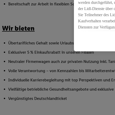
werden durchgeführt, 
Bereitschaft zur Arbeit in flexiblen Schichtmodellen an 5 
der Lidl-Dienste über
Sie Teilnehmer des Li
Kaufverhalten verarbei
Wir bieten
Diensten zur Verfügung
seiner Auftraggeber m
Die Erstellung persona
Übertarifliches Gehalt sowie Urlaubs- und Weihnachtsgeld
angereicherten Profil
Ihr Kaufverhalten in d
Exklusiver 5 % Einkaufsrabatt in unseren Filialen
sowie Ihre genauen St
Neutraler Firmenwagen auch zur privaten Nutzung inkl. Tank
Speichern von und/ od
(sogenannten Segment
Volle Verantwortung – von Kennzahlen bis Mitarbeiterentw
zur Leistungs-/ Erfol
Individuelle Karrierebegleitung mit top Perspektiven und 
zur technischen Siche
Sofern Sie hier Ihre Z
Vielfältige betriebliche Gesundheitsangebote und exklusiv
bestehendes Lidl Plus
Vergünstigtes Deutschlandticket
in gemeinsamer Verant
spezielle Online-Kennu
beschriebene Utiq-Ken