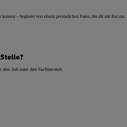
elne
ig benannten Zwecke
ennen – begleitet von einem persönlichen Paten, der dir mit Rat und Ta
g, Bereitstellung und
dlichen Quellen,
telter Informationen,
-basierten Utiq-
Stelle?
 Speichern von
ngebote. Analyse
er den Job oder den Fachbereich.
ellen. Verwendung
ung von Profilen