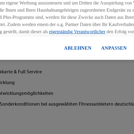
um eigene Werbung auszusteuern und um Dritten die Ausspielung von
Arbeitstagen/Woche
 die Ihnen und Ihren Haushaltsangehörigen zugeordneten Endgeräte zu 
dl Plus-Programms sind, werden für diese Zwecke auch Daten aus Ihrem
tet. Zudem werden einem der o.g. Partner Daten über Ihr Kaufverhalten
 gestellt, damit dieser als
eigenständig Verantwortlicher
den Erfolg v
essen kann.
lisierter Werbung basiert auf der Generierung von auch mit Daten von
ABLEHNEN
ANPASSEN
en. Dies umfasst die Zusammenführung von Daten (z.B. über Ihre Nutzu
en Lidl-Diensten, Informationen aus Ihrem Kundenkonto - z.B. Alter od
andortdaten) auch über verschiedene Endgeräte und Lidl-Dienste hinwe
karte & Full Service
er dem Zugriff auf Informationen auf Ihren Endgeräten zur Erstellung 
en). Im Zusammenhang mit dem Ausspielen dieser Werbung erfolgen V
icklung
gsmessung der Werbung, zur Zielgruppenforschung, zur Entwicklung v
Entwicklungsmöglichkeiten
rung und Optimierung dieser Werbeausspielungen.
ustimmung dazu erteilen und danach ein Lidl Plus-Konto erstellen bzw. s
e Sonderkonditionen bei ausgewählten Fitnessanbietern deutsch
-Konto einloggen, kann darüber hinaus auch Ihre dort angegebene E-M
wortlichkeit mit einem der oben genannten Partner verwendet werden,
ng zu erstellen (die sogenannte EUID), die wir sodann ähnlich wie die
nung verwenden können, um Sie in von Dritten betriebenen Diensten 