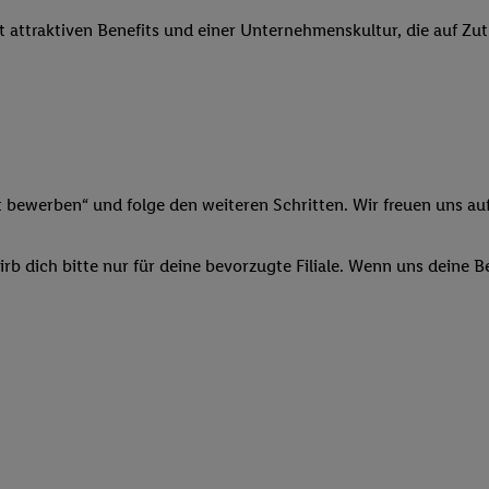
 Werbung auszuspielen. Hierzu wird von uns und einem der anderen obe
it attraktiven Benefits und einer Unternehmenskultur, die auf Zu
shwert umgewandelte E-Mail-Adresse in gemeinsamer Verantwortlichkeit
ns, der Utiq SA/NV („Utiq“) und Ihrem
Telekommunikationsnetzbetreib
l-Diensten einzusetzen. Utiq prüft zunächst anhand Ihrer IP-Adresse, o
 das der Fall ist, gibt Utiq Ihre IP-Adresse an Ihren Netzbetreiber weit
denkonto-Referenz, wie z.B. Ihrer Mobilfunknummer, eine Kennung für 
verwenden, um Sie wiederzuerkennen und Erkenntnisse über Ihr Nutz
sen. Insbesondere können Sie mittels dieser Technologie auch auf Dien
t bewerben“ und folge den weiteren Schritten. Wir freuen uns auf
n betrieben werden, damit wir Ihnen dort personalisierte Werbung auss
ng speziell zur Nutzung der Utiq-Technologie - zusätzlich zur weiter un
b dich bitte nur für deine bevorzugte Filiale. Wenn uns deine 
illigung generell zu widerrufen - jederzeit auch über
das Datenschutzpo
er „Anpassen“/„Nutzung der Telekommunikations-basierten Utiq-Techno
Ende dieser Einwilligung (nur für die Lidl-Dienste) widerrufen. Weite
nschutzbestimmungen von Utiq
.
 „Ablehnen“ können Sie nur den Einsatz notwendiger Techniken zulas
 stimmen Sie allen Verarbeitungen zu sämtlichen vorgenannten Zweck
artner zu. Weitere Informationen, auch zur Speicherdauer der Daten u
rzeit mit Wirkung für die Zukunft zu widerrufen, finden Sie in unseren