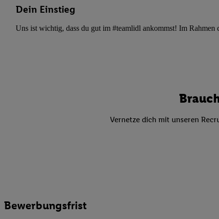
Datenschutzbestimmu
Dein Einstieg
Verwendungszwecke ode
und Funktionen im Ra
Uns ist wichtig, dass du gut im #teamlidl ankommst! Im Rahmen dei
Gewährleistung der Si
Anzeige von Werbung u
Verknüpfung verschiede
Messung des Erfolgs 
Technologie für digita
Brauch
Verwendung genauer
oder Zugriff auf I
Vernetze dich mit unseren Recru
von Zielgruppen d
reduzierter Daten
zur Auswahl person
Liste der Partn
Bewerbungsfrist