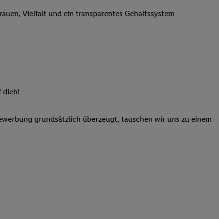
n genannten Partner
trauen, Vielfalt und ein transparentes Gehaltssystem
 verarbeitet.
er
, die Utiq-
b die Technologie für
er, der anhand der IP-
Utiq erstellt. Wir
ungsverhalten in den
sten wiedererkannt
 dich!
pielen können. Sie
ten erläuterten
Bewerbung grundsätzlich überzeugt, tauschen wir uns zu einem
rtal von Utiq
logie für digitales
re Informationen
sen. Durch einen
en unter Einbindung
nd zu Ihrem Recht,