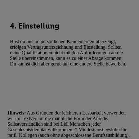
Statistiken oder Kombinationen von Daten aus verschiedenen Q
Verwendung reduzierter Daten zur Auswahl von Werbeanzeige
Werbeleistung. Verwendung von Profilen zur Auswahl personali
4. Einstellung
Werbung.
Liste der Partner (Lieferanten)
Hast du uns im persönlichen Kennenlernen überzeugt,
erfolgen Vertragsunterzeichnung und Einstellung. Sollten
deine Qualifikationen nicht mit den Anforderungen an die
Stelle übereinstimmen, kann es zu einer Absage kommen.
Du kannst dich aber gerne auf eine andere Stelle bewerben.
Hinweis:
Aus Gründen der leichteren Lesbarkeit verwenden
wir im Textverlauf die männliche Form der Anrede.
Selbstverständlich sind bei Lidl Menschen jeder
Geschlechtsidentität willkommen. * Mindesteinstiegslohn für
tarifl. Kollegen (auch ohne abgeschlossene Berufsausbildung),