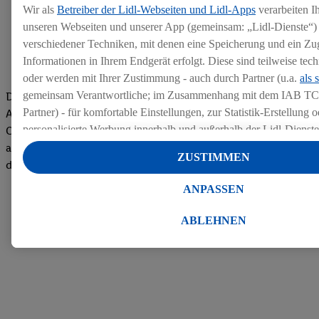
Wir als
Betreiber der Lidl-Webseiten und Lidl-Apps
verarbeiten I
unseren Webseiten und unserer App (gemeinsam: „Lidl-Dienste“) 
verschiedener Techniken, mit denen eine Speicherung und ein Zug
Informationen in Ihrem Endgerät erfolgt. Diese sind teilweise te
oder werden mit Ihrer Zustimmung - auch durch Partner (u.a.
als 
gemeinsam Verantwortliche; im Zusammenhang mit dem IAB TC
Die Bewertungen von aktuellen und ehemaligen Mitarbeitern,
Partner) - für komfortable Einstellungen, zur Statistik-Erstellung o
Azubis und externen Bewerbern haben uns zu einer Top
personalisierte Werbung innerhalb und außerhalb der Lidl-Dienst
Company gemacht. Wir freuen uns über unseren guten Score
Datenverarbeitungen für personalisierte Werbung werden durchge
auf dem Arbeitgeber-Bewertungsportal kununu.Hier geht's zu
ZUSTIMMEN
Werbung auszusteuern und um Dritten die Ausspielung von Werb
den Bewertungen
Lidl-Dienste über die Ihnen und Ihren Haushaltsangehörigen zug
ANPASSEN
Endgeräte zu ermöglichen. Sofern Sie Teilnehmer des Lidl Plus-
werden für diese Zwecke auch Daten aus Ihrem Filial-Kaufverhalte
ABLEHNEN
Zudem werden einem der o.g. Partner Daten über Ihr Kaufverhalte
Diensten zur Verfügung gestellt, damit dieser als
eigenständig Ver
Erfolg von Werbekampagnen seiner Auftraggeber messen kann.
Die Erstellung personalisierter Werbung basiert auf der Generier
Daten von anderen Diensten angereicherten Profilen. Dies umfasst
Zusammenführung von Daten (z.B. über Ihre Nutzung der Lidl-Di