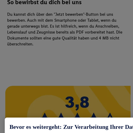
So bewirbst du dich bei uns
Du kannst dich über den "Jetzt bewerben"-Button bei uns
bewerben. Auch mit dem Smartphone oder Tablet, wenn du
gerade unterwegs bist. Es ist hilfreich, wenn du Anschreiben,
Lebenslauf und Zeugnisse bereits als PDF vorbereitet hast. Die
Dokumente sollten eine gute Qualität haben und 4 MB nicht
überschreiten.
Bevor es weitergeht: Zur Verarbeitung Ihrer Da