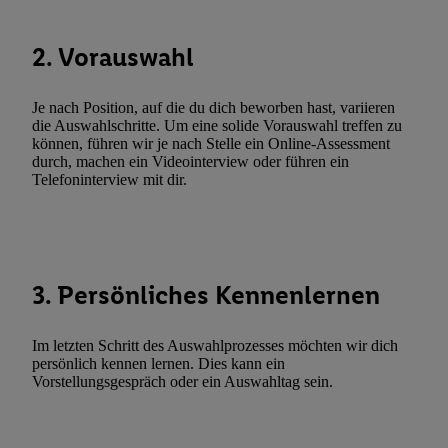
Verarbeitungen zu sämtlichen vorgenannten Zwecken unter Einbi
genannten Partner zu. Weitere Informationen, auch zur Speicherd
2. Vorauswahl
und zu Ihrem Recht, Ihre Einwilligung jederzeit mit Wirkung für 
widerrufen, finden Sie in unseren
Datenschutzbestimmungen
.
Die
Je nach Position, auf die du dich beworben hast, variieren
Sie hier.
Unter „Anpassen“ können Sie einzelne Verwendungszwe
die Auswahlschritte. Um eine solide Vorauswahl treffen zu
zulassen; das gilt auch für die nachfolgend schlagwortartig bena
können, führen wir je nach Stelle ein Online-Assessment
Funktionen im Rahmen des Einsatzes des IAB TCF für Werbung
durch, machen ein Videointerview oder führen ein
Telefoninterview mit dir.
Erfolgsmessung:
Gewährleistung der Sicherheit, Verhinderung und Aufdeckung v
Fehlerbehebung, Bereitstellung und Anzeige von Werbung und In
Abgleichung und Kombination von Daten aus unterschiedlichen 
Verknüpfung verschiedener Endgeräte, Identifikation von Geräte
3. Persönliches Kennenlernen
automatisch übermittelter Informationen, Messung des Erfolgs vo
Werbekampagnen durch TTD und Nutzung der Telekommunikatio
Im letzten Schritt des Auswahlprozesses möchten wir dich
Utiq-Technologie für digitales Marketing, sowie:
persönlich kennen lernen. Dies kann ein
Vorstellungsgespräch oder ein Auswahltag sein.
Verwendung genauer Standortdaten. Erstellung von Profilen für 
Werbung. Speichern von oder Zugriff auf Informationen auf ei
Entwicklung und Verbesserung der Angebote. Analyse von Zie