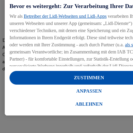
Bevor es weitergeht: Zur Verarbeitung Ihrer Da
Wir als
Betreiber der Lidl-Webseiten und Lidl-Apps
verarbeiten I
unseren Webseiten und unserer App (gemeinsam: „Lidl-Dienste“) 
verschiedener Techniken, mit denen eine Speicherung und ein Zug
Informationen in Ihrem Endgerät erfolgt. Diese sind teilweise te
Die Bewertungen von aktuellen und ehemaligen Mitarbeitern,
oder werden mit Ihrer Zustimmung - auch durch Partner (u.a.
als 
Azubis und externen Bewerbern haben uns zu einer Top
gemeinsam Verantwortliche; im Zusammenhang mit dem IAB TC
Company gemacht. Wir freuen uns über unseren guten Score
Partner) - für komfortable Einstellungen, zur Statistik-Erstellung o
auf dem Arbeitgeber-Bewertungsportal kununu.Hier geht's zu
personalisierte Werbung innerhalb und außerhalb der Lidl-Dienst
den Bewertungen
Datenverarbeitungen für personalisierte Werbung werden durchge
ZUSTIMMEN
Werbung auszusteuern und um Dritten die Ausspielung von Werb
Lidl-Dienste über die Ihnen und Ihren Haushaltsangehörigen zug
ANPASSEN
Endgeräte zu ermöglichen. Sofern Sie Teilnehmer des Lidl Plus-
werden für diese Zwecke auch Daten aus Ihrem Filial-Kaufverhalte
ABLEHNEN
Zudem werden einem der o.g. Partner Daten über Ihr Kaufverhalte
Diensten zur Verfügung gestellt, damit dieser als
eigenständig Ver
Erfolg von Werbekampagnen seiner Auftraggeber messen kann.
Die Erstellung personalisierter Werbung basiert auf der Generier