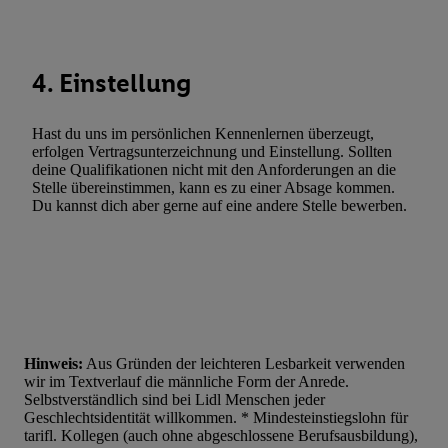
Werbung. Speichern von oder Zugriff auf Informationen auf ei
Entwicklung und Verbesserung der Angebote. Analyse von Zie
Statistiken oder Kombinationen von Daten aus verschiedenen Q
Verwendung reduzierter Daten zur Auswahl von Werbeanzeige
4. Einstellung
Werbeleistung. Verwendung von Profilen zur Auswahl personali
Werbung.
Hast du uns im persönlichen Kennenlernen überzeugt,
erfolgen Vertragsunterzeichnung und Einstellung. Sollten
Liste der Partner (Lieferanten)
deine Qualifikationen nicht mit den Anforderungen an die
Stelle übereinstimmen, kann es zu einer Absage kommen.
Du kannst dich aber gerne auf eine andere Stelle bewerben.
Hinweis:
Aus Gründen der leichteren Lesbarkeit verwenden
wir im Textverlauf die männliche Form der Anrede.
Selbstverständlich sind bei Lidl Menschen jeder
Geschlechtsidentität willkommen. * Mindesteinstiegslohn für
tarifl. Kollegen (auch ohne abgeschlossene Berufsausbildung),