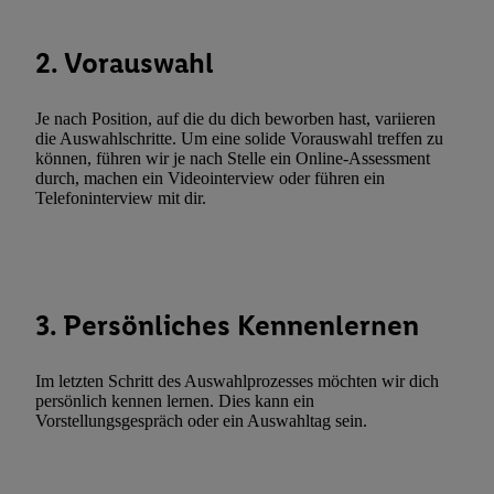
Durch einen Klick auf „Ablehnen“ können Sie nur den Einsatz n
Techniken zulassen. Durch einen Klick auf „Zustimmen“ stimmen 
2. Vorauswahl
Verarbeitungen zu sämtlichen vorgenannten Zwecken unter Einbi
genannten Partner zu. Weitere Informationen, auch zur Speicherd
und zu Ihrem Recht, Ihre Einwilligung jederzeit mit Wirkung für 
Je nach Position, auf die du dich beworben hast, variieren
die Auswahlschritte. Um eine solide Vorauswahl treffen zu
widerrufen, finden Sie in unseren
Datenschutzbestimmungen
.
Die
können, führen wir je nach Stelle ein Online-Assessment
Sie hier.
Unter „Anpassen“ können Sie einzelne Verwendungszwe
durch, machen ein Videointerview oder führen ein
zulassen; das gilt auch für die nachfolgend schlagwortartig bena
Telefoninterview mit dir.
Funktionen im Rahmen des Einsatzes des IAB TCF für Werbung
Erfolgsmessung:
Gewährleistung der Sicherheit, Verhinderung und Aufdeckung v
Fehlerbehebung, Bereitstellung und Anzeige von Werbung und In
3. Persönliches Kennenlernen
Abgleichung und Kombination von Daten aus unterschiedlichen 
Verknüpfung verschiedener Endgeräte, Identifikation von Geräte
automatisch übermittelter Informationen, Messung des Erfolgs vo
Im letzten Schritt des Auswahlprozesses möchten wir dich
persönlich kennen lernen. Dies kann ein
Werbekampagnen durch TTD und Nutzung der Telekommunikatio
Vorstellungsgespräch oder ein Auswahltag sein.
Utiq-Technologie für digitales Marketing, sowie:
Verwendung genauer Standortdaten. Erstellung von Profilen für 