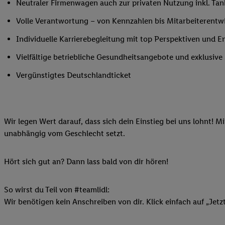
Neutraler Firmenwagen auch zur privaten Nutzung inkl. Tank
Ihnen personalisierte
Volle Verantwortung – von Kennzahlen bis Mitarbeiterentw
auch Ihre in einen Ha
Zudem erlauben Sie u
Individuelle Karrierebegleitung mit top Perspektiven und 
Technologie in den Lid
Vielfältige betriebliche Gesundheitsangebote und exklusiv
Sie verfügbar ist. Wenn
Adresse und einer Kun
Vergünstigtes Deutschlandticket
werden diese Kennung 
Lidl-Diensten zu erfas
werden, die von Dritte
können Ihre Einwilligu
Wir legen Wert darauf, dass sich dein Einstieg bei uns lohnt! M
Möglichkeit, Ihre Einw
unabhängig vom Geschlecht setzt.
(„consenthub“)
oder üb
Marketing“ am unteren 
Hört sich gut an? Dann lass bald von dir hören!
finden Sie in den
Date
Durch einen Klick auf
So wirst du Teil von #teamlidl:
Klick auf „Zustimmen“
Wir benötigen kein Anschreiben von dir. Klick einfach auf „Jetz
sämtlicher genannten P
Ihre Einwilligung jede