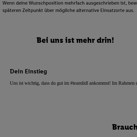
Datenschutzbestimmu
Wenn deine Wunschposition mehrfach ausgeschrieben ist, bewir
Verwendungszwecke ode
späteren Zeitpunkt über mögliche alternative Einsatzorte aus.
und Funktionen im Ra
Gewährleistung der Si
Anzeige von Werbung u
Verknüpfung verschiede
Bei uns ist mehr drin!
Messung des Erfolgs 
Technologie für digita
Verwendung genauer
oder Zugriff auf I
Dein Einstieg
von Zielgruppen d
Uns ist wichtig, dass du gut im #teamlidl ankommst! Im Rahmen dei
reduzierter Daten
zur Auswahl person
Liste der Partn
Brauch