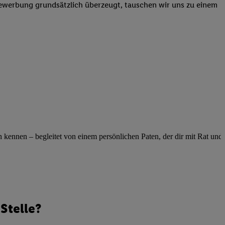
elne
Bewerbung grundsätzlich überzeugt, tauschen wir uns zu einem
ig benannten Zwecke
g, Bereitstellung und
dlichen Quellen,
telter Informationen,
-basierten Utiq-
 Speichern von
ngebote. Analyse
ellen. Verwendung
ennen – begleitet von einem persönlichen Paten, der dir mit Rat und Ta
ung von Profilen
Stelle?