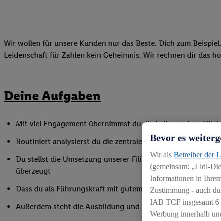
Wir wollen für unsere Kunden nur das Beste. Dich zum Beispiel.
Leidenschaft für Zahlen kein Geheimnis. Wir rechnen dir das h
Deine Aufgaben
Mit viel Engagement übernimmst du die Leitung einer Filia
Bevor es weiterg
Routiniert analysierst du die zentralen Kennzahlen, optimier
Wir als
Betreiber der 
Du stellst die Umsetzung unserer Filialkonzepte sicher und s
(gemeinsam: „Lidl-Dien
überzeugt
Informationen in Ihrem
Dass du als Führungskraft mit gutem Beispiel vorangehst und 
Zustimmung - auch dur
IAB TCF insgesamt
6
Außerdem steht die Ausbildung und Entwicklung deiner Mit
Werbung innerhalb und