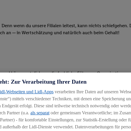
 Denn wenn du unsere Filialen leitest, kann nichts schiefgehen.
och an ─ in Wertschätzung und natürlich auch beim Gehalt!
le und kümmerst dich um die fachliche Führung, Organisation u
eht: Zur Verarbeitung Ihrer Daten
st Arbeitsabläufe und verbesserst so stetig die Leistung der Filia
Lidl-Webseiten und Lidl-Apps
verarbeiten Ihre Daten auf unseren Webs
orgst dafür, dass deine Filiale durch erstklassige Warenverfügba
ste“) mittels verschiedener Techniken, mit denen eine Speicherung und
 Endgerät erfolgt. Diese sind teilweise technisch notwendig oder werde
'auf der Fläche' selbst mit anpackst, ist für dich selbstverständ
ch Partner (u.a.
als separat
oder gemeinsam Verantwortliche; im Zus
Partner) - für komfortable Einstellungen, zur Statistik-Erstellung oder fü
arbeiter ganz oben auf deiner Agenda
 außerhalb der Lidl-Dienste verwendet. Datenverarbeitungen für perso