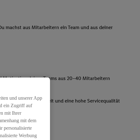
 Du machst aus Mitarbeitern ein Team und aus deiner
nd Motivation deines Teams aus 20–40 Mitarbeitern
le
eiten und unserer App
rkeit, Frische, Sauberkeit und eine hohe Servicequalität
 ein Zugriff auf
n mit Ihrer
lich
ammenhang mit dem
r personalisierte
nalisierte Werbung