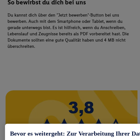
So bewirbst du dich bei uns
Du kannst dich über den "Jetzt bewerben"-Button bei uns
bewerben. Auch mit dem Smartphone oder Tablet, wenn du
gerade unterwegs bist. Es ist hilfreich, wenn du Anschreiben,
Lebenslauf und Zeugnisse bereits als PDF vorbereitet hast. Die
Dokumente sollten eine gute Qualität haben und 4 MB nicht
überschreiten.
Bevor es weitergeht: Zur Verarbeitung Ihrer Da