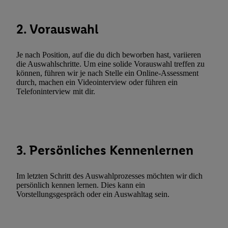
Verarbeitungen zu sämtlichen vorgenannten Zwecken unter Einbi
genannten Partner zu. Weitere Informationen, auch zur Speicherd
2. Vorauswahl
und zu Ihrem Recht, Ihre Einwilligung jederzeit mit Wirkung für 
widerrufen, finden Sie in unseren
Datenschutzbestimmungen
.
Die
Je nach Position, auf die du dich beworben hast, variieren
Sie hier.
Unter „Anpassen“ können Sie einzelne Verwendungszwe
die Auswahlschritte. Um eine solide Vorauswahl treffen zu
zulassen; das gilt auch für die nachfolgend schlagwortartig bena
können, führen wir je nach Stelle ein Online-Assessment
Funktionen im Rahmen des Einsatzes des IAB TCF für Werbung
durch, machen ein Videointerview oder führen ein
Telefoninterview mit dir.
Erfolgsmessung:
Gewährleistung der Sicherheit, Verhinderung und Aufdeckung v
Fehlerbehebung, Bereitstellung und Anzeige von Werbung und In
Abgleichung und Kombination von Daten aus unterschiedlichen 
Verknüpfung verschiedener Endgeräte, Identifikation von Geräte
3. Persönliches Kennenlernen
automatisch übermittelter Informationen, Messung des Erfolgs vo
Werbekampagnen durch TTD und Nutzung der Telekommunikatio
Im letzten Schritt des Auswahlprozesses möchten wir dich
Utiq-Technologie für digitales Marketing, sowie:
persönlich kennen lernen. Dies kann ein
Vorstellungsgespräch oder ein Auswahltag sein.
Verwendung genauer Standortdaten. Erstellung von Profilen für 
Werbung. Speichern von oder Zugriff auf Informationen auf ei
Entwicklung und Verbesserung der Angebote. Analyse von Zie