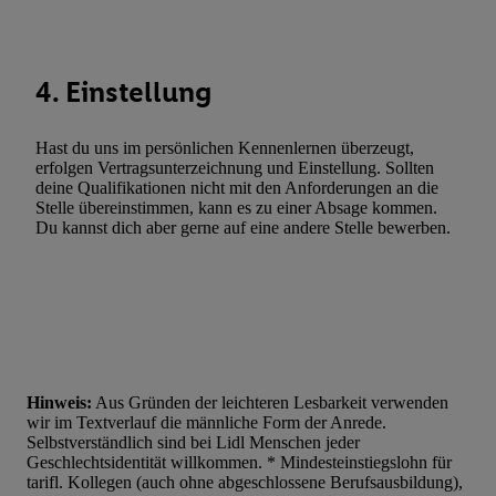
Statistiken oder Kombinationen von Daten aus verschiedenen Q
Verwendung reduzierter Daten zur Auswahl von Werbeanzeige
Werbeleistung. Verwendung von Profilen zur Auswahl personali
4. Einstellung
Werbung.
Liste der Partner (Lieferanten)
Hast du uns im persönlichen Kennenlernen überzeugt,
erfolgen Vertragsunterzeichnung und Einstellung. Sollten
deine Qualifikationen nicht mit den Anforderungen an die
Stelle übereinstimmen, kann es zu einer Absage kommen.
Du kannst dich aber gerne auf eine andere Stelle bewerben.
Hinweis:
Aus Gründen der leichteren Lesbarkeit verwenden
wir im Textverlauf die männliche Form der Anrede.
Selbstverständlich sind bei Lidl Menschen jeder
Geschlechtsidentität willkommen. * Mindesteinstiegslohn für
tarifl. Kollegen (auch ohne abgeschlossene Berufsausbildung),