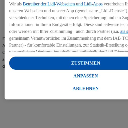
Wir als
Betreiber der Lidl-Webseiten und Lidl-Apps
verarbeiten I
unseren Webseiten und unserer App (gemeinsam: „Lidl-Dienste“) 
verschiedener Techniken, mit denen eine Speicherung und ein Zug
Informationen in Ihrem Endgerät erfolgt. Diese sind teilweise te
oder werden mit Ihrer Zustimmung - auch durch Partner (u.a.
als 
gemeinsam Verantwortliche; im Zusammenhang mit dem IAB TC
Die Bewertungen von aktuellen und ehemaligen Mitarbeitern,
Partner) - für komfortable Einstellungen, zur Statistik-Erstellung o
Azubis und externen Bewerbern haben uns zu einer Top
personalisierte Werbung innerhalb und außerhalb der Lidl-Dienst
Company gemacht. Wir freuen uns über unseren guten Score
Datenverarbeitungen für personalisierte Werbung werden durchge
auf dem Arbeitgeber-Bewertungsportal kununu.Hier geht's zu
ZUSTIMMEN
Werbung auszusteuern und um Dritten die Ausspielung von Werb
den Bewertungen
Lidl-Dienste über die Ihnen und Ihren Haushaltsangehörigen zug
ANPASSEN
Endgeräte zu ermöglichen. Sofern Sie Teilnehmer des Lidl Plus-
werden für diese Zwecke auch Daten aus Ihrem Filial-Kaufverhalte
ABLEHNEN
Zudem werden einem der o.g. Partner Daten über Ihr Kaufverhalte
Diensten zur Verfügung gestellt, damit dieser als
eigenständig Ver
Erfolg von Werbekampagnen seiner Auftraggeber messen kann.
Die Erstellung personalisierter Werbung basiert auf der Generier
Daten von anderen Diensten angereicherten Profilen. Dies umfasst
Zusammenführung von Daten (z.B. über Ihre Nutzung der Lidl-Di