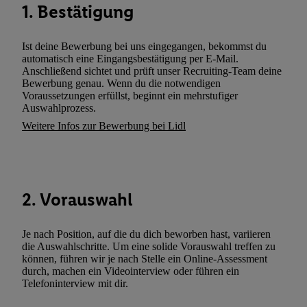
1. Bestätigung
zusätzlich zur weiter unten erläuterten Möglichkeit, Ihre Einwilli
widerrufen - jederzeit auch über
das Datenschutzportal von Utiq
(„consenthub“)
oder über „Anpassen“/„Nutzung der Telekommunik
Ist deine Bewerbung bei uns eingegangen, bekommst du
automatisch eine Eingangsbestätigung per E-Mail.
Utiq-Technologie für digitales Marketing“ am unteren Ende diese
Anschließend sichtet und prüft unser Recruiting-Team deine
(nur für die Lidl-Dienste) widerrufen. Weitere Informationen finde
Bewerbung genau. Wenn du die notwendigen
den
Datenschutzbestimmungen von Utiq
.
Voraussetzungen erfüllst, beginnt ein mehrstufiger
Auswahlprozess.
Durch einen Klick auf „Ablehnen“ können Sie nur den Einsatz n
Weitere Infos zur Bewerbung bei Lidl
Techniken zulassen. Durch einen Klick auf „Zustimmen“ stimmen 
Verarbeitungen zu sämtlichen vorgenannten Zwecken unter Einbi
genannten Partner zu. Weitere Informationen, auch zur Speicherd
und zu Ihrem Recht, Ihre Einwilligung jederzeit mit Wirkung für 
widerrufen, finden Sie in unseren
Datenschutzbestimmungen
.
Die
2. Vorauswahl
Sie hier.
Unter „Anpassen“ können Sie einzelne Verwendungszwe
zulassen; das gilt auch für die nachfolgend schlagwortartig bena
Je nach Position, auf die du dich beworben hast, variieren
Funktionen im Rahmen des Einsatzes des IAB TCF für Werbung
die Auswahlschritte. Um eine solide Vorauswahl treffen zu
können, führen wir je nach Stelle ein Online-Assessment
Erfolgsmessung:
durch, machen ein Videointerview oder führen ein
Gewährleistung der Sicherheit, Verhinderung und Aufdeckung v
Telefoninterview mit dir.
Fehlerbehebung, Bereitstellung und Anzeige von Werbung und In