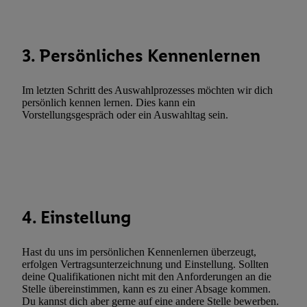
Abgleichung und Kombination von Daten aus unterschiedlichen 
Verknüpfung verschiedener Endgeräte, Identifikation von Geräte
automatisch übermittelter Informationen, Messung des Erfolgs vo
3. Persönliches Kennenlernen
Werbekampagnen durch TTD und Nutzung der Telekommunikatio
Utiq-Technologie für digitales Marketing, sowie:
Im letzten Schritt des Auswahlprozesses möchten wir dich
Verwendung genauer Standortdaten. Erstellung von Profilen für 
persönlich kennen lernen. Dies kann ein
Werbung. Speichern von oder Zugriff auf Informationen auf ei
Vorstellungsgespräch oder ein Auswahltag sein.
Entwicklung und Verbesserung der Angebote. Analyse von Zie
Statistiken oder Kombinationen von Daten aus verschiedenen Q
Verwendung reduzierter Daten zur Auswahl von Werbeanzeige
Werbeleistung. Verwendung von Profilen zur Auswahl personali
Werbung.
4. Einstellung
Liste der Partner (Lieferanten)
Hast du uns im persönlichen Kennenlernen überzeugt,
erfolgen Vertragsunterzeichnung und Einstellung. Sollten
deine Qualifikationen nicht mit den Anforderungen an die
Stelle übereinstimmen, kann es zu einer Absage kommen.
Du kannst dich aber gerne auf eine andere Stelle bewerben.