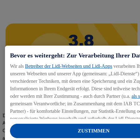
Bevor es weitergeht: Zur Verarbeitung Ihrer Da
Wir als
Betreiber der Lidl-Webseiten und Lidl-Apps
verarbeiten I
unseren Webseiten und unserer App (gemeinsam: „Lidl-Dienste“) 
verschiedener Techniken, mit denen eine Speicherung und ein Zug
Informationen in Ihrem Endgerät erfolgt. Diese sind teilweise te
oder werden mit Ihrer Zustimmung - auch durch Partner (u.a.
als 
gemeinsam Verantwortliche; im Zusammenhang mit dem IAB TC
Partner) - für komfortable Einstellungen, zur Statistik-Erstellung o
Die Bewertungen von aktuellen und ehemaligen Mitarbeitern,
personalisierte Werbung innerhalb und außerhalb der Lidl-Dienst
Azubis und externen Bewerbern haben uns zu einer Top
Datenverarbeitungen für personalisierte Werbung werden durchge
Company gemacht. Wir freuen uns über unseren guten Score
ZUSTIMMEN
Werbung auszusteuern und um Dritten die Ausspielung von Werb
auf dem Arbeitgeber-Bewertungsportal kununu.Hier geht's zu