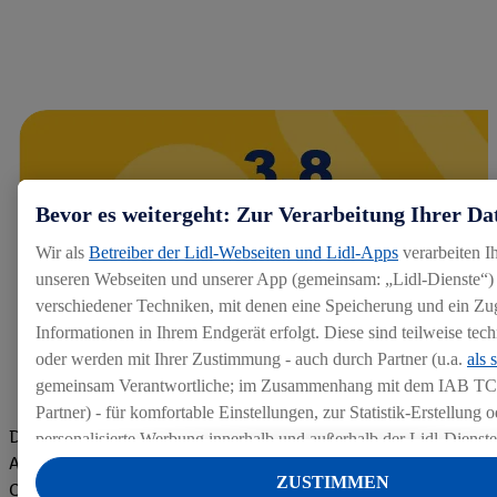
Bevor es weitergeht: Zur Verarbeitung Ihrer Da
Wir als
Betreiber der Lidl-Webseiten und Lidl-Apps
verarbeiten I
unseren Webseiten und unserer App (gemeinsam: „Lidl-Dienste“) 
verschiedener Techniken, mit denen eine Speicherung und ein Zug
Informationen in Ihrem Endgerät erfolgt. Diese sind teilweise te
oder werden mit Ihrer Zustimmung - auch durch Partner (u.a.
als 
gemeinsam Verantwortliche; im Zusammenhang mit dem IAB TC
Partner) - für komfortable Einstellungen, zur Statistik-Erstellung o
Die Bewertungen von aktuellen und ehemaligen Mitarbeitern,
personalisierte Werbung innerhalb und außerhalb der Lidl-Dienst
Azubis und externen Bewerbern haben uns zu einer Top
Datenverarbeitungen für personalisierte Werbung werden durchge
ZUSTIMMEN
Company gemacht. Wir freuen uns über unseren guten Score
Werbung auszusteuern und um Dritten die Ausspielung von Werb