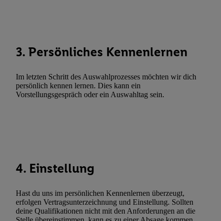
Abgleichung und Kombination von Daten aus unterschiedlichen 
Verknüpfung verschiedener Endgeräte, Identifikation von Geräte
automatisch übermittelter Informationen, Messung des Erfolgs vo
Werbekampagnen durch TTD und Nutzung der Telekommunikatio
3. Persönliches Kennenlernen
Utiq-Technologie für digitales Marketing, sowie:
Verwendung genauer Standortdaten. Erstellung von Profilen für 
Im letzten Schritt des Auswahlprozesses möchten wir dich
Werbung. Speichern von oder Zugriff auf Informationen auf ei
persönlich kennen lernen. Dies kann ein
Vorstellungsgespräch oder ein Auswahltag sein.
Entwicklung und Verbesserung der Angebote. Analyse von Zie
Statistiken oder Kombinationen von Daten aus verschiedenen Q
Verwendung reduzierter Daten zur Auswahl von Werbeanzeige
Werbeleistung. Verwendung von Profilen zur Auswahl personali
Werbung.
Liste der Partner (Lieferanten)
4. Einstellung
Hast du uns im persönlichen Kennenlernen überzeugt,
erfolgen Vertragsunterzeichnung und Einstellung. Sollten
deine Qualifikationen nicht mit den Anforderungen an die
Stelle übereinstimmen, kann es zu einer Absage kommen.