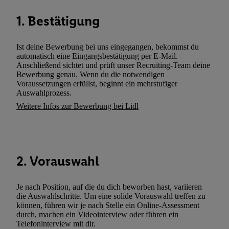
können. Sie können Ihre Einwilligung speziell zur Nutzung der U
1. Bestätigung
zusätzlich zur weiter unten erläuterten Möglichkeit, Ihre Einwilli
widerrufen - jederzeit auch über
das Datenschutzportal von Utiq
(„consenthub“)
oder über „Anpassen“/„Nutzung der Telekommunik
Ist deine Bewerbung bei uns eingegangen, bekommst du
Utiq-Technologie für digitales Marketing“ am unteren Ende diese
automatisch eine Eingangsbestätigung per E-Mail.
Anschließend sichtet und prüft unser Recruiting-Team deine
(nur für die Lidl-Dienste) widerrufen. Weitere Informationen finde
Bewerbung genau. Wenn du die notwendigen
den
Datenschutzbestimmungen von Utiq
.
Voraussetzungen erfüllst, beginnt ein mehrstufiger
Durch einen Klick auf „Ablehnen“ können Sie nur den Einsatz n
Auswahlprozess.
Techniken zulassen. Durch einen Klick auf „Zustimmen“ stimmen 
Weitere Infos zur Bewerbung bei Lidl
Verarbeitungen zu sämtlichen vorgenannten Zwecken unter Einbi
genannten Partner zu. Weitere Informationen, auch zur Speicherd
und zu Ihrem Recht, Ihre Einwilligung jederzeit mit Wirkung für 
widerrufen, finden Sie in unseren
Datenschutzbestimmungen
.
Die
2. Vorauswahl
Sie hier.
Unter „Anpassen“ können Sie einzelne Verwendungszwe
zulassen; das gilt auch für die nachfolgend schlagwortartig bena
Je nach Position, auf die du dich beworben hast, variieren
Funktionen im Rahmen des Einsatzes des IAB TCF für Werbung
die Auswahlschritte. Um eine solide Vorauswahl treffen zu
Erfolgsmessung:
können, führen wir je nach Stelle ein Online-Assessment
Gewährleistung der Sicherheit, Verhinderung und Aufdeckung v
durch, machen ein Videointerview oder führen ein
Telefoninterview mit dir.
Fehlerbehebung, Bereitstellung und Anzeige von Werbung und In