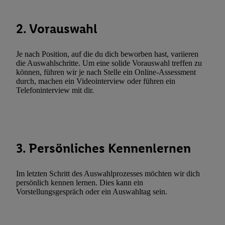
Verarbeitungen zu sämtlichen vorgenannten Zwecken unter Einbi
genannten Partner zu. Weitere Informationen, auch zur Speicherd
2. Vorauswahl
und zu Ihrem Recht, Ihre Einwilligung jederzeit mit Wirkung für 
widerrufen, finden Sie in unseren
Datenschutzbestimmungen
.
Die
Je nach Position, auf die du dich beworben hast, variieren
Sie hier.
Unter „Anpassen“ können Sie einzelne Verwendungszwe
die Auswahlschritte. Um eine solide Vorauswahl treffen zu
zulassen; das gilt auch für die nachfolgend schlagwortartig bena
können, führen wir je nach Stelle ein Online-Assessment
Funktionen im Rahmen des Einsatzes des IAB TCF für Werbung
durch, machen ein Videointerview oder führen ein
Telefoninterview mit dir.
Erfolgsmessung:
Gewährleistung der Sicherheit, Verhinderung und Aufdeckung v
Fehlerbehebung, Bereitstellung und Anzeige von Werbung und In
Abgleichung und Kombination von Daten aus unterschiedlichen 
Verknüpfung verschiedener Endgeräte, Identifikation von Geräte
3. Persönliches Kennenlernen
automatisch übermittelter Informationen, Messung des Erfolgs vo
Werbekampagnen durch TTD und Nutzung der Telekommunikatio
Im letzten Schritt des Auswahlprozesses möchten wir dich
Utiq-Technologie für digitales Marketing, sowie:
persönlich kennen lernen. Dies kann ein
Vorstellungsgespräch oder ein Auswahltag sein.
Verwendung genauer Standortdaten. Erstellung von Profilen für 
Werbung. Speichern von oder Zugriff auf Informationen auf ei
Entwicklung und Verbesserung der Angebote. Analyse von Zie