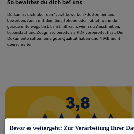
So bewirbst du dich bei uns
Du kannst dich über den "Jetzt bewerben"-Button bei uns
bewerben. Auch mit dem Smartphone oder Tablet, wenn du
gerade unterwegs bist. Es ist hilfreich, wenn du Anschreiben,
Lebenslauf und Zeugnisse bereits als PDF vorbereitet hast. Die
Dokumente sollten eine gute Qualität haben und 4 MB nicht
überschreiten.
Bevor es weitergeht: Zur Verarbeitung Ihrer Da