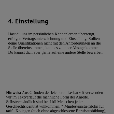
Statistiken oder Kombinationen von Daten aus verschiedenen Q
Verwendung reduzierter Daten zur Auswahl von Werbeanzeige
Werbeleistung. Verwendung von Profilen zur Auswahl personali
4. Einstellung
Werbung.
Liste der Partner (Lieferanten)
Hast du uns im persönlichen Kennenlernen überzeugt,
erfolgen Vertragsunterzeichnung und Einstellung. Sollten
deine Qualifikationen nicht mit den Anforderungen an die
Stelle übereinstimmen, kann es zu einer Absage kommen.
Du kannst dich aber gerne auf eine andere Stelle bewerben.
Hinweis:
Aus Gründen der leichteren Lesbarkeit verwenden
wir im Textverlauf die männliche Form der Anrede.
Selbstverständlich sind bei Lidl Menschen jeder
Geschlechtsidentität willkommen. * Mindesteinstiegslohn für
tarifl. Kollegen (auch ohne abgeschlossene Berufsausbildung),