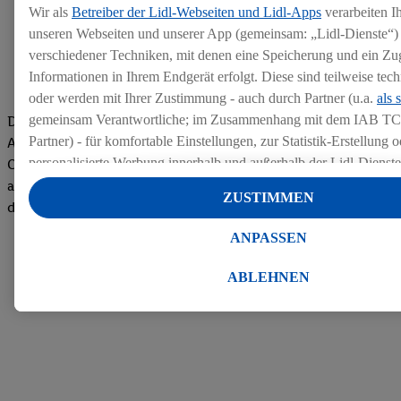
Wir als
Betreiber der Lidl-Webseiten und Lidl-Apps
verarbeiten I
unseren Webseiten und unserer App (gemeinsam: „Lidl-Dienste“) 
verschiedener Techniken, mit denen eine Speicherung und ein Zug
Informationen in Ihrem Endgerät erfolgt. Diese sind teilweise te
oder werden mit Ihrer Zustimmung - auch durch Partner (u.a.
als 
gemeinsam Verantwortliche; im Zusammenhang mit dem IAB TC
Die Bewertungen von aktuellen und ehemaligen Mitarbeitern,
Partner) - für komfortable Einstellungen, zur Statistik-Erstellung o
Azubis und externen Bewerbern haben uns zu einer Top
personalisierte Werbung innerhalb und außerhalb der Lidl-Dienst
Company gemacht. Wir freuen uns über unseren guten Score
Datenverarbeitungen für personalisierte Werbung werden durchge
auf dem Arbeitgeber-Bewertungsportal kununu.Hier geht's zu
ZUSTIMMEN
Werbung auszusteuern und um Dritten die Ausspielung von Werb
den Bewertungen
Lidl-Dienste über die Ihnen und Ihren Haushaltsangehörigen zug
ANPASSEN
Endgeräte zu ermöglichen. Sofern Sie Teilnehmer des Lidl Plus-
werden für diese Zwecke auch Daten aus Ihrem Filial-Kaufverhalte
ABLEHNEN
Zudem werden einem der o.g. Partner Daten über Ihr Kaufverhalte
Diensten zur Verfügung gestellt, damit dieser als
eigenständig Ver
Erfolg von Werbekampagnen seiner Auftraggeber messen kann.
Die Erstellung personalisierter Werbung basiert auf der Generier
Daten von anderen Diensten angereicherten Profilen. Dies umfasst
Zusammenführung von Daten (z.B. über Ihre Nutzung der Lidl-Di