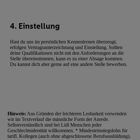
Werbung. Speichern von oder Zugriff auf Informationen auf ei
Entwicklung und Verbesserung der Angebote. Analyse von Zie
Statistiken oder Kombinationen von Daten aus verschiedenen Q
Verwendung reduzierter Daten zur Auswahl von Werbeanzeige
4. Einstellung
Werbeleistung. Verwendung von Profilen zur Auswahl personali
Werbung.
Hast du uns im persönlichen Kennenlernen überzeugt,
erfolgen Vertragsunterzeichnung und Einstellung. Sollten
Liste der Partner (Lieferanten)
deine Qualifikationen nicht mit den Anforderungen an die
Stelle übereinstimmen, kann es zu einer Absage kommen.
Du kannst dich aber gerne auf eine andere Stelle bewerben.
Hinweis:
Aus Gründen der leichteren Lesbarkeit verwenden
wir im Textverlauf die männliche Form der Anrede.
Selbstverständlich sind bei Lidl Menschen jeder
Geschlechtsidentität willkommen. * Mindesteinstiegslohn für
tarifl. Kollegen (auch ohne abgeschlossene Berufsausbildung),