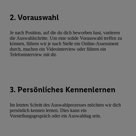
Durch einen Klick auf „Ablehnen“ können Sie nur den Einsatz n
Techniken zulassen. Durch einen Klick auf „Zustimmen“ stimmen 
2. Vorauswahl
Verarbeitungen zu sämtlichen vorgenannten Zwecken unter Einbi
genannten Partner zu. Weitere Informationen, auch zur Speicherd
und zu Ihrem Recht, Ihre Einwilligung jederzeit mit Wirkung für 
Je nach Position, auf die du dich beworben hast, variieren
die Auswahlschritte. Um eine solide Vorauswahl treffen zu
widerrufen, finden Sie in unseren
Datenschutzbestimmungen
.
Die
können, führen wir je nach Stelle ein Online-Assessment
Sie hier.
Unter „Anpassen“ können Sie einzelne Verwendungszwe
durch, machen ein Videointerview oder führen ein
zulassen; das gilt auch für die nachfolgend schlagwortartig bena
Telefoninterview mit dir.
Funktionen im Rahmen des Einsatzes des IAB TCF für Werbung
Erfolgsmessung:
Gewährleistung der Sicherheit, Verhinderung und Aufdeckung v
Fehlerbehebung, Bereitstellung und Anzeige von Werbung und In
3. Persönliches Kennenlernen
Abgleichung und Kombination von Daten aus unterschiedlichen 
Verknüpfung verschiedener Endgeräte, Identifikation von Geräte
automatisch übermittelter Informationen, Messung des Erfolgs vo
Im letzten Schritt des Auswahlprozesses möchten wir dich
persönlich kennen lernen. Dies kann ein
Werbekampagnen durch TTD und Nutzung der Telekommunikatio
Vorstellungsgespräch oder ein Auswahltag sein.
Utiq-Technologie für digitales Marketing, sowie:
Verwendung genauer Standortdaten. Erstellung von Profilen für 