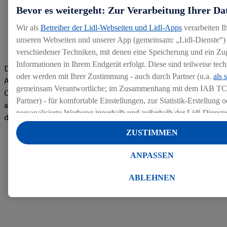
Bevor es weitergeht: Zur Verarbeitung Ihrer Da
Wir als
Betreiber der Lidl-Webseiten und Lidl-Apps
verarbeiten I
unseren Webseiten und unserer App (gemeinsam: „Lidl-Dienste“) 
verschiedener Techniken, mit denen eine Speicherung und ein Zug
Informationen in Ihrem Endgerät erfolgt. Diese sind teilweise te
Die Bewertungen von aktuellen und ehemaligen Mitarbeitern,
oder werden mit Ihrer Zustimmung - auch durch Partner (u.a.
als 
Azubis und externen Bewerbern haben uns zu einer Top
gemeinsam Verantwortliche; im Zusammenhang mit dem IAB TC
Company gemacht. Wir freuen uns über unseren guten Score
Partner) - für komfortable Einstellungen, zur Statistik-Erstellung o
auf dem Arbeitgeber-Bewertungsportal kununu.Hier geht's zu
personalisierte Werbung innerhalb und außerhalb der Lidl-Dienst
den Bewertungen
Datenverarbeitungen für personalisierte Werbung werden durchge
ZUSTIMMEN
Werbung auszusteuern und um Dritten die Ausspielung von Werb
Lidl-Dienste über die Ihnen und Ihren Haushaltsangehörigen zug
ANPASSEN
Endgeräte zu ermöglichen. Sofern Sie Teilnehmer des Lidl Plus-
werden für diese Zwecke auch Daten aus Ihrem Filial-Kaufverhalte
ABLEHNEN
Zudem werden einem der o.g. Partner Daten über Ihr Kaufverhalte
Diensten zur Verfügung gestellt, damit dieser als
eigenständig Ver
Erfolg von Werbekampagnen seiner Auftraggeber messen kann.
Die Erstellung personalisierter Werbung basiert auf der Generier