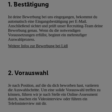
1. Bestätigung
zusätzlich zur weiter unten erläuterten Möglichkeit, Ihre Einwilli
widerrufen - jederzeit auch über
das Datenschutzportal von Utiq
(„consenthub“)
oder über „Anpassen“/„Nutzung der Telekommunik
Ist deine Bewerbung bei uns eingegangen, bekommst du
automatisch eine Eingangsbestätigung per E-Mail.
Utiq-Technologie für digitales Marketing“ am unteren Ende diese
Anschließend sichtet und prüft unser Recruiting-Team deine
(nur für die Lidl-Dienste) widerrufen. Weitere Informationen finde
Bewerbung genau. Wenn du die notwendigen
den
Datenschutzbestimmungen von Utiq
.
Voraussetzungen erfüllst, beginnt ein mehrstufiger
Auswahlprozess.
Durch einen Klick auf „Ablehnen“ können Sie nur den Einsatz n
Weitere Infos zur Bewerbung bei Lidl
Techniken zulassen. Durch einen Klick auf „Zustimmen“ stimmen 
Verarbeitungen zu sämtlichen vorgenannten Zwecken unter Einbi
genannten Partner zu. Weitere Informationen, auch zur Speicherd
und zu Ihrem Recht, Ihre Einwilligung jederzeit mit Wirkung für 
widerrufen, finden Sie in unseren
Datenschutzbestimmungen
.
Die
2. Vorauswahl
Sie hier.
Unter „Anpassen“ können Sie einzelne Verwendungszwe
zulassen; das gilt auch für die nachfolgend schlagwortartig bena
Je nach Position, auf die du dich beworben hast, variieren
Funktionen im Rahmen des Einsatzes des IAB TCF für Werbung
die Auswahlschritte. Um eine solide Vorauswahl treffen zu
können, führen wir je nach Stelle ein Online-Assessment
Erfolgsmessung:
durch, machen ein Videointerview oder führen ein
Gewährleistung der Sicherheit, Verhinderung und Aufdeckung v
Telefoninterview mit dir.
Fehlerbehebung, Bereitstellung und Anzeige von Werbung und In