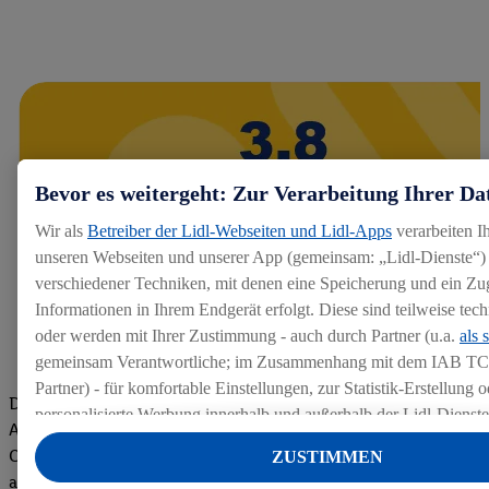
Bevor es weitergeht: Zur Verarbeitung Ihrer Da
Wir als
Betreiber der Lidl-Webseiten und Lidl-Apps
verarbeiten I
unseren Webseiten und unserer App (gemeinsam: „Lidl-Dienste“) 
verschiedener Techniken, mit denen eine Speicherung und ein Zug
Informationen in Ihrem Endgerät erfolgt. Diese sind teilweise te
oder werden mit Ihrer Zustimmung - auch durch Partner (u.a.
als 
gemeinsam Verantwortliche; im Zusammenhang mit dem IAB TC
Partner) - für komfortable Einstellungen, zur Statistik-Erstellung o
Die Bewertungen von aktuellen und ehemaligen Mitarbeitern,
personalisierte Werbung innerhalb und außerhalb der Lidl-Dienst
Azubis und externen Bewerbern haben uns zu einer Top
Datenverarbeitungen für personalisierte Werbung werden durchge
Company gemacht. Wir freuen uns über unseren guten Score
ZUSTIMMEN
Werbung auszusteuern und um Dritten die Ausspielung von Werb
auf dem Arbeitgeber-Bewertungsportal kununu.Hier geht's zu