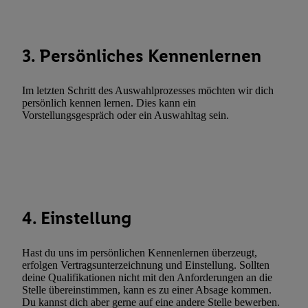
Abgleichung und Kombination von Daten aus unterschiedlichen 
Verknüpfung verschiedener Endgeräte, Identifikation von Geräte
automatisch übermittelter Informationen, Messung des Erfolgs vo
3. Persönliches Kennenlernen
Werbekampagnen durch TTD und Nutzung der Telekommunikatio
Utiq-Technologie für digitales Marketing, sowie:
Im letzten Schritt des Auswahlprozesses möchten wir dich
Verwendung genauer Standortdaten. Erstellung von Profilen für 
persönlich kennen lernen. Dies kann ein
Werbung. Speichern von oder Zugriff auf Informationen auf ei
Vorstellungsgespräch oder ein Auswahltag sein.
Entwicklung und Verbesserung der Angebote. Analyse von Zie
Statistiken oder Kombinationen von Daten aus verschiedenen Q
Verwendung reduzierter Daten zur Auswahl von Werbeanzeige
Werbeleistung. Verwendung von Profilen zur Auswahl personali
Werbung.
4. Einstellung
Liste der Partner (Lieferanten)
Hast du uns im persönlichen Kennenlernen überzeugt,
erfolgen Vertragsunterzeichnung und Einstellung. Sollten
deine Qualifikationen nicht mit den Anforderungen an die
Stelle übereinstimmen, kann es zu einer Absage kommen.
Du kannst dich aber gerne auf eine andere Stelle bewerben.