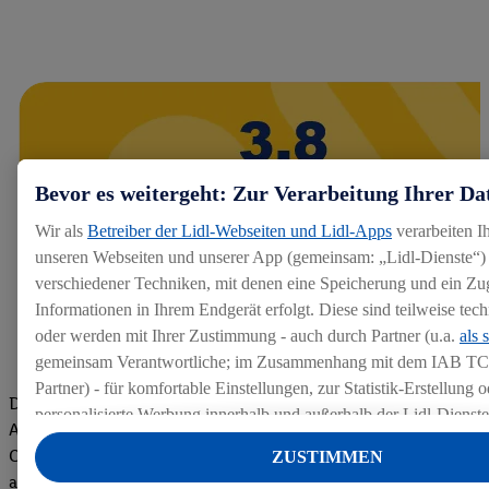
Bevor es weitergeht: Zur Verarbeitung Ihrer Da
Wir als
Betreiber der Lidl-Webseiten und Lidl-Apps
verarbeiten I
unseren Webseiten und unserer App (gemeinsam: „Lidl-Dienste“) 
verschiedener Techniken, mit denen eine Speicherung und ein Zug
Informationen in Ihrem Endgerät erfolgt. Diese sind teilweise te
oder werden mit Ihrer Zustimmung - auch durch Partner (u.a.
als 
gemeinsam Verantwortliche; im Zusammenhang mit dem IAB TC
Partner) - für komfortable Einstellungen, zur Statistik-Erstellung o
Die Bewertungen von aktuellen und ehemaligen Mitarbeitern,
personalisierte Werbung innerhalb und außerhalb der Lidl-Dienst
Azubis und externen Bewerbern haben uns zu einer Top
Datenverarbeitungen für personalisierte Werbung werden durchge
Company gemacht. Wir freuen uns über unseren guten Score
ZUSTIMMEN
Werbung auszusteuern und um Dritten die Ausspielung von Werb
auf dem Arbeitgeber-Bewertungsportal kununu.Hier geht's zu