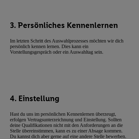
Abgleichung und Kombination von Daten aus unterschiedlichen 
Verknüpfung verschiedener Endgeräte, Identifikation von Geräte
automatisch übermittelter Informationen, Messung des Erfolgs vo
3. Persönliches Kennenlernen
Werbekampagnen durch TTD und Nutzung der Telekommunikatio
Utiq-Technologie für digitales Marketing, sowie:
Im letzten Schritt des Auswahlprozesses möchten wir dich
Verwendung genauer Standortdaten. Erstellung von Profilen für 
persönlich kennen lernen. Dies kann ein
Werbung. Speichern von oder Zugriff auf Informationen auf ei
Vorstellungsgespräch oder ein Auswahltag sein.
Entwicklung und Verbesserung der Angebote. Analyse von Zie
Statistiken oder Kombinationen von Daten aus verschiedenen Q
Verwendung reduzierter Daten zur Auswahl von Werbeanzeige
Werbeleistung. Verwendung von Profilen zur Auswahl personali
Werbung.
4. Einstellung
Liste der Partner (Lieferanten)
Hast du uns im persönlichen Kennenlernen überzeugt,
erfolgen Vertragsunterzeichnung und Einstellung. Sollten
deine Qualifikationen nicht mit den Anforderungen an die
Stelle übereinstimmen, kann es zu einer Absage kommen.
Du kannst dich aber gerne auf eine andere Stelle bewerben.