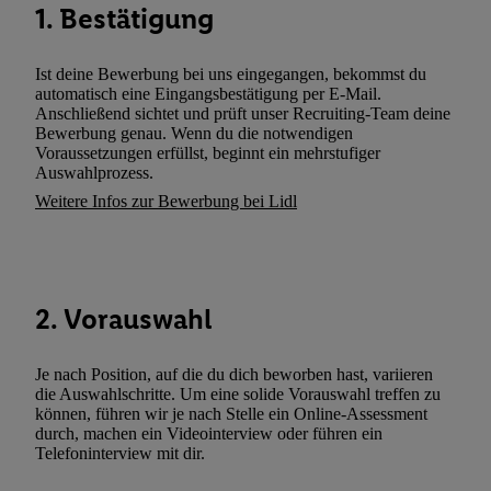
1. Bestätigung
zusätzlich zur weiter unten erläuterten Möglichkeit, Ihre Einwilli
widerrufen - jederzeit auch über
das Datenschutzportal von Utiq
(„consenthub“)
oder über „Anpassen“/„Nutzung der Telekommunik
Ist deine Bewerbung bei uns eingegangen, bekommst du
automatisch eine Eingangsbestätigung per E-Mail.
Utiq-Technologie für digitales Marketing“ am unteren Ende diese
Anschließend sichtet und prüft unser Recruiting-Team deine
(nur für die Lidl-Dienste) widerrufen. Weitere Informationen finde
Bewerbung genau. Wenn du die notwendigen
den
Datenschutzbestimmungen von Utiq
.
Voraussetzungen erfüllst, beginnt ein mehrstufiger
Auswahlprozess.
Durch einen Klick auf „Ablehnen“ können Sie nur den Einsatz n
Weitere Infos zur Bewerbung bei Lidl
Techniken zulassen. Durch einen Klick auf „Zustimmen“ stimmen 
Verarbeitungen zu sämtlichen vorgenannten Zwecken unter Einbi
genannten Partner zu. Weitere Informationen, auch zur Speicherd
und zu Ihrem Recht, Ihre Einwilligung jederzeit mit Wirkung für 
widerrufen, finden Sie in unseren
Datenschutzbestimmungen
.
Die
2. Vorauswahl
Sie hier.
Unter „Anpassen“ können Sie einzelne Verwendungszwe
zulassen; das gilt auch für die nachfolgend schlagwortartig bena
Je nach Position, auf die du dich beworben hast, variieren
Funktionen im Rahmen des Einsatzes des IAB TCF für Werbung
die Auswahlschritte. Um eine solide Vorauswahl treffen zu
können, führen wir je nach Stelle ein Online-Assessment
Erfolgsmessung:
durch, machen ein Videointerview oder führen ein
Gewährleistung der Sicherheit, Verhinderung und Aufdeckung v
Telefoninterview mit dir.
Fehlerbehebung, Bereitstellung und Anzeige von Werbung und In