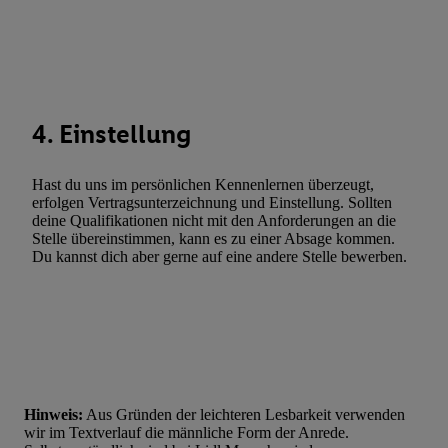
Entwicklung und Verbesserung der Angebote. Analyse von Zie
Statistiken oder Kombinationen von Daten aus verschiedenen Q
Verwendung reduzierter Daten zur Auswahl von Werbeanzeige
Werbeleistung. Verwendung von Profilen zur Auswahl personali
Werbung.
4. Einstellung
Liste der Partner (Lieferanten)
Hast du uns im persönlichen Kennenlernen überzeugt,
erfolgen Vertragsunterzeichnung und Einstellung. Sollten
deine Qualifikationen nicht mit den Anforderungen an die
Stelle übereinstimmen, kann es zu einer Absage kommen.
Du kannst dich aber gerne auf eine andere Stelle bewerben.
Hinweis:
Aus Gründen der leichteren Lesbarkeit verwenden
wir im Textverlauf die männliche Form der Anrede.