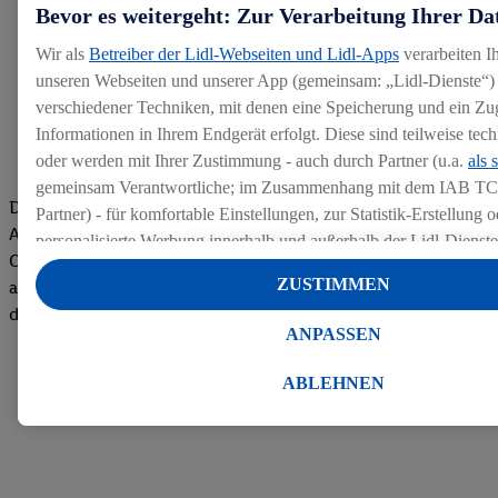
Bevor es weitergeht: Zur Verarbeitung Ihrer Da
Wir als
Betreiber der Lidl-Webseiten und Lidl-Apps
verarbeiten I
unseren Webseiten und unserer App (gemeinsam: „Lidl-Dienste“) 
verschiedener Techniken, mit denen eine Speicherung und ein Zug
Informationen in Ihrem Endgerät erfolgt. Diese sind teilweise te
oder werden mit Ihrer Zustimmung - auch durch Partner (u.a.
als 
gemeinsam Verantwortliche; im Zusammenhang mit dem IAB TC
Die Bewertungen von aktuellen und ehemaligen Mitarbeitern,
Partner) - für komfortable Einstellungen, zur Statistik-Erstellung o
Azubis und externen Bewerbern haben uns zu einer Top
personalisierte Werbung innerhalb und außerhalb der Lidl-Dienst
Company gemacht. Wir freuen uns über unseren guten Score
Datenverarbeitungen für personalisierte Werbung werden durchge
ZUSTIMMEN
auf dem Arbeitgeber-Bewertungsportal kununu.Hier geht's zu
Werbung auszusteuern und um Dritten die Ausspielung von Werb
den Bewertungen
Lidl-Dienste über die Ihnen und Ihren Haushaltsangehörigen zug
ANPASSEN
Endgeräte zu ermöglichen. Sofern Sie Teilnehmer des Lidl Plus-
werden für diese Zwecke auch Daten aus Ihrem Filial-Kaufverhalte
ABLEHNEN
Zudem werden einem der o.g. Partner Daten über Ihr Kaufverhalte
Diensten zur Verfügung gestellt, damit dieser als
eigenständig Ver
Erfolg von Werbekampagnen seiner Auftraggeber messen kann.
Die Erstellung personalisierter Werbung basiert auf der Generier