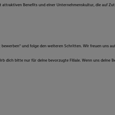
it attraktiven Benefits und einer Unternehmenskultur, die auf Zu
 Werbung auszuspielen. Hierzu wird von uns und einem der anderen obe
shwert umgewandelte E-Mail-Adresse in gemeinsamer Verantwortlichkeit
ns, der Utiq SA/NV („Utiq“) und Ihrem
Telekommunikationsnetzbetreib
l-Diensten einzusetzen. Utiq prüft zunächst anhand Ihrer IP-Adresse, o
 das der Fall ist, gibt Utiq Ihre IP-Adresse an Ihren Netzbetreiber weit
denkonto-Referenz, wie z.B. Ihrer Mobilfunknummer, eine Kennung für 
verwenden, um Sie wiederzuerkennen und Erkenntnisse über Ihr Nutz
t bewerben“ und folge den weiteren Schritten. Wir freuen uns auf
sen. Insbesondere können Sie mittels dieser Technologie auch auf Dien
n betrieben werden, damit wir Ihnen dort personalisierte Werbung auss
b dich bitte nur für deine bevorzugte Filiale. Wenn uns deine 
ng speziell zur Nutzung der Utiq-Technologie - zusätzlich zur weiter un
illigung generell zu widerrufen - jederzeit auch über
das Datenschutzpo
er „Anpassen“/„Nutzung der Telekommunikations-basierten Utiq-Techno
Ende dieser Einwilligung (nur für die Lidl-Dienste) widerrufen. Weite
nschutzbestimmungen von Utiq
.
 „Ablehnen“ können Sie nur den Einsatz notwendiger Techniken zulas
 stimmen Sie allen Verarbeitungen zu sämtlichen vorgenannten Zweck
artner zu. Weitere Informationen, auch zur Speicherdauer der Daten u
rzeit mit Wirkung für die Zukunft zu widerrufen, finden Sie in unseren