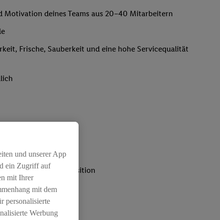
nd Motivation deines Teams aus 20–40 Mitarbeitern
le
rkeit, Frische, Sauberkeit und eine hohe Servicequalität
lich
eiten und unserer App
 ein Zugriff auf
rantwortungsvollen Position
n mit Ihrer
ammenhang mit dem
r personalisierte
nalisierte Werbung