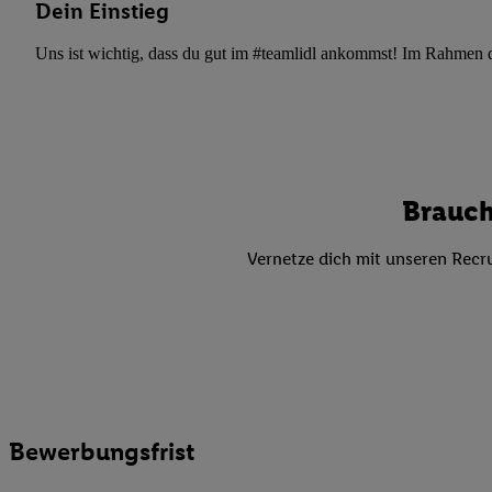
Datenschutzbestimmu
Dein Einstieg
Verwendungszwecke ode
Uns ist wichtig, dass du gut im #teamlidl ankommst! Im Rahmen dei
und Funktionen im Ra
Gewährleistung der Si
Anzeige von Werbung u
Verknüpfung verschiede
Messung des Erfolgs 
Technologie für digita
Brauch
Verwendung genauer
oder Zugriff auf I
Vernetze dich mit unseren Recru
von Zielgruppen d
reduzierter Daten
zur Auswahl person
Liste der Partn
Bewerbungsfrist