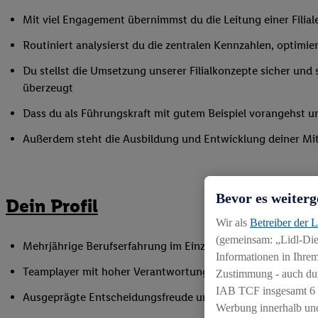
Mit viel Engagement übernimmst du die Leitung einer Filia
Routiniert analysierst du die zentralen Kennzahlen, optimier
Du stellst die Umsetzung unserer Filialkonzepte sicher und s
überzeugt
Dass du als Führungskraft mit gutem Beispiel vorangehst und 
Außerdem steht die Ausbildung und Entwicklung deiner Mit
Bevor es weiterg
Dein Profil
Wir als
Betreiber der 
(gemeinsam: „Lidl-Dien
Mehrjährige Berufserfahrung im Einzelhandel oder einer ve
Informationen in Ihrem
Teamplayer mit hoher Verantwortungsbereitschaft und der F
Zustimmung - auch dur
IAB TCF insgesamt
6
Ausgeprägte Entscheidungsfreude und Ergebnisorientieru
Werbung innerhalb und