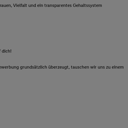
trauen, Vielfalt und ein transparentes Gehaltssystem
n genannten Partner
 verarbeitet.
er
, die Utiq-
b die Technologie für
er, der anhand der IP-
Utiq erstellt. Wir
ungsverhalten in den
 dich!
sten wiedererkannt
pielen können. Sie
Bewerbung grundsätzlich überzeugt, tauschen wir uns zu einem
ten erläuterten
rtal von Utiq
logie für digitales
re Informationen
sen. Durch einen
en unter Einbindung
nd zu Ihrem Recht,