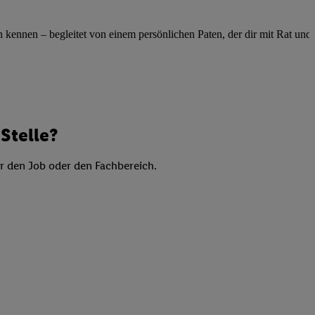
elne
ig benannten Zwecke
ennen – begleitet von einem persönlichen Paten, der dir mit Rat und Ta
g, Bereitstellung und
dlichen Quellen,
telter Informationen,
-basierten Utiq-
Stelle?
 Speichern von
ngebote. Analyse
er den Job oder den Fachbereich.
ellen. Verwendung
ung von Profilen