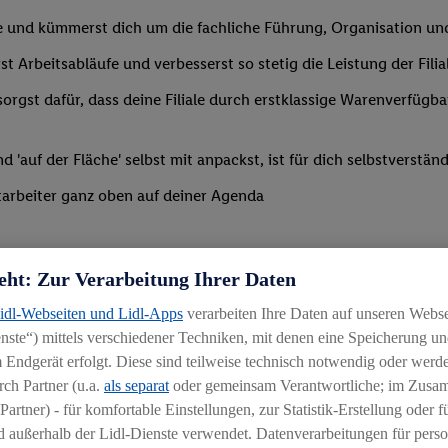
le und kümmerst dich um die fachliche Führung, Organisation u
st Arbeitsabläufe und verbesserst so stetig die Leistung der Filia
orgst dafür, dass deine Filiale durch erstklassige Warenverfügba
'auf der Fläche' selbst mit anpackst, ist für dich selbstverständ
arbeiter ganz oben auf deiner Agenda
eht: Zur Verarbeitung Ihrer Daten
Lidl-Webseiten und Lidl-Apps
verarbeiten Ihre Daten auf unseren Webs
ste“) mittels verschiedener Techniken, mit denen eine Speicherung und
rgleichbaren Branche mit Führungserfahrung in einer ähnlich ve
 Endgerät erfolgt. Diese sind teilweise technisch notwendig oder werde
ähigkeit, Mitarbeiter zu begeistern und zu motivieren
ch Partner (u.a.
als separat
oder gemeinsam Verantwortliche; im Zus
Partner) - für komfortable Einstellungen, zur Statistik-Erstellung oder fü
ng
 außerhalb der Lidl-Dienste verwendet. Datenverarbeitungen für perso