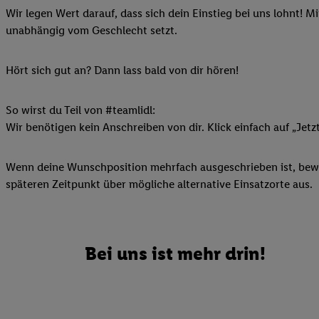
Wir legen Wert darauf, dass sich dein Einstieg bei uns lohnt! M
Ihnen personalisierte
unabhängig vom Geschlecht setzt.
auch Ihre in einen Ha
Zudem erlauben Sie u
Technologie in den Lid
Hört sich gut an? Dann lass bald von dir hören!
Sie verfügbar ist. Wenn
Adresse und einer Kun
So wirst du Teil von #teamlidl:
werden diese Kennung 
Wir benötigen kein Anschreiben von dir. Klick einfach auf „Jetz
Lidl-Diensten zu erfas
werden, die von Dritte
Wenn deine Wunschposition mehrfach ausgeschrieben ist, bewir
können Ihre Einwilligu
späteren Zeitpunkt über mögliche alternative Einsatzorte aus.
Möglichkeit, Ihre Einw
(„consenthub“)
oder üb
Marketing“ am unteren 
finden Sie in den
Date
Bei uns ist mehr drin!
Durch einen Klick auf
Klick auf „Zustimmen“
sämtlicher genannten P
Ihre Einwilligung jede