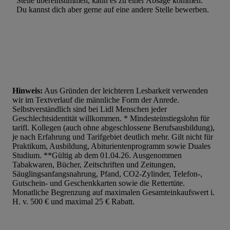
Stelle übereinstimmen, kann es zu einer Absage kommen.
Du kannst dich aber gerne auf eine andere Stelle bewerben.
Hinweis:
Aus Gründen der leichteren Lesbarkeit verwenden
wir im Textverlauf die männliche Form der Anrede.
Selbstverständlich sind bei Lidl Menschen jeder
Geschlechtsidentität willkommen. * Mindesteinstiegslohn für
tarifl. Kollegen (auch ohne abgeschlossene Berufsausbildung),
je nach Erfahrung und Tarifgebiet deutlich mehr. Gilt nicht für
Praktikum, Ausbildung, Abiturientenprogramm sowie Duales
Studium. **Gültig ab dem 01.04.26. Ausgenommen
Tabakwaren, Bücher, Zeitschriften und Zeitungen,
Säuglingsanfangsnahrung, Pfand, CO2-Zylinder, Telefon-,
Gutschein- und Geschenkkarten sowie die Rettertüte.
Monatliche Begrenzung auf maximalen Gesamteinkaufswert i.
H. v. 500 € und maximal 25 € Rabatt.