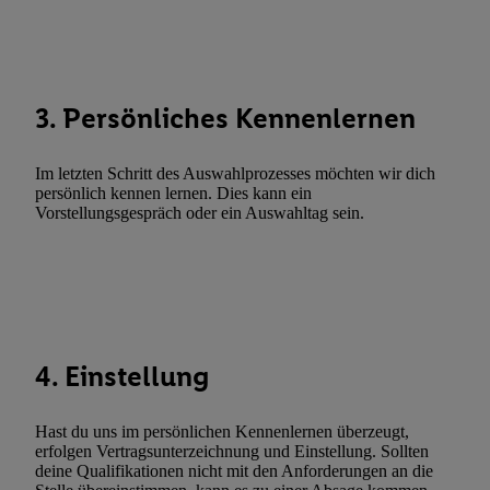
Abgleichung und Kombination von Daten aus unterschiedlichen 
Verknüpfung verschiedener Endgeräte, Identifikation von Geräte
automatisch übermittelter Informationen, Messung des Erfolgs vo
Werbekampagnen durch TTD und Nutzung der Telekommunikatio
3. Persönliches Kennenlernen
Utiq-Technologie für digitales Marketing, sowie:
Verwendung genauer Standortdaten. Erstellung von Profilen für 
Im letzten Schritt des Auswahlprozesses möchten wir dich
Werbung. Speichern von oder Zugriff auf Informationen auf ei
persönlich kennen lernen. Dies kann ein
Vorstellungsgespräch oder ein Auswahltag sein.
Entwicklung und Verbesserung der Angebote. Analyse von Zie
Statistiken oder Kombinationen von Daten aus verschiedenen Q
Verwendung reduzierter Daten zur Auswahl von Werbeanzeige
Werbeleistung. Verwendung von Profilen zur Auswahl personali
Werbung.
Liste der Partner (Lieferanten)
4. Einstellung
Hast du uns im persönlichen Kennenlernen überzeugt,
erfolgen Vertragsunterzeichnung und Einstellung. Sollten
deine Qualifikationen nicht mit den Anforderungen an die