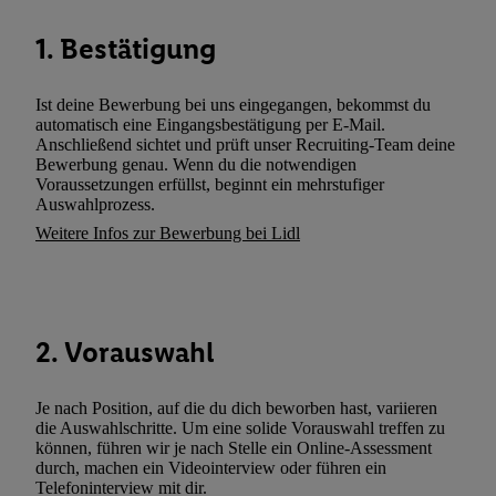
können. Sie können Ihre Einwilligung speziell zur Nutzung der U
1. Bestätigung
zusätzlich zur weiter unten erläuterten Möglichkeit, Ihre Einwilli
widerrufen - jederzeit auch über
das Datenschutzportal von Utiq
(„consenthub“)
oder über „Anpassen“/„Nutzung der Telekommunik
Ist deine Bewerbung bei uns eingegangen, bekommst du
Utiq-Technologie für digitales Marketing“ am unteren Ende diese
automatisch eine Eingangsbestätigung per E-Mail.
Anschließend sichtet und prüft unser Recruiting-Team deine
(nur für die Lidl-Dienste) widerrufen. Weitere Informationen finde
Bewerbung genau. Wenn du die notwendigen
den
Datenschutzbestimmungen von Utiq
.
Voraussetzungen erfüllst, beginnt ein mehrstufiger
Durch einen Klick auf „Ablehnen“ können Sie nur den Einsatz n
Auswahlprozess.
Techniken zulassen. Durch einen Klick auf „Zustimmen“ stimmen 
Weitere Infos zur Bewerbung bei Lidl
Verarbeitungen zu sämtlichen vorgenannten Zwecken unter Einbi
genannten Partner zu. Weitere Informationen, auch zur Speicherd
und zu Ihrem Recht, Ihre Einwilligung jederzeit mit Wirkung für 
widerrufen, finden Sie in unseren
Datenschutzbestimmungen
.
Die
2. Vorauswahl
Sie hier.
Unter „Anpassen“ können Sie einzelne Verwendungszwe
zulassen; das gilt auch für die nachfolgend schlagwortartig bena
Je nach Position, auf die du dich beworben hast, variieren
Funktionen im Rahmen des Einsatzes des IAB TCF für Werbung
die Auswahlschritte. Um eine solide Vorauswahl treffen zu
Erfolgsmessung:
können, führen wir je nach Stelle ein Online-Assessment
Gewährleistung der Sicherheit, Verhinderung und Aufdeckung v
durch, machen ein Videointerview oder führen ein
Telefoninterview mit dir.
Fehlerbehebung, Bereitstellung und Anzeige von Werbung und In