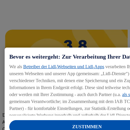
Bevor es weitergeht: Zur Verarbeitung Ihrer Da
Wir als
Betreiber der Lidl-Webseiten und Lidl-Apps
verarbeiten I
unseren Webseiten und unserer App (gemeinsam: „Lidl-Dienste“) 
verschiedener Techniken, mit denen eine Speicherung und ein Zug
Informationen in Ihrem Endgerät erfolgt. Diese sind teilweise te
oder werden mit Ihrer Zustimmung - auch durch Partner (u.a.
als 
gemeinsam Verantwortliche; im Zusammenhang mit dem IAB TC
Partner) - für komfortable Einstellungen, zur Statistik-Erstellung o
Die Bewertungen von aktuellen und ehemaligen Mitarbeitern,
personalisierte Werbung innerhalb und außerhalb der Lidl-Dienst
Azubis und externen Bewerbern haben uns zu einer Top
Datenverarbeitungen für personalisierte Werbung werden durchge
ZUSTIMMEN
Company gemacht. Wir freuen uns über unseren guten Score
Werbung auszusteuern und um Dritten die Ausspielung von Werb