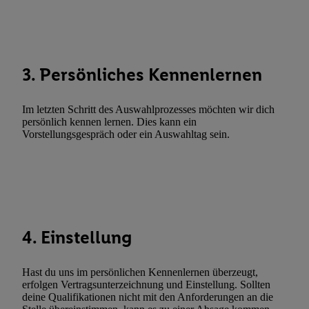
Abgleichung und Kombination von Daten aus unterschiedlichen 
Verknüpfung verschiedener Endgeräte, Identifikation von Geräte
automatisch übermittelter Informationen, Messung des Erfolgs vo
Werbekampagnen durch TTD und Nutzung der Telekommunikatio
3. Persönliches Kennenlernen
Utiq-Technologie für digitales Marketing, sowie:
Verwendung genauer Standortdaten. Erstellung von Profilen für 
Im letzten Schritt des Auswahlprozesses möchten wir dich
Werbung. Speichern von oder Zugriff auf Informationen auf ei
persönlich kennen lernen. Dies kann ein
Vorstellungsgespräch oder ein Auswahltag sein.
Entwicklung und Verbesserung der Angebote. Analyse von Zie
Statistiken oder Kombinationen von Daten aus verschiedenen Q
Verwendung reduzierter Daten zur Auswahl von Werbeanzeige
Werbeleistung. Verwendung von Profilen zur Auswahl personali
Werbung.
Liste der Partner (Lieferanten)
4. Einstellung
Hast du uns im persönlichen Kennenlernen überzeugt,
erfolgen Vertragsunterzeichnung und Einstellung. Sollten
deine Qualifikationen nicht mit den Anforderungen an die