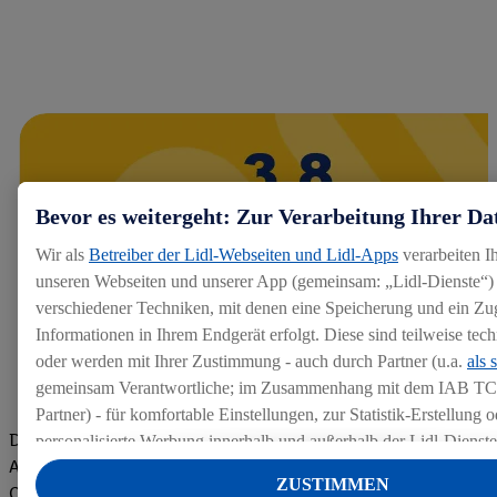
Bevor es weitergeht: Zur Verarbeitung Ihrer Da
Wir als
Betreiber der Lidl-Webseiten und Lidl-Apps
verarbeiten I
unseren Webseiten und unserer App (gemeinsam: „Lidl-Dienste“) 
verschiedener Techniken, mit denen eine Speicherung und ein Zug
Informationen in Ihrem Endgerät erfolgt. Diese sind teilweise te
oder werden mit Ihrer Zustimmung - auch durch Partner (u.a.
als 
gemeinsam Verantwortliche; im Zusammenhang mit dem IAB TC
Partner) - für komfortable Einstellungen, zur Statistik-Erstellung o
Die Bewertungen von aktuellen und ehemaligen Mitarbeitern,
personalisierte Werbung innerhalb und außerhalb der Lidl-Dienst
Azubis und externen Bewerbern haben uns zu einer Top
Datenverarbeitungen für personalisierte Werbung werden durchge
ZUSTIMMEN
Company gemacht. Wir freuen uns über unseren guten Score
Werbung auszusteuern und um Dritten die Ausspielung von Werb