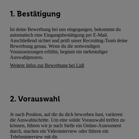
können. Sie können Ihre Einwilligung speziell zur Nutzung der U
1. Bestätigung
zusätzlich zur weiter unten erläuterten Möglichkeit, Ihre Einwilli
widerrufen - jederzeit auch über
das Datenschutzportal von Utiq
(„consenthub“)
oder über „Anpassen“/„Nutzung der Telekommunik
Ist deine Bewerbung bei uns eingegangen, bekommst du
Utiq-Technologie für digitales Marketing“ am unteren Ende diese
automatisch eine Eingangsbestätigung per E-Mail.
Anschließend sichtet und prüft unser Recruiting-Team deine
(nur für die Lidl-Dienste) widerrufen. Weitere Informationen finde
Bewerbung genau. Wenn du die notwendigen
den
Datenschutzbestimmungen von Utiq
.
Voraussetzungen erfüllst, beginnt ein mehrstufiger
Durch einen Klick auf „Ablehnen“ können Sie nur den Einsatz n
Auswahlprozess.
Techniken zulassen. Durch einen Klick auf „Zustimmen“ stimmen 
Weitere Infos zur Bewerbung bei Lidl
Verarbeitungen zu sämtlichen vorgenannten Zwecken unter Einbi
genannten Partner zu. Weitere Informationen, auch zur Speicherd
und zu Ihrem Recht, Ihre Einwilligung jederzeit mit Wirkung für 
widerrufen, finden Sie in unseren
Datenschutzbestimmungen
.
Die
2. Vorauswahl
Sie hier.
Unter „Anpassen“ können Sie einzelne Verwendungszwe
zulassen; das gilt auch für die nachfolgend schlagwortartig bena
Je nach Position, auf die du dich beworben hast, variieren
Funktionen im Rahmen des Einsatzes des IAB TCF für Werbung
die Auswahlschritte. Um eine solide Vorauswahl treffen zu
Erfolgsmessung:
können, führen wir je nach Stelle ein Online-Assessment
Gewährleistung der Sicherheit, Verhinderung und Aufdeckung v
durch, machen ein Videointerview oder führen ein
Telefoninterview mit dir.
Fehlerbehebung, Bereitstellung und Anzeige von Werbung und In