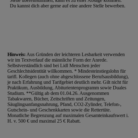
Stelle übereinstimmen, kann es zu einer Absage kommen.
Du kannst dich aber gerne auf eine andere Stelle bewerben.
Hinweis:
Aus Gründen der leichteren Lesbarkeit verwenden
wir im Textverlauf die männliche Form der Anrede.
Selbstverständlich sind bei Lidl Menschen jeder
Geschlechtsidentität willkommen. * Mindesteinstiegslohn für
tarifl. Kollegen (auch ohne abgeschlossene Berufsausbildung),
je nach Erfahrung und Tarifgebiet deutlich mehr. Gilt nicht für
Praktikum, Ausbildung, Abiturientenprogramm sowie Duales
Studium. **Gültig ab dem 01.04.26. Ausgenommen
Tabakwaren, Bücher, Zeitschriften und Zeitungen,
Säuglingsanfangsnahrung, Pfand, CO2-Zylinder, Telefon-,
Gutschein- und Geschenkkarten sowie die Rettertüte.
Monatliche Begrenzung auf maximalen Gesamteinkaufswert i.
H. v. 500 € und maximal 25 € Rabatt.