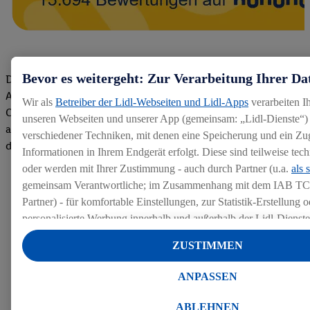
Bevor es weitergeht: Zur Verarbeitung Ihrer Da
Die Bewertungen von aktuellen und ehemaligen Mitarbeitern,
Azubis und externen Bewerbern haben uns zu einer Top
Wir als
Betreiber der Lidl-Webseiten und Lidl-Apps
verarbeiten I
Company gemacht. Wir freuen uns über unseren guten Score
unseren Webseiten und unserer App (gemeinsam: „Lidl-Dienste“) 
auf dem Arbeitgeber-Bewertungsportal kununu.Hier geht's zu
verschiedener Techniken, mit denen eine Speicherung und ein Zug
den Bewertungen
Informationen in Ihrem Endgerät erfolgt. Diese sind teilweise te
oder werden mit Ihrer Zustimmung - auch durch Partner (u.a.
als 
gemeinsam Verantwortliche; im Zusammenhang mit dem IAB TC
Partner) - für komfortable Einstellungen, zur Statistik-Erstellung o
personalisierte Werbung innerhalb und außerhalb der Lidl-Dienst
Datenverarbeitungen für personalisierte Werbung werden durchge
ZUSTIMMEN
Werbung auszusteuern und um Dritten die Ausspielung von Werb
Lidl-Dienste über die Ihnen und Ihren Haushaltsangehörigen zug
ANPASSEN
Endgeräte zu ermöglichen. Sofern Sie Teilnehmer des Lidl Plus-
werden für diese Zwecke auch Daten aus Ihrem Filial-Kaufverhalte
ABLEHNEN