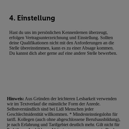
Werbekampagnen durch TTD und Nutzung der Telekommunikatio
Utiq-Technologie für digitales Marketing, sowie:
4. Einstellung
Verwendung genauer Standortdaten. Erstellung von Profilen für 
Werbung. Speichern von oder Zugriff auf Informationen auf ei
Hast du uns im persönlichen Kennenlernen überzeugt,
Entwicklung und Verbesserung der Angebote. Analyse von Zie
erfolgen Vertragsunterzeichnung und Einstellung. Sollten
Statistiken oder Kombinationen von Daten aus verschiedenen Q
deine Qualifikationen nicht mit den Anforderungen an die
Verwendung reduzierter Daten zur Auswahl von Werbeanzeige
Stelle übereinstimmen, kann es zu einer Absage kommen.
Du kannst dich aber gerne auf eine andere Stelle bewerben.
Werbeleistung. Verwendung von Profilen zur Auswahl personali
Werbung.
Liste der Partner (Lieferanten)
Hinweis:
Aus Gründen der leichteren Lesbarkeit verwenden
wir im Textverlauf die männliche Form der Anrede.
Selbstverständlich sind bei Lidl Menschen jeder
Geschlechtsidentität willkommen. * Mindesteinstiegslohn für
tarifl. Kollegen (auch ohne abgeschlossene Berufsausbildung),
je nach Erfahrung und Tarifgebiet deutlich mehr. Gilt nicht für