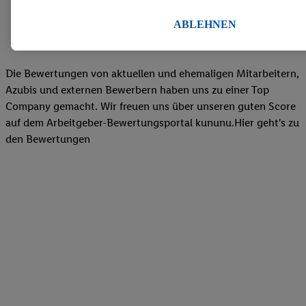
Endgeräte zu ermöglichen. Sofern Sie Teilnehmer des Lidl Plus-
werden für diese Zwecke auch Daten aus Ihrem Filial-Kaufverhalte
ABLEHNEN
Zudem werden einem der o.g. Partner Daten über Ihr Kaufverhalte
Diensten zur Verfügung gestellt, damit dieser als
eigenständig Ver
Erfolg von Werbekampagnen seiner Auftraggeber messen kann.
Die Bewertungen von aktuellen und ehemaligen Mitarbeitern,
Die Erstellung personalisierter Werbung basiert auf der Generier
Azubis und externen Bewerbern haben uns zu einer Top
Daten von anderen Diensten angereicherten Profilen. Dies umfasst
Company gemacht. Wir freuen uns über unseren guten Score
Zusammenführung von Daten (z.B. über Ihre Nutzung der Lidl-Di
auf dem Arbeitgeber-Bewertungsportal kununu.Hier geht's zu
Kaufverhalten in den Lidl-Diensten, Informationen aus Ihrem Ku
den Bewertungen
Alter oder Geschlecht - sowie Ihre genauen Standortdaten) auch 
Endgeräte und Lidl-Dienste hinweg einschließlich dem Speichern
dem Zugriff auf Informationen auf Ihren Endgeräten zur Erstellu
Zielgruppen (sogenannten Segmenten). Im Zusammenhang mit d
dieser Werbung erfolgen Verarbeitungen auch zur Leistungs-/ Er
Werbung, zur Zielgruppenforschung, zur Entwicklung von Angeb
technischen Sicherung und Optimierung dieser Werbeausspielung
Sofern Sie hier Ihre Zustimmung dazu erteilen und danach ein Li
erstellen bzw. sich in Ihr bestehendes Lidl Plus-Konto einloggen,
hinaus auch Ihre dort angegebene E-Mail-Adresse von uns in ge