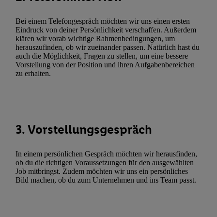
Verknüpfung verschiedener Endgeräte, Identifikation von Geräte
automatisch übermittelter Informationen, Messung des Erfolgs vo
Bei einem Telefongespräch möchten wir uns einen ersten
Werbekampagnen durch TTD und Nutzung der Telekommunikatio
Eindruck von deiner Persönlichkeit verschaffen. Außerdem
Utiq-Technologie für digitales Marketing, sowie:
klären wir vorab wichtige Rahmenbedingungen, um
herauszufinden, ob wir zueinander passen. Natürlich hast du
Verwendung genauer Standortdaten. Erstellung von Profilen für 
auch die Möglichkeit, Fragen zu stellen, um eine bessere
Werbung. Speichern von oder Zugriff auf Informationen auf ei
Vorstellung von der Position und ihren Aufgabenbereichen
zu erhalten.
Entwicklung und Verbesserung der Angebote. Analyse von Zie
Statistiken oder Kombinationen von Daten aus verschiedenen Q
Verwendung reduzierter Daten zur Auswahl von Werbeanzeige
Werbeleistung. Verwendung von Profilen zur Auswahl personali
Werbung.
3. Vorstellungsgespräch
Liste der Partner (Lieferanten)
In einem persönlichen Gespräch möchten wir herausfinden,
ob du die richtigen Voraussetzungen für den ausgewählten
Job mitbringst. Zudem möchten wir uns ein persönliches
Bild machen, ob du zum Unternehmen und ins Team passt.