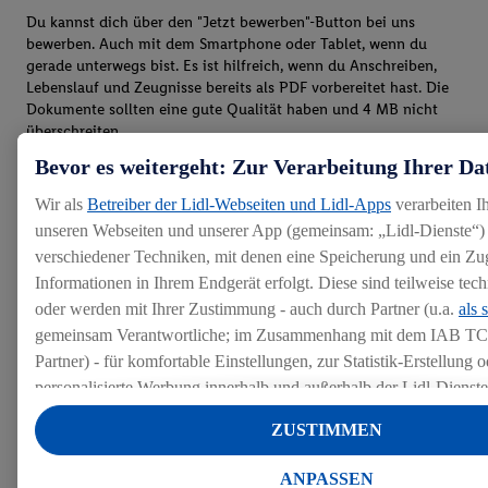
Du kannst dich über den "Jetzt bewerben"-Button bei uns
bewerben. Auch mit dem Smartphone oder Tablet, wenn du
gerade unterwegs bist. Es ist hilfreich, wenn du Anschreiben,
Lebenslauf und Zeugnisse bereits als PDF vorbereitet hast. Die
Dokumente sollten eine gute Qualität haben und 4 MB nicht
überschreiten.
Bevor es weitergeht: Zur Verarbeitung Ihrer Da
Wir als
Betreiber der Lidl-Webseiten und Lidl-Apps
verarbeiten I
unseren Webseiten und unserer App (gemeinsam: „Lidl-Dienste“) 
verschiedener Techniken, mit denen eine Speicherung und ein Zug
Informationen in Ihrem Endgerät erfolgt. Diese sind teilweise te
oder werden mit Ihrer Zustimmung - auch durch Partner (u.a.
als 
gemeinsam Verantwortliche; im Zusammenhang mit dem IAB TC
Partner) - für komfortable Einstellungen, zur Statistik-Erstellung o
personalisierte Werbung innerhalb und außerhalb der Lidl-Dienst
Datenverarbeitungen für personalisierte Werbung werden durchge
ZUSTIMMEN
Werbung auszusteuern und um Dritten die Ausspielung von Werb
Lidl-Dienste über die Ihnen und Ihren Haushaltsangehörigen zug
ANPASSEN