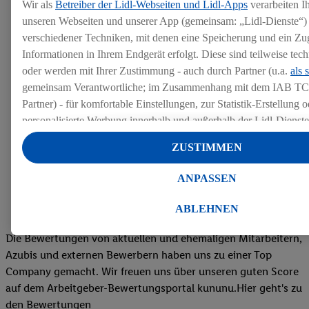
Wir als
Betreiber der Lidl-Webseiten und Lidl-Apps
verarbeiten I
unseren Webseiten und unserer App (gemeinsam: „Lidl-Dienste“) 
verschiedener Techniken, mit denen eine Speicherung und ein Zug
Informationen in Ihrem Endgerät erfolgt. Diese sind teilweise te
oder werden mit Ihrer Zustimmung - auch durch Partner (u.a.
als 
gemeinsam Verantwortliche; im Zusammenhang mit dem IAB TC
Partner) - für komfortable Einstellungen, zur Statistik-Erstellung o
personalisierte Werbung innerhalb und außerhalb der Lidl-Dienst
Datenverarbeitungen für personalisierte Werbung werden durchge
ZUSTIMMEN
Werbung auszusteuern und um Dritten die Ausspielung von Werb
Lidl-Dienste über die Ihnen und Ihren Haushaltsangehörigen zug
ANPASSEN
Endgeräte zu ermöglichen. Sofern Sie Teilnehmer des Lidl Plus-
werden für diese Zwecke auch Daten aus Ihrem Filial-Kaufverhalte
ABLEHNEN
Zudem werden einem der o.g. Partner Daten über Ihr Kaufverhalte
Diensten zur Verfügung gestellt, damit dieser als
eigenständig Ver
Die Bewertungen von aktuellen und ehemaligen Mitarbeitern,
Erfolg von Werbekampagnen seiner Auftraggeber messen kann.
Azubis und externen Bewerbern haben uns zu einer Top
Die Erstellung personalisierter Werbung basiert auf der Generier
Company gemacht. Wir freuen uns über unseren guten Score
Daten von anderen Diensten angereicherten Profilen. Dies umfasst
auf dem Arbeitgeber-Bewertungsportal kununu.Hier geht's zu
Zusammenführung von Daten (z.B. über Ihre Nutzung der Lidl-Di
den Bewertungen