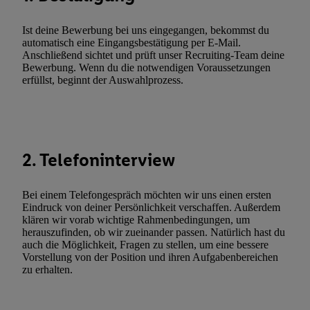
Verarbeitungen zu sämtlichen vorgenannten Zwecken unter Einbi
genannten Partner zu. Weitere Informationen, auch zur Speicherd
Ist deine Bewerbung bei uns eingegangen, bekommst du
und zu Ihrem Recht, Ihre Einwilligung jederzeit mit Wirkung für 
automatisch eine Eingangsbestätigung per E-Mail.
widerrufen, finden Sie in unseren
Datenschutzbestimmungen
.
Die
Anschließend sichtet und prüft unser Recruiting-Team deine
Bewerbung. Wenn du die notwendigen Voraussetzungen
Sie hier.
Unter „Anpassen“ können Sie einzelne Verwendungszwe
erfüllst, beginnt der Auswahlprozess.
zulassen; das gilt auch für die nachfolgend schlagwortartig bena
Funktionen im Rahmen des Einsatzes des IAB TCF für Werbung
Erfolgsmessung:
Gewährleistung der Sicherheit, Verhinderung und Aufdeckung v
Fehlerbehebung, Bereitstellung und Anzeige von Werbung und In
2. Telefoninterview
Abgleichung und Kombination von Daten aus unterschiedlichen 
Verknüpfung verschiedener Endgeräte, Identifikation von Geräte
Bei einem Telefongespräch möchten wir uns einen ersten
automatisch übermittelter Informationen, Messung des Erfolgs vo
Eindruck von deiner Persönlichkeit verschaffen. Außerdem
klären wir vorab wichtige Rahmenbedingungen, um
Werbekampagnen durch TTD und Nutzung der Telekommunikatio
herauszufinden, ob wir zueinander passen. Natürlich hast du
Utiq-Technologie für digitales Marketing, sowie:
auch die Möglichkeit, Fragen zu stellen, um eine bessere
Vorstellung von der Position und ihren Aufgabenbereichen
Verwendung genauer Standortdaten. Erstellung von Profilen für 
zu erhalten.
Werbung. Speichern von oder Zugriff auf Informationen auf ei
Entwicklung und Verbesserung der Angebote. Analyse von Zie