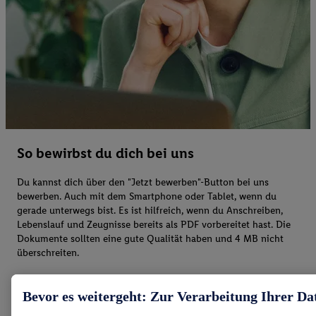
So bewirbst du dich bei uns
Du kannst dich über den "Jetzt bewerben"-Button bei uns
bewerben. Auch mit dem Smartphone oder Tablet, wenn du
gerade unterwegs bist. Es ist hilfreich, wenn du Anschreiben,
Lebenslauf und Zeugnisse bereits als PDF vorbereitet hast. Die
Dokumente sollten eine gute Qualität haben und 4 MB nicht
überschreiten.
Bevor es weitergeht: Zur Verarbeitung Ihrer Da