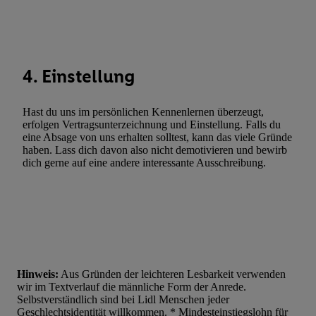
Werbung. Speichern von oder Zugriff auf Informationen auf ei
Entwicklung und Verbesserung der Angebote. Analyse von Zie
Statistiken oder Kombinationen von Daten aus verschiedenen Q
Verwendung reduzierter Daten zur Auswahl von Werbeanzeige
4. Einstellung
Werbeleistung. Verwendung von Profilen zur Auswahl personali
Werbung.
Hast du uns im persönlichen Kennenlernen überzeugt,
Liste der Partner (Lieferanten)
erfolgen Vertragsunterzeichnung und Einstellung. Falls du
eine Absage von uns erhalten solltest, kann das viele Gründe
haben. Lass dich davon also nicht demotivieren und bewirb
dich gerne auf eine andere interessante Ausschreibung.
Hinweis:
Aus Gründen der leichteren Lesbarkeit verwenden
wir im Textverlauf die männliche Form der Anrede.
Selbstverständlich sind bei Lidl Menschen jeder
Geschlechtsidentität willkommen. * Mindesteinstiegslohn für