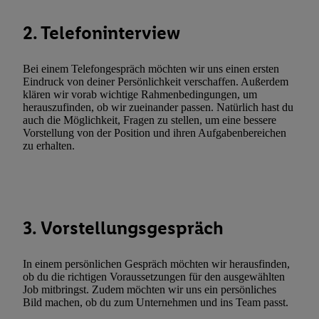
Durch einen Klick auf „Ablehnen“ können Sie nur den Einsatz n
2. Telefoninterview
Techniken zulassen. Durch einen Klick auf „Zustimmen“ stimmen 
Verarbeitungen zu sämtlichen vorgenannten Zwecken unter Einbi
genannten Partner zu. Weitere Informationen, auch zur Speicherd
Bei einem Telefongespräch möchten wir uns einen ersten
Eindruck von deiner Persönlichkeit verschaffen. Außerdem
und zu Ihrem Recht, Ihre Einwilligung jederzeit mit Wirkung für 
klären wir vorab wichtige Rahmenbedingungen, um
widerrufen, finden Sie in unseren
Datenschutzbestimmungen
.
Die
herauszufinden, ob wir zueinander passen. Natürlich hast du
Sie hier.
Unter „Anpassen“ können Sie einzelne Verwendungszwe
auch die Möglichkeit, Fragen zu stellen, um eine bessere
Vorstellung von der Position und ihren Aufgabenbereichen
zulassen; das gilt auch für die nachfolgend schlagwortartig bena
zu erhalten.
Funktionen im Rahmen des Einsatzes des IAB TCF für Werbung
Erfolgsmessung:
Gewährleistung der Sicherheit, Verhinderung und Aufdeckung v
Fehlerbehebung, Bereitstellung und Anzeige von Werbung und In
Abgleichung und Kombination von Daten aus unterschiedlichen 
3. Vorstellungsgespräch
Verknüpfung verschiedener Endgeräte, Identifikation von Geräte
automatisch übermittelter Informationen, Messung des Erfolgs vo
In einem persönlichen Gespräch möchten wir herausfinden,
Werbekampagnen durch TTD und Nutzung der Telekommunikatio
ob du die richtigen Voraussetzungen für den ausgewählten
Job mitbringst. Zudem möchten wir uns ein persönliches
Utiq-Technologie für digitales Marketing, sowie:
Bild machen, ob du zum Unternehmen und ins Team passt.
Verwendung genauer Standortdaten. Erstellung von Profilen für 