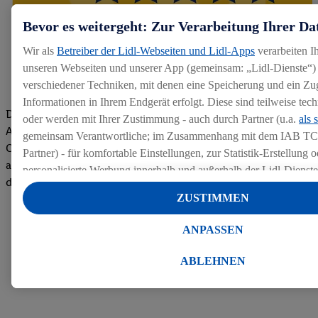
Bevor es weitergeht: Zur Verarbeitung Ihrer Da
Wir als
Betreiber der Lidl-Webseiten und Lidl-Apps
verarbeiten I
unseren Webseiten und unserer App (gemeinsam: „Lidl-Dienste“) 
verschiedener Techniken, mit denen eine Speicherung und ein Zug
Informationen in Ihrem Endgerät erfolgt. Diese sind teilweise te
Die Bewertungen von aktuellen und ehemaligen Mitarbeitern,
oder werden mit Ihrer Zustimmung - auch durch Partner (u.a.
als 
Azubis und externen Bewerbern haben uns zu einer Top
gemeinsam Verantwortliche; im Zusammenhang mit dem IAB TC
Company gemacht. Wir freuen uns über unseren guten Score
Partner) - für komfortable Einstellungen, zur Statistik-Erstellung o
auf dem Arbeitgeber-Bewertungsportal kununu.Hier geht's zu
personalisierte Werbung innerhalb und außerhalb der Lidl-Dienst
den Bewertungen
Datenverarbeitungen für personalisierte Werbung werden durchge
ZUSTIMMEN
Werbung auszusteuern und um Dritten die Ausspielung von Werb
Lidl-Dienste über die Ihnen und Ihren Haushaltsangehörigen zug
ANPASSEN
Endgeräte zu ermöglichen. Sofern Sie Teilnehmer des Lidl Plus-
werden für diese Zwecke auch Daten aus Ihrem Filial-Kaufverhalte
ABLEHNEN
Zudem werden einem der o.g. Partner Daten über Ihr Kaufverhalte
Diensten zur Verfügung gestellt, damit dieser als
eigenständig Ver
Erfolg von Werbekampagnen seiner Auftraggeber messen kann.