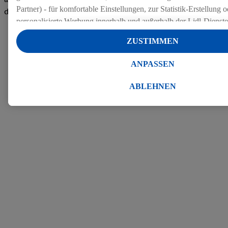
Partner) - für komfortable Einstellungen, zur Statistik-Erstellung o
den Bewertungen
personalisierte Werbung innerhalb und außerhalb der Lidl-Dienst
Datenverarbeitungen für personalisierte Werbung werden durchge
ZUSTIMMEN
Werbung auszusteuern und um Dritten die Ausspielung von Werb
Lidl-Dienste über die Ihnen und Ihren Haushaltsangehörigen zug
ANPASSEN
Endgeräte zu ermöglichen. Sofern Sie Teilnehmer des Lidl Plus-
werden für diese Zwecke auch Daten aus Ihrem Filial-Kaufverhalte
ABLEHNEN
Zudem werden einem der o.g. Partner Daten über Ihr Kaufverhalte
Diensten zur Verfügung gestellt, damit dieser als
eigenständig Ver
Erfolg von Werbekampagnen seiner Auftraggeber messen kann.
Die Erstellung personalisierter Werbung basiert auf der Generier
Daten von anderen Diensten angereicherten Profilen. Dies umfasst
Zusammenführung von Daten (z.B. über Ihre Nutzung der Lidl-Di
Kaufverhalten in den Lidl-Diensten, Informationen aus Ihrem Ku
Alter oder Geschlecht - sowie Ihre genauen Standortdaten) auch 
Endgeräte und Lidl-Dienste hinweg einschließlich dem Speichern
dem Zugriff auf Informationen auf Ihren Endgeräten zur Erstellu
Zielgruppen (sogenannten Segmenten). Im Zusammenhang mit d