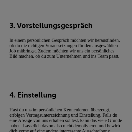
Funktionen im Rahmen des Einsatzes des IAB TCF für Werbung
Erfolgsmessung:
Gewährleistung der Sicherheit, Verhinderung und Aufdeckung v
3. Vorstellungsgespräch
Fehlerbehebung, Bereitstellung und Anzeige von Werbung und In
Abgleichung und Kombination von Daten aus unterschiedlichen 
In einem persönlichen Gespräch möchten wir herausfinden,
Verknüpfung verschiedener Endgeräte, Identifikation von Geräte
ob du die richtigen Voraussetzungen für den ausgewählten
automatisch übermittelter Informationen, Messung des Erfolgs vo
Job mitbringst. Zudem möchten wir uns ein persönliches
Werbekampagnen durch TTD und Nutzung der Telekommunikatio
Bild machen, ob du zum Unternehmen und ins Team passt.
Utiq-Technologie für digitales Marketing, sowie:
Verwendung genauer Standortdaten. Erstellung von Profilen für 
Werbung. Speichern von oder Zugriff auf Informationen auf ei
Entwicklung und Verbesserung der Angebote. Analyse von Zie
4. Einstellung
Statistiken oder Kombinationen von Daten aus verschiedenen Q
Verwendung reduzierter Daten zur Auswahl von Werbeanzeige
Werbeleistung. Verwendung von Profilen zur Auswahl personali
Hast du uns im persönlichen Kennenlernen überzeugt,
Werbung.
erfolgen Vertragsunterzeichnung und Einstellung. Falls du
eine Absage von uns erhalten solltest, kann das viele Gründe
Liste der Partner (Lieferanten)
haben. Lass dich davon also nicht demotivieren und bewirb
dich gerne auf eine andere interessante Ausschreibung.