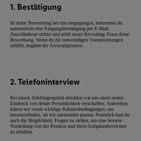
Kennung verwenden, um Sie wiederzuerkennen und Erkenntnisse
1. Bestätigung
Nutzungsverhalten in den Lidl-Diensten zu erfassen. Insbesonder
mittels dieser Technologie auch auf Diensten wiedererkannt werd
Ist deine Bewerbung bei uns eingegangen, bekommst du
Dritten betrieben werden, damit wir Ihnen dort personalisierte W
automatisch eine Eingangsbestätigung per E-Mail.
können. Sie können Ihre Einwilligung speziell zur Nutzung der U
Anschließend sichtet und prüft unser Recruiting-Team deine
Bewerbung. Wenn du die notwendigen Voraussetzungen
zusätzlich zur weiter unten erläuterten Möglichkeit, Ihre Einwilli
erfüllst, beginnt der Auswahlprozess.
widerrufen - jederzeit auch über
das Datenschutzportal von Utiq
(„consenthub“)
oder über „Anpassen“/„Nutzung der Telekommunik
Utiq-Technologie für digitales Marketing“ am unteren Ende diese
(nur für die Lidl-Dienste) widerrufen. Weitere Informationen finde
den
Datenschutzbestimmungen von Utiq
.
2. Telefoninterview
Durch einen Klick auf „Ablehnen“ können Sie nur den Einsatz n
Techniken zulassen. Durch einen Klick auf „Zustimmen“ stimmen 
Bei einem Telefongespräch möchten wir uns einen ersten
Verarbeitungen zu sämtlichen vorgenannten Zwecken unter Einbi
Eindruck von deiner Persönlichkeit verschaffen. Außerdem
genannten Partner zu. Weitere Informationen, auch zur Speicherd
klären wir vorab wichtige Rahmenbedingungen, um
herauszufinden, ob wir zueinander passen. Natürlich hast du
und zu Ihrem Recht, Ihre Einwilligung jederzeit mit Wirkung für 
auch die Möglichkeit, Fragen zu stellen, um eine bessere
widerrufen, finden Sie in unseren
Datenschutzbestimmungen
.
Die
Vorstellung von der Position und ihren Aufgabenbereichen
Sie hier.
Unter „Anpassen“ können Sie einzelne Verwendungszwe
zu erhalten.
zulassen; das gilt auch für die nachfolgend schlagwortartig bena