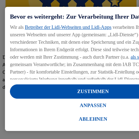
Bevor es weitergeht: Zur Verarbeitung Ihrer Da
Wir als
Betreiber der Lidl-Webseiten und Lidl-Apps
verarbeiten I
unseren Webseiten und unserer App (gemeinsam: „Lidl-Dienste“) 
verschiedener Techniken, mit denen eine Speicherung und ein Zug
Informationen in Ihrem Endgerät erfolgt. Diese sind teilweise te
Die Bewertungen von aktuellen und ehemaligen Mitarbeitern,
oder werden mit Ihrer Zustimmung - auch durch Partner (u.a.
als 
Azubis und externen Bewerbern haben uns zu einer Top
gemeinsam Verantwortliche; im Zusammenhang mit dem IAB TC
Company gemacht. Wir freuen uns über unseren guten Score
Partner) - für komfortable Einstellungen, zur Statistik-Erstellung o
auf dem Arbeitgeber-Bewertungsportal kununu.Hier geht's zu
personalisierte Werbung innerhalb und außerhalb der Lidl-Dienst
den Bewertungen
Datenverarbeitungen für personalisierte Werbung werden durchge
ZUSTIMMEN
Werbung auszusteuern und um Dritten die Ausspielung von Werb
Lidl-Dienste über die Ihnen und Ihren Haushaltsangehörigen zug
ANPASSEN
Endgeräte zu ermöglichen. Sofern Sie Teilnehmer des Lidl Plus-
werden für diese Zwecke auch Daten aus Ihrem Filial-Kaufverhalte
ABLEHNEN
Zudem werden einem der o.g. Partner Daten über Ihr Kaufverhalte
Diensten zur Verfügung gestellt, damit dieser als
eigenständig Ver
Erfolg von Werbekampagnen seiner Auftraggeber messen kann.