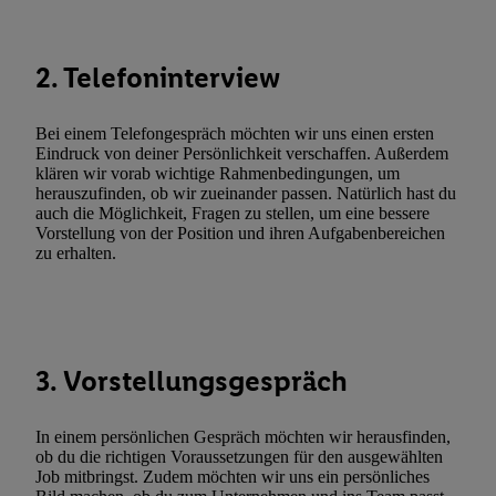
den
Datenschutzbestimmungen von Utiq
.
Durch einen Klick auf „Ablehnen“ können Sie nur den Einsatz n
2. Telefoninterview
Techniken zulassen. Durch einen Klick auf „Zustimmen“ stimmen 
Verarbeitungen zu sämtlichen vorgenannten Zwecken unter Einbi
genannten Partner zu. Weitere Informationen, auch zur Speicherd
Bei einem Telefongespräch möchten wir uns einen ersten
und zu Ihrem Recht, Ihre Einwilligung jederzeit mit Wirkung für 
Eindruck von deiner Persönlichkeit verschaffen. Außerdem
klären wir vorab wichtige Rahmenbedingungen, um
widerrufen, finden Sie in unseren
Datenschutzbestimmungen
.
Die
herauszufinden, ob wir zueinander passen. Natürlich hast du
Sie hier.
Unter „Anpassen“ können Sie einzelne Verwendungszwe
auch die Möglichkeit, Fragen zu stellen, um eine bessere
zulassen; das gilt auch für die nachfolgend schlagwortartig bena
Vorstellung von der Position und ihren Aufgabenbereichen
zu erhalten.
Funktionen im Rahmen des Einsatzes des IAB TCF für Werbung
Erfolgsmessung:
Gewährleistung der Sicherheit, Verhinderung und Aufdeckung v
Fehlerbehebung, Bereitstellung und Anzeige von Werbung und In
Abgleichung und Kombination von Daten aus unterschiedlichen 
3. Vorstellungsgespräch
Verknüpfung verschiedener Endgeräte, Identifikation von Geräte
automatisch übermittelter Informationen, Messung des Erfolgs vo
In einem persönlichen Gespräch möchten wir herausfinden,
Werbekampagnen durch TTD und Nutzung der Telekommunikatio
ob du die richtigen Voraussetzungen für den ausgewählten
Utiq-Technologie für digitales Marketing, sowie:
Job mitbringst. Zudem möchten wir uns ein persönliches