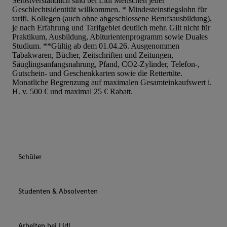
Selbstverständlich sind bei Lidl Menschen jeder
Geschlechtsidentität willkommen. * Mindesteinstiegslohn für
tarifl. Kollegen (auch ohne abgeschlossene Berufsausbildung),
je nach Erfahrung und Tarifgebiet deutlich mehr. Gilt nicht für
Praktikum, Ausbildung, Abiturientenprogramm sowie Duales
Studium. **Gültig ab dem 01.04.26. Ausgenommen
Tabakwaren, Bücher, Zeitschriften und Zeitungen,
Säuglingsanfangsnahrung, Pfand, CO2-Zylinder, Telefon-,
Gutschein- und Geschenkkarten sowie die Rettertüte.
Monatliche Begrenzung auf maximalen Gesamteinkaufswert i.
H. v. 500 € und maximal 25 € Rabatt.
Schüler
Studenten & Absolventen
Arbeiten bei Lidl