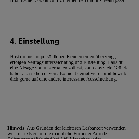
Bild machen, ob du zum Unternehmen und ins Team passt.
Verwendung genauer Standortdaten. Erstellung von Profilen für 
Werbung. Speichern von oder Zugriff auf Informationen auf ei
Entwicklung und Verbesserung der Angebote. Analyse von Zie
Statistiken oder Kombinationen von Daten aus verschiedenen Q
Verwendung reduzierter Daten zur Auswahl von Werbeanzeige
4. Einstellung
Werbeleistung. Verwendung von Profilen zur Auswahl personali
Werbung.
Hast du uns im persönlichen Kennenlernen überzeugt,
Liste der Partner (Lieferanten)
erfolgen Vertragsunterzeichnung und Einstellung. Falls du
eine Absage von uns erhalten solltest, kann das viele Gründe
haben. Lass dich davon also nicht demotivieren und bewirb
dich gerne auf eine andere interessante Ausschreibung.
Hinweis:
Aus Gründen der leichteren Lesbarkeit verwenden
wir im Textverlauf die männliche Form der Anrede.