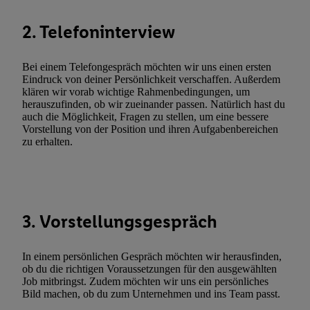
Durch einen Klick auf „Ablehnen“ können Sie nur den Einsatz n
2. Telefoninterview
Techniken zulassen. Durch einen Klick auf „Zustimmen“ stimmen 
Verarbeitungen zu sämtlichen vorgenannten Zwecken unter Einbi
genannten Partner zu. Weitere Informationen, auch zur Speicherd
Bei einem Telefongespräch möchten wir uns einen ersten
Eindruck von deiner Persönlichkeit verschaffen. Außerdem
und zu Ihrem Recht, Ihre Einwilligung jederzeit mit Wirkung für 
klären wir vorab wichtige Rahmenbedingungen, um
widerrufen, finden Sie in unseren
Datenschutzbestimmungen
.
Die
herauszufinden, ob wir zueinander passen. Natürlich hast du
Sie hier.
Unter „Anpassen“ können Sie einzelne Verwendungszwe
auch die Möglichkeit, Fragen zu stellen, um eine bessere
Vorstellung von der Position und ihren Aufgabenbereichen
zulassen; das gilt auch für die nachfolgend schlagwortartig bena
zu erhalten.
Funktionen im Rahmen des Einsatzes des IAB TCF für Werbung
Erfolgsmessung:
Gewährleistung der Sicherheit, Verhinderung und Aufdeckung v
Fehlerbehebung, Bereitstellung und Anzeige von Werbung und In
Abgleichung und Kombination von Daten aus unterschiedlichen 
3. Vorstellungsgespräch
Verknüpfung verschiedener Endgeräte, Identifikation von Geräte
automatisch übermittelter Informationen, Messung des Erfolgs vo
In einem persönlichen Gespräch möchten wir herausfinden,
Werbekampagnen durch TTD und Nutzung der Telekommunikatio
ob du die richtigen Voraussetzungen für den ausgewählten
Job mitbringst. Zudem möchten wir uns ein persönliches
Utiq-Technologie für digitales Marketing, sowie:
Bild machen, ob du zum Unternehmen und ins Team passt.
Verwendung genauer Standortdaten. Erstellung von Profilen für 