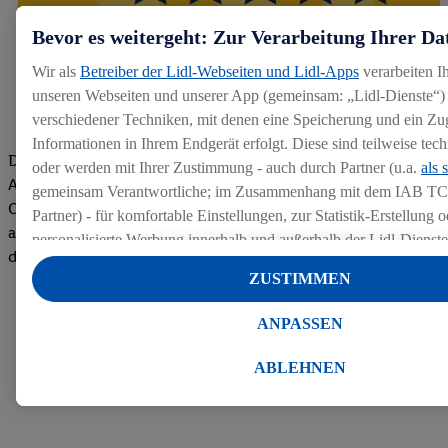
Bevor es weitergeht: Zur Verarbeitung Ihrer Da
Wir als
Betreiber der Lidl-Webseiten und Lidl-Apps
verarbeiten I
unseren Webseiten und unserer App (gemeinsam: „Lidl-Dienste“) 
verschiedener Techniken, mit denen eine Speicherung und ein Zug
Informationen in Ihrem Endgerät erfolgt. Diese sind teilweise te
Die Bewertungen von aktuellen und ehemaligen Mitarbeitern,
oder werden mit Ihrer Zustimmung - auch durch Partner (u.a.
als 
Azubis und externen Bewerbern haben uns zu einer Top
gemeinsam Verantwortliche; im Zusammenhang mit dem IAB TC
Company gemacht. Wir freuen uns über unseren guten Score
Partner) - für komfortable Einstellungen, zur Statistik-Erstellung o
auf dem Arbeitgeber-Bewertungsportal kununu.Hier geht's zu
personalisierte Werbung innerhalb und außerhalb der Lidl-Dienst
den Bewertungen
Datenverarbeitungen für personalisierte Werbung werden durchge
ZUSTIMMEN
Werbung auszusteuern und um Dritten die Ausspielung von Werb
Lidl-Dienste über die Ihnen und Ihren Haushaltsangehörigen zug
ANPASSEN
Endgeräte zu ermöglichen. Sofern Sie Teilnehmer des Lidl Plus-
werden für diese Zwecke auch Daten aus Ihrem Filial-Kaufverhalte
ABLEHNEN
Zudem werden einem der o.g. Partner Daten über Ihr Kaufverhalte
Diensten zur Verfügung gestellt, damit dieser als
eigenständig Ver
Erfolg von Werbekampagnen seiner Auftraggeber messen kann.