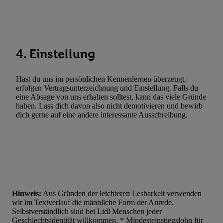
Werbung. Speichern von oder Zugriff auf Informationen auf ei
Entwicklung und Verbesserung der Angebote. Analyse von Zie
Statistiken oder Kombinationen von Daten aus verschiedenen Q
Verwendung reduzierter Daten zur Auswahl von Werbeanzeige
4. Einstellung
Werbeleistung. Verwendung von Profilen zur Auswahl personali
Werbung.
Hast du uns im persönlichen Kennenlernen überzeugt,
Liste der Partner (Lieferanten)
erfolgen Vertragsunterzeichnung und Einstellung. Falls du
eine Absage von uns erhalten solltest, kann das viele Gründe
haben. Lass dich davon also nicht demotivieren und bewirb
dich gerne auf eine andere interessante Ausschreibung.
Hinweis:
Aus Gründen der leichteren Lesbarkeit verwenden
wir im Textverlauf die männliche Form der Anrede.
Selbstverständlich sind bei Lidl Menschen jeder
Geschlechtsidentität willkommen. * Mindesteinstiegslohn für