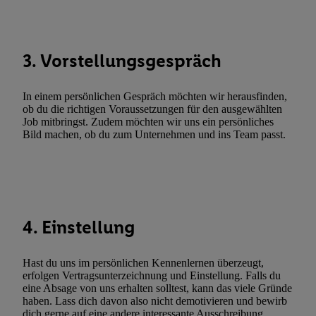
Sie hier.
Unter „Anpassen“ können Sie einzelne Verwendungszwe
zulassen; das gilt auch für die nachfolgend schlagwortartig bena
Funktionen im Rahmen des Einsatzes des IAB TCF für Werbung
3. Vorstellungsgespräch
Erfolgsmessung:
Gewährleistung der Sicherheit, Verhinderung und Aufdeckung v
Fehlerbehebung, Bereitstellung und Anzeige von Werbung und In
In einem persönlichen Gespräch möchten wir herausfinden,
Abgleichung und Kombination von Daten aus unterschiedlichen 
ob du die richtigen Voraussetzungen für den ausgewählten
Job mitbringst. Zudem möchten wir uns ein persönliches
Verknüpfung verschiedener Endgeräte, Identifikation von Geräte
Bild machen, ob du zum Unternehmen und ins Team passt.
automatisch übermittelter Informationen, Messung des Erfolgs vo
Werbekampagnen durch TTD und Nutzung der Telekommunikatio
Utiq-Technologie für digitales Marketing, sowie:
Verwendung genauer Standortdaten. Erstellung von Profilen für 
Werbung. Speichern von oder Zugriff auf Informationen auf ei
4. Einstellung
Entwicklung und Verbesserung der Angebote. Analyse von Zie
Statistiken oder Kombinationen von Daten aus verschiedenen Q
Hast du uns im persönlichen Kennenlernen überzeugt,
Verwendung reduzierter Daten zur Auswahl von Werbeanzeige
erfolgen Vertragsunterzeichnung und Einstellung. Falls du
Werbeleistung. Verwendung von Profilen zur Auswahl personali
eine Absage von uns erhalten solltest, kann das viele Gründe
haben. Lass dich davon also nicht demotivieren und bewirb
Werbung.
dich gerne auf eine andere interessante Ausschreibung.