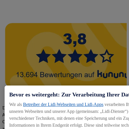
Bevor es weitergeht: Zur Verarbeitung Ihrer Da
Wir als
Betreiber der Lidl-Webseiten und Lidl-Apps
verarbeiten I
Die Bewertungen von aktuellen und ehemaligen Mitarbeitern,
unseren Webseiten und unserer App (gemeinsam: „Lidl-Dienste“) 
Azubis und externen Bewerbern haben uns zu einer Top
verschiedener Techniken, mit denen eine Speicherung und ein Zug
Company gemacht. Wir freuen uns über unseren guten Score
Informationen in Ihrem Endgerät erfolgt. Diese sind teilweise te
auf dem Arbeitgeber-Bewertungsportal kununu.Hier geht's zu