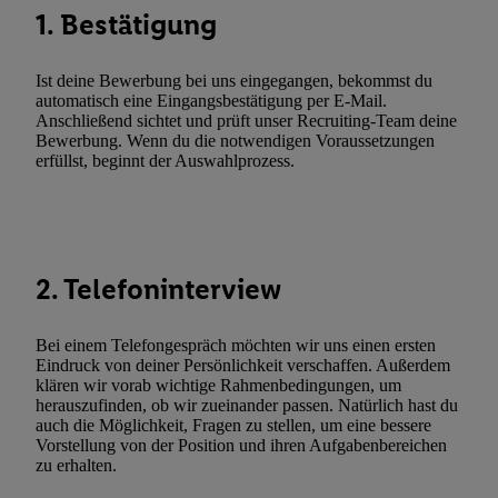
Netzbetreiber weiter, der anhand der IP-Adresse und einer Kund
1. Bestätigung
wie z.B. Ihrer Mobilfunknummer, eine Kennung für Utiq erstellt.
Kennung verwenden, um Sie wiederzuerkennen und Erkenntnisse
Ist deine Bewerbung bei uns eingegangen, bekommst du
Nutzungsverhalten in den Lidl-Diensten zu erfassen. Insbesonder
automatisch eine Eingangsbestätigung per E-Mail.
mittels dieser Technologie auch auf Diensten wiedererkannt werd
Anschließend sichtet und prüft unser Recruiting-Team deine
Dritten betrieben werden, damit wir Ihnen dort personalisierte W
Bewerbung. Wenn du die notwendigen Voraussetzungen
erfüllst, beginnt der Auswahlprozess.
können. Sie können Ihre Einwilligung speziell zur Nutzung der U
zusätzlich zur weiter unten erläuterten Möglichkeit, Ihre Einwilli
widerrufen - jederzeit auch über
das Datenschutzportal von Utiq
(„consenthub“)
oder über „Anpassen“/„Nutzung der Telekommunik
Utiq-Technologie für digitales Marketing“ am unteren Ende diese
2. Telefoninterview
(nur für die Lidl-Dienste) widerrufen. Weitere Informationen finde
den
Datenschutzbestimmungen von Utiq
.
Bei einem Telefongespräch möchten wir uns einen ersten
Durch einen Klick auf „Ablehnen“ können Sie nur den Einsatz n
Eindruck von deiner Persönlichkeit verschaffen. Außerdem
Techniken zulassen. Durch einen Klick auf „Zustimmen“ stimmen 
klären wir vorab wichtige Rahmenbedingungen, um
Verarbeitungen zu sämtlichen vorgenannten Zwecken unter Einbi
herauszufinden, ob wir zueinander passen. Natürlich hast du
auch die Möglichkeit, Fragen zu stellen, um eine bessere
genannten Partner zu. Weitere Informationen, auch zur Speicherd
Vorstellung von der Position und ihren Aufgabenbereichen
und zu Ihrem Recht, Ihre Einwilligung jederzeit mit Wirkung für 
zu erhalten.
widerrufen, finden Sie in unseren
Datenschutzbestimmungen
.
Die