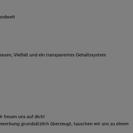
n genannten Partner
 verarbeitet.
landweit
er
, die Utiq-
b die Technologie für
er, der anhand der IP-
Utiq erstellt. Wir
ungsverhalten in den
trauen, Vielfalt und ein transparentes Gehaltssystem
sten wiedererkannt
pielen können. Sie
ten erläuterten
rtal von Utiq
logie für digitales
re Informationen
sen. Durch einen
en unter Einbindung
r freuen uns auf dich!
nd zu Ihrem Recht,
Bewerbung grundsätzlich überzeugt, tauschen wir uns zu einem