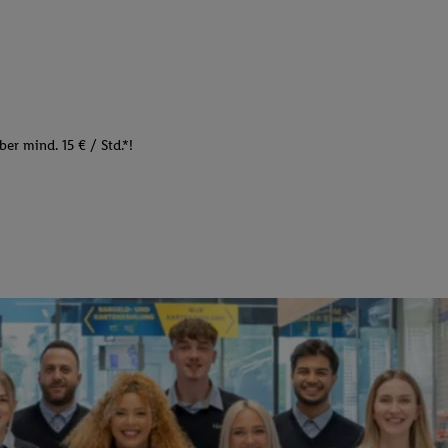
er mind. 15 € / Std.*!