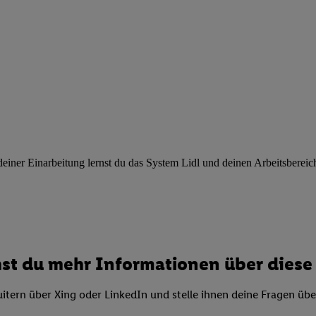
ngen
.
Die Impressen finden Sie hier.
Unter „Anpassen“ können Sie einz
r Partner zulassen; das gilt auch für die nachfolgend schlagwortart
hmen des Einsatzes des IAB TCF für Werbung und Erfolgsmessung:
cherheit, Verhinderung und Aufdeckung von Betrug und Fehlerbehebun
nd Inhalten, Abgleichung und Kombination von Daten aus unterschie
ner Endgeräte, Identifikation von Geräten anhand automatisch übermit
von Werbekampagnen durch TTD und Nutzung der Telekommunikations
les Marketing, sowie:
 Standortdaten. Erstellung von Profilen für personalisierte Werbung.
nformationen auf einem Endgerät. Entwicklung und Verbesserung der A
ner Einarbeitung lernst du das System Lidl und deinen Arbeitsbereich k
urch Statistiken oder Kombinationen von Daten aus verschiedenen Qu
 zur Auswahl von Werbeanzeigen. Messung der Werbeleistung. Verwend
alisierter Werbung.
er (Lieferanten)
st du mehr Informationen über diese 
itern über Xing oder LinkedIn und stelle ihnen deine Fragen üb