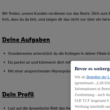
Wir finden, unsere Kunden verdienen nur das Beste. Dich zum B
froh, dass du da bist, und zeigen dir das nicht nur über ein fai
Deine Aufgaben
Stundenweise unterstützt du die Kollegen in deiner Filiale
Du packst an und kümmerst dich mit vollem Einsatz um das
Bevor es weiterg
Mit einer ansprechenden Warenpräsentation sorgst du für ei
Wir als
Betreiber der 
(gemeinsam: „Lidl-Dien
Informationen in Ihrem
Dein Profil
Zustimmung - auch dur
IAB TCF insgesamt
6
Werbung innerhalb und
Lust auf die dynamische Welt des Handels, gerne auch als Q