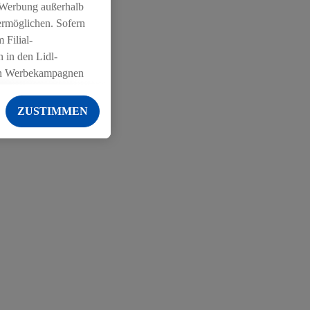
 Werbung außerhalb
ermöglichen. Sofern
 Filial-
 in den Lidl-
on Werbekampagnen
 anderen Diensten
ZUSTIMMEN
ng der Lidl-Dienste,
er Geschlecht -
g einschließlich dem
von Zielgruppen
erarbeitungen auch
on Angeboten sowie
ich in Ihr
ail-Adresse von uns
 um daraus eine
 sogleich
zu erkennen und