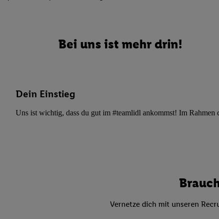
Datenschutzbestimmu
Verwendungszwecke ode
und Funktionen im Ra
Gewährleistung der Si
Bei uns ist mehr drin!
Anzeige von Werbung u
Verknüpfung verschiede
Messung des Erfolgs 
Technologie für digita
Dein Einstieg
Verwendung genauer
oder Zugriff auf I
Uns ist wichtig, dass du gut im #teamlidl ankommst! Im Rahmen dei
von Zielgruppen d
reduzierter Daten
zur Auswahl person
Liste der Partn
Brauch
Vernetze dich mit unseren Recru