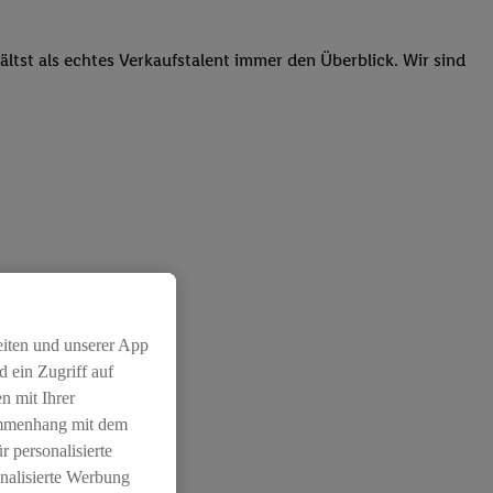
tst als echtes Verkaufstalent immer den Überblick. Wir sind
 unsere Kunden
eiten und unserer App
 ein Zugriff auf
n mit Ihrer
ammenhang mit dem
r personalisierte
nalisierte Werbung