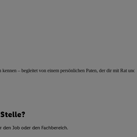
elne
ig benannten Zwecke
g, Bereitstellung und
dlichen Quellen,
telter Informationen,
-basierten Utiq-
 Speichern von
ngebote. Analyse
ennen – begleitet von einem persönlichen Paten, der dir mit Rat und Ta
ellen. Verwendung
ung von Profilen
Stelle?
er den Job oder den Fachbereich.