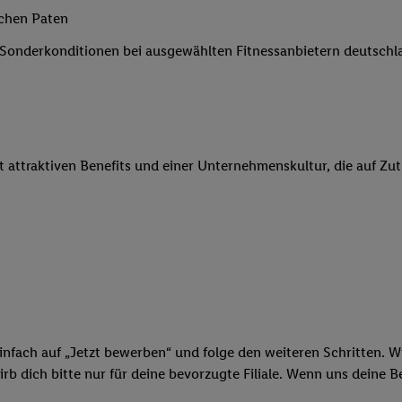
 Werbung auszuspielen. Hierzu wird von uns und einem der anderen obe
ichen Paten
shwert umgewandelte E-Mail-Adresse in gemeinsamer Verantwortlichkeit
e Sonderkonditionen bei ausgewählten Fitnessanbietern deutsch
ns, der Utiq SA/NV („Utiq“) und Ihrem
Telekommunikationsnetzbetreib
l-Diensten einzusetzen. Utiq prüft zunächst anhand Ihrer IP-Adresse, o
 das der Fall ist, gibt Utiq Ihre IP-Adresse an Ihren Netzbetreiber weit
denkonto-Referenz, wie z.B. Ihrer Mobilfunknummer, eine Kennung für 
verwenden, um Sie wiederzuerkennen und Erkenntnisse über Ihr Nutz
it attraktiven Benefits und einer Unternehmenskultur, die auf Zu
sen. Insbesondere können Sie mittels dieser Technologie auch auf Dien
n betrieben werden, damit wir Ihnen dort personalisierte Werbung auss
ng speziell zur Nutzung der Utiq-Technologie - zusätzlich zur weiter un
illigung generell zu widerrufen - jederzeit auch über
das Datenschutzpo
er „Anpassen“/„Nutzung der Telekommunikations-basierten Utiq-Techno
Ende dieser Einwilligung (nur für die Lidl-Dienste) widerrufen. Weite
nschutzbestimmungen von Utiq
.
 „Ablehnen“ können Sie nur den Einsatz notwendiger Techniken zulas
 stimmen Sie allen Verarbeitungen zu sämtlichen vorgenannten Zweck
infach auf „Jetzt bewerben“ und folge den weiteren Schritten. Wi
artner zu. Weitere Informationen, auch zur Speicherdauer der Daten u
b dich bitte nur für deine bevorzugte Filiale. Wenn uns deine 
rzeit mit Wirkung für die Zukunft zu widerrufen, finden Sie in unseren