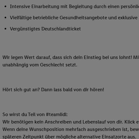
Ihnen personalisierte
Intensive Einarbeitung mit Begleitung durch einen persönl
auch Ihre in einen Ha
Vielfältige betriebliche Gesundheitsangebote und exklusiv
Zudem erlauben Sie u
Technologie in den Lid
Vergünstigtes Deutschlandticket
Sie verfügbar ist. Wenn
Adresse und einer Kun
werden diese Kennung 
Wir legen Wert darauf, dass sich dein Einstieg bei uns lohnt! M
Lidl-Diensten zu erfas
unabhängig vom Geschlecht setzt.
werden, die von Dritte
können Ihre Einwilligu
Möglichkeit, Ihre Einw
(„consenthub“)
oder üb
Hört sich gut an? Dann lass bald von dir hören!
Marketing“ am unteren 
finden Sie in den
Date
Durch einen Klick auf
So wirst du Teil von #teamlidl:
Klick auf „Zustimmen“
Wir benötigen kein Anschreiben und Lebenslauf von dir. Klick e
sämtlicher genannten P
Wenn deine Wunschposition mehrfach ausgeschrieben ist, bewir
Ihre Einwilligung jede
späteren Zeitpunkt über mögliche alternative Einsatzorte aus.