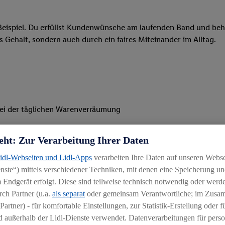
eispiel. Du erfüllst Kundenwünsche am laufenden Band und behäl
res Gehalt, sondern auch durch ein faires Miteinander im Alltag.
 bei der täglichen Warenverräumung
 Befüllen unserer Regale und Theken
eht: Zur Verarbeitung Ihrer Daten
n gepflegtes Filialbild und ein gelungenes Einkaufserlebnis für
Lidl-Webseiten und Lidl-Apps
verarbeiten Ihre Daten auf unseren Webs
ste“) mittels verschiedener Techniken, mit denen eine Speicherung und
 Endgerät erfolgt. Diese sind teilweise technisch notwendig oder werde
ch Partner (u.a.
als separat
oder gemeinsam Verantwortliche; im Zus
Partner) - für komfortable Einstellungen, zur Statistik-Erstellung oder fü
 außerhalb der Lidl-Dienste verwendet. Datenverarbeitungen für perso
uereinsteiger