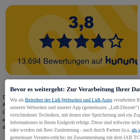
Bevor es weitergeht: Zur Verarbeitung Ihrer Da
Die Bewertungen von aktuellen und ehemaligen Mitarbeitern,
Wir als
Betreiber der Lidl-Webseiten und Lidl-Apps
verarbeiten I
Azubis und externen Bewerbern haben uns zu einer Top
unseren Webseiten und unserer App (gemeinsam: „Lidl-Dienste“) 
Company gemacht. Wir freuen uns über unseren guten Score
verschiedener Techniken, mit denen eine Speicherung und ein Zug
auf dem Arbeitgeber-Bewertungsportal kununu.Hier geht's zu
Informationen in Ihrem Endgerät erfolgt. Diese sind teilweise te
den Bewertungen
oder werden mit Ihrer Zustimmung - auch durch Partner (u.a.
als 
gemeinsam Verantwortliche; im Zusammenhang mit dem IAB TC