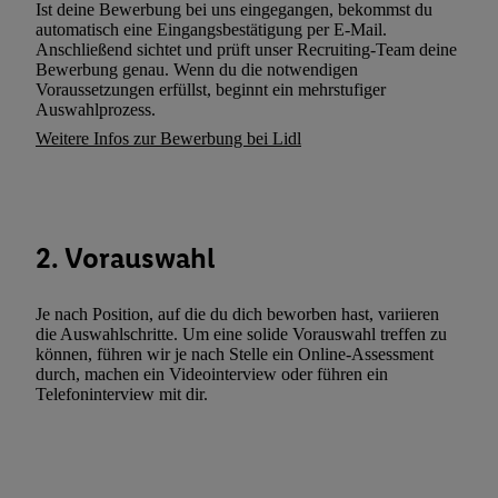
Kennung verwenden, um Sie wiederzuerkennen und Erkenntnisse
Ist deine Bewerbung bei uns eingegangen, bekommst du
automatisch eine Eingangsbestätigung per E-Mail.
Nutzungsverhalten in den Lidl-Diensten zu erfassen. Insbesonder
Anschließend sichtet und prüft unser Recruiting-Team deine
mittels dieser Technologie auch auf Diensten wiedererkannt werd
Bewerbung genau. Wenn du die notwendigen
Dritten betrieben werden, damit wir Ihnen dort personalisierte W
Voraussetzungen erfüllst, beginnt ein mehrstufiger
Auswahlprozess.
können. Sie können Ihre Einwilligung speziell zur Nutzung der U
Weitere Infos zur Bewerbung bei Lidl
zusätzlich zur weiter unten erläuterten Möglichkeit, Ihre Einwilli
widerrufen - jederzeit auch über
das Datenschutzportal von Utiq
(„consenthub“)
oder über „Anpassen“/„Nutzung der Telekommunik
Utiq-Technologie für digitales Marketing“ am unteren Ende diese
(nur für die Lidl-Dienste) widerrufen. Weitere Informationen finde
2. Vorauswahl
den
Datenschutzbestimmungen von Utiq
.
Durch einen Klick auf „Ablehnen“ können Sie nur den Einsatz n
Je nach Position, auf die du dich beworben hast, variieren
Techniken zulassen. Durch einen Klick auf „Zustimmen“ stimmen 
die Auswahlschritte. Um eine solide Vorauswahl treffen zu
können, führen wir je nach Stelle ein Online-Assessment
Verarbeitungen zu sämtlichen vorgenannten Zwecken unter Einbi
durch, machen ein Videointerview oder führen ein
genannten Partner zu. Weitere Informationen, auch zur Speicherd
Telefoninterview mit dir.
und zu Ihrem Recht, Ihre Einwilligung jederzeit mit Wirkung für 
widerrufen, finden Sie in unseren
Datenschutzbestimmungen
.
Die
Sie hier.
Unter „Anpassen“ können Sie einzelne Verwendungszwe
zulassen; das gilt auch für die nachfolgend schlagwortartig bena