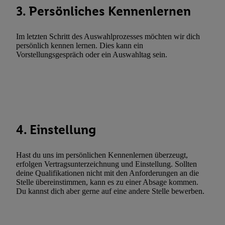
3. Persönliches Kennenlernen
Funktionen im Rahmen des Einsatzes des IAB TCF für Werbung
Erfolgsmessung:
Gewährleistung der Sicherheit, Verhinderung und Aufdeckung v
Im letzten Schritt des Auswahlprozesses möchten wir dich
Fehlerbehebung, Bereitstellung und Anzeige von Werbung und In
persönlich kennen lernen. Dies kann ein
Vorstellungsgespräch oder ein Auswahltag sein.
Abgleichung und Kombination von Daten aus unterschiedlichen 
Verknüpfung verschiedener Endgeräte, Identifikation von Geräte
automatisch übermittelter Informationen, Messung des Erfolgs vo
Werbekampagnen durch TTD und Nutzung der Telekommunikatio
Utiq-Technologie für digitales Marketing, sowie:
Verwendung genauer Standortdaten. Erstellung von Profilen für 
4. Einstellung
Werbung. Speichern von oder Zugriff auf Informationen auf ei
Entwicklung und Verbesserung der Angebote. Analyse von Zie
Hast du uns im persönlichen Kennenlernen überzeugt,
Statistiken oder Kombinationen von Daten aus verschiedenen Q
erfolgen Vertragsunterzeichnung und Einstellung. Sollten
Verwendung reduzierter Daten zur Auswahl von Werbeanzeige
deine Qualifikationen nicht mit den Anforderungen an die
Werbeleistung. Verwendung von Profilen zur Auswahl personali
Stelle übereinstimmen, kann es zu einer Absage kommen.
Du kannst dich aber gerne auf eine andere Stelle bewerben.
Werbung.
Liste der Partner (Lieferanten)