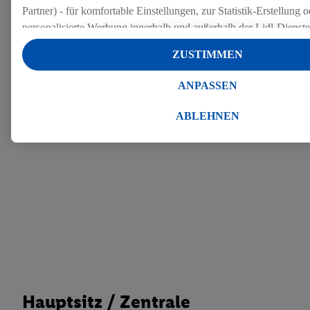
Partner) - für komfortable Einstellungen, zur Statistik-Erstellung o
personalisierte Werbung innerhalb und außerhalb der Lidl-Dienst
Datenverarbeitungen für personalisierte Werbung werden durchge
ZUSTIMMEN
Werbung auszusteuern und um Dritten die Ausspielung von Werb
Lidl-Dienste über die Ihnen und Ihren Haushaltsangehörigen zug
ANPASSEN
Endgeräte zu ermöglichen. Sofern Sie Teilnehmer des Lidl Plus-
werden für diese Zwecke auch Daten aus Ihrem Filial-Kaufverhalte
ABLEHNEN
Zudem werden einem der o.g. Partner Daten über Ihr Kaufverhalte
Diensten zur Verfügung gestellt, damit dieser als
eigenständig Ver
Erfolg von Werbekampagnen seiner Auftraggeber messen kann.
Die Erstellung personalisierter Werbung basiert auf der Generier
Daten von anderen Diensten angereicherten Profilen. Dies umfasst
Zusammenführung von Daten (z.B. über Ihre Nutzung der Lidl-Di
Kaufverhalten in den Lidl-Diensten, Informationen aus Ihrem Ku
Alter oder Geschlecht - sowie Ihre genauen Standortdaten) auch 
Endgeräte und Lidl-Dienste hinweg einschließlich dem Speichern
dem Zugriff auf Informationen auf Ihren Endgeräten zur Erstellu
Zielgruppen (sogenannten Segmenten). Im Zusammenhang mit d
Hauptsitz / Zentrale
dieser Werbung erfolgen Verarbeitungen auch zur Leistungs-/ Er