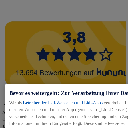
Bevor es weitergeht: Zur Verarbeitung Ihrer Da
Wir als
Betreiber der Lidl-Webseiten und Lidl-Apps
verarbeiten I
Die Bewertungen von aktuellen und ehemaligen Mitarbeitern,
unseren Webseiten und unserer App (gemeinsam: „Lidl-Dienste“) 
Azubis und externen Bewerbern haben uns zu einer Top
verschiedener Techniken, mit denen eine Speicherung und ein Zug
Company gemacht. Wir freuen uns über unseren guten Score
Informationen in Ihrem Endgerät erfolgt. Diese sind teilweise te
auf dem Arbeitgeber-Bewertungsportal kununu.Hier geht's zu