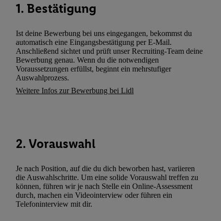
1. Bestätigung
wie z.B. Ihrer Mobilfunknummer, eine Kennung für Utiq erstellt.
Kennung verwenden, um Sie wiederzuerkennen und Erkenntnisse
Ist deine Bewerbung bei uns eingegangen, bekommst du
Nutzungsverhalten in den Lidl-Diensten zu erfassen. Insbesonder
automatisch eine Eingangsbestätigung per E-Mail.
mittels dieser Technologie auch auf Diensten wiedererkannt werd
Anschließend sichtet und prüft unser Recruiting-Team deine
Dritten betrieben werden, damit wir Ihnen dort personalisierte W
Bewerbung genau. Wenn du die notwendigen
Voraussetzungen erfüllst, beginnt ein mehrstufiger
können. Sie können Ihre Einwilligung speziell zur Nutzung der U
Auswahlprozess.
zusätzlich zur weiter unten erläuterten Möglichkeit, Ihre Einwilli
Weitere Infos zur Bewerbung bei Lidl
widerrufen - jederzeit auch über
das Datenschutzportal von Utiq
(„consenthub“)
oder über „Anpassen“/„Nutzung der Telekommunik
Utiq-Technologie für digitales Marketing“ am unteren Ende diese
(nur für die Lidl-Dienste) widerrufen. Weitere Informationen finde
2. Vorauswahl
den
Datenschutzbestimmungen von Utiq
.
Durch einen Klick auf „Ablehnen“ können Sie nur den Einsatz n
Techniken zulassen. Durch einen Klick auf „Zustimmen“ stimmen 
Je nach Position, auf die du dich beworben hast, variieren
Verarbeitungen zu sämtlichen vorgenannten Zwecken unter Einbi
die Auswahlschritte. Um eine solide Vorauswahl treffen zu
können, führen wir je nach Stelle ein Online-Assessment
genannten Partner zu. Weitere Informationen, auch zur Speicherd
durch, machen ein Videointerview oder führen ein
und zu Ihrem Recht, Ihre Einwilligung jederzeit mit Wirkung für 
Telefoninterview mit dir.
widerrufen, finden Sie in unseren
Datenschutzbestimmungen
.
Die