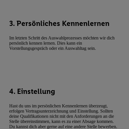
Sie hier.
Unter „Anpassen“ können Sie einzelne Verwendungszwe
zulassen; das gilt auch für die nachfolgend schlagwortartig bena
Funktionen im Rahmen des Einsatzes des IAB TCF für Werbung
3. Persönliches Kennenlernen
Erfolgsmessung:
Gewährleistung der Sicherheit, Verhinderung und Aufdeckung v
Fehlerbehebung, Bereitstellung und Anzeige von Werbung und In
Im letzten Schritt des Auswahlprozesses möchten wir dich
persönlich kennen lernen. Dies kann ein
Abgleichung und Kombination von Daten aus unterschiedlichen 
Vorstellungsgespräch oder ein Auswahltag sein.
Verknüpfung verschiedener Endgeräte, Identifikation von Geräte
automatisch übermittelter Informationen, Messung des Erfolgs vo
Werbekampagnen durch TTD und Nutzung der Telekommunikatio
Utiq-Technologie für digitales Marketing, sowie:
Verwendung genauer Standortdaten. Erstellung von Profilen für 
Werbung. Speichern von oder Zugriff auf Informationen auf ei
4. Einstellung
Entwicklung und Verbesserung der Angebote. Analyse von Zie
Statistiken oder Kombinationen von Daten aus verschiedenen Q
Hast du uns im persönlichen Kennenlernen überzeugt,
Verwendung reduzierter Daten zur Auswahl von Werbeanzeige
erfolgen Vertragsunterzeichnung und Einstellung. Sollten
Werbeleistung. Verwendung von Profilen zur Auswahl personali
deine Qualifikationen nicht mit den Anforderungen an die
Stelle übereinstimmen, kann es zu einer Absage kommen.
Werbung.
Du kannst dich aber gerne auf eine andere Stelle bewerben.