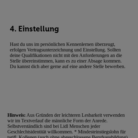
Werbung. Speichern von oder Zugriff auf Informationen auf ei
Entwicklung und Verbesserung der Angebote. Analyse von Zie
Statistiken oder Kombinationen von Daten aus verschiedenen Q
Verwendung reduzierter Daten zur Auswahl von Werbeanzeige
4. Einstellung
Werbeleistung. Verwendung von Profilen zur Auswahl personali
Werbung.
Hast du uns im persönlichen Kennenlernen überzeugt,
Liste der Partner (Lieferanten)
erfolgen Vertragsunterzeichnung und Einstellung. Sollten
deine Qualifikationen nicht mit den Anforderungen an die
Stelle übereinstimmen, kann es zu einer Absage kommen.
Du kannst dich aber gerne auf eine andere Stelle bewerben.
Hinweis:
Aus Gründen der leichteren Lesbarkeit verwenden
wir im Textverlauf die männliche Form der Anrede.
Selbstverständlich sind bei Lidl Menschen jeder
Geschlechtsidentität willkommen. * Mindesteinstiegslohn für
tarifl. Kollegen (auch ohne abgeschlossene Berufsausbildung),