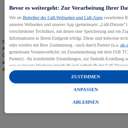
Bevor es weitergeht: Zur Verarbeitung Ihrer Da
Wir als
Betreiber der Lidl-Webseiten und Lidl-Apps
verarbeiten I
unseren Webseiten und unserer App (gemeinsam: „Lidl-Dienste“) 
verschiedener Techniken, mit denen eine Speicherung und ein Zug
Informationen in Ihrem Endgerät erfolgt. Diese sind teilweise te
Die Bewertungen von aktuellen und ehemaligen Mitarbeitern,
oder werden mit Ihrer Zustimmung - auch durch Partner (u.a.
als 
Azubis und externen Bewerbern haben uns zu einer Top
gemeinsam Verantwortliche; im Zusammenhang mit dem IAB TC
Company gemacht. Wir freuen uns über unseren guten Score
Partner) - für komfortable Einstellungen, zur Statistik-Erstellung o
auf dem Arbeitgeber-Bewertungsportal kununu.Hier geht's zu
personalisierte Werbung innerhalb und außerhalb der Lidl-Dienst
den Bewertungen
Datenverarbeitungen für personalisierte Werbung werden durchge
ZUSTIMMEN
Werbung auszusteuern und um Dritten die Ausspielung von Werb
Lidl-Dienste über die Ihnen und Ihren Haushaltsangehörigen zug
ANPASSEN
Endgeräte zu ermöglichen. Sofern Sie Teilnehmer des Lidl Plus-
werden für diese Zwecke auch Daten aus Ihrem Filial-Kaufverhalte
ABLEHNEN
Zudem werden einem der o.g. Partner Daten über Ihr Kaufverhalte
Diensten zur Verfügung gestellt, damit dieser als
eigenständig Ver
Erfolg von Werbekampagnen seiner Auftraggeber messen kann.
Die Erstellung personalisierter Werbung basiert auf der Generier