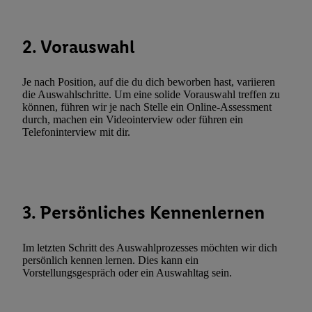
Durch einen Klick auf „Ablehnen“ können Sie nur den Einsatz n
Techniken zulassen. Durch einen Klick auf „Zustimmen“ stimmen 
2. Vorauswahl
Verarbeitungen zu sämtlichen vorgenannten Zwecken unter Einbi
genannten Partner zu. Weitere Informationen, auch zur Speicherd
und zu Ihrem Recht, Ihre Einwilligung jederzeit mit Wirkung für 
Je nach Position, auf die du dich beworben hast, variieren
widerrufen, finden Sie in unseren
Datenschutzbestimmungen
.
Die
die Auswahlschritte. Um eine solide Vorauswahl treffen zu
können, führen wir je nach Stelle ein Online-Assessment
Sie hier.
Unter „Anpassen“ können Sie einzelne Verwendungszwe
durch, machen ein Videointerview oder führen ein
zulassen; das gilt auch für die nachfolgend schlagwortartig bena
Telefoninterview mit dir.
Funktionen im Rahmen des Einsatzes des IAB TCF für Werbung
Erfolgsmessung:
Gewährleistung der Sicherheit, Verhinderung und Aufdeckung v
Fehlerbehebung, Bereitstellung und Anzeige von Werbung und In
3. Persönliches Kennenlernen
Abgleichung und Kombination von Daten aus unterschiedlichen 
Verknüpfung verschiedener Endgeräte, Identifikation von Geräte
automatisch übermittelter Informationen, Messung des Erfolgs vo
Im letzten Schritt des Auswahlprozesses möchten wir dich
Werbekampagnen durch TTD und Nutzung der Telekommunikatio
persönlich kennen lernen. Dies kann ein
Vorstellungsgespräch oder ein Auswahltag sein.
Utiq-Technologie für digitales Marketing, sowie:
Verwendung genauer Standortdaten. Erstellung von Profilen für 