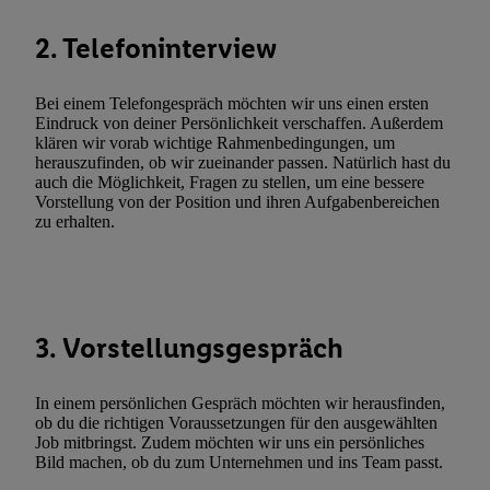
widerrufen - jederzeit auch über
das Datenschutzportal von Utiq
(„consenthub“)
oder über „Anpassen“/„Nutzung der Telekommunik
2. Telefoninterview
Utiq-Technologie für digitales Marketing“ am unteren Ende diese
(nur für die Lidl-Dienste) widerrufen. Weitere Informationen finde
Bei einem Telefongespräch möchten wir uns einen ersten
den
Datenschutzbestimmungen von Utiq
.
Eindruck von deiner Persönlichkeit verschaffen. Außerdem
Durch einen Klick auf „Ablehnen“ können Sie nur den Einsatz n
klären wir vorab wichtige Rahmenbedingungen, um
herauszufinden, ob wir zueinander passen. Natürlich hast du
Techniken zulassen. Durch einen Klick auf „Zustimmen“ stimmen 
auch die Möglichkeit, Fragen zu stellen, um eine bessere
Verarbeitungen zu sämtlichen vorgenannten Zwecken unter Einbi
Vorstellung von der Position und ihren Aufgabenbereichen
genannten Partner zu. Weitere Informationen, auch zur Speicherd
zu erhalten.
und zu Ihrem Recht, Ihre Einwilligung jederzeit mit Wirkung für 
widerrufen, finden Sie in unseren
Datenschutzbestimmungen
.
Die
Sie hier.
Unter „Anpassen“ können Sie einzelne Verwendungszwe
zulassen; das gilt auch für die nachfolgend schlagwortartig bena
3. Vorstellungsgespräch
Funktionen im Rahmen des Einsatzes des IAB TCF für Werbung
Erfolgsmessung:
In einem persönlichen Gespräch möchten wir herausfinden,
Gewährleistung der Sicherheit, Verhinderung und Aufdeckung v
ob du die richtigen Voraussetzungen für den ausgewählten
Fehlerbehebung, Bereitstellung und Anzeige von Werbung und In
Job mitbringst. Zudem möchten wir uns ein persönliches
Abgleichung und Kombination von Daten aus unterschiedlichen 
Bild machen, ob du zum Unternehmen und ins Team passt.
Verknüpfung verschiedener Endgeräte, Identifikation von Geräte