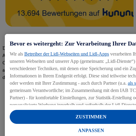
Bevor es weitergeht: Zur Verarbeitung Ihrer Da
Die Bewertungen von aktuellen und ehemaligen Mitarbeitern,
Wir als
Betreiber der Lidl-Webseiten und Lidl-Apps
verarbeiten I
Azubis und externen Bewerbern haben uns zu einer Top
unseren Webseiten und unserer App (gemeinsam: „Lidl-Dienste“) 
Company gemacht. Wir freuen uns über unseren guten Score
verschiedener Techniken, mit denen eine Speicherung und ein Zug
auf dem Arbeitgeber-Bewertungsportal kununu.Hier geht's zu
Informationen in Ihrem Endgerät erfolgt. Diese sind teilweise te
den Bewertungen
oder werden mit Ihrer Zustimmung - auch durch Partner (u.a.
als 
gemeinsam Verantwortliche; im Zusammenhang mit dem IAB TC
Partner) - für komfortable Einstellungen, zur Statistik-Erstellung o
personalisierte Werbung innerhalb und außerhalb der Lidl-Dienst
Datenverarbeitungen für personalisierte Werbung werden durchge
ZUSTIMMEN
Werbung auszusteuern und um Dritten die Ausspielung von Werb
Lidl-Dienste über die Ihnen und Ihren Haushaltsangehörigen zug
ANPASSEN
Endgeräte zu ermöglichen. Sofern Sie Teilnehmer des Lidl Plus-