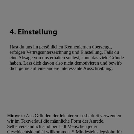
automatisch übermittelter Informationen, Messung des Erfolgs vo
Werbekampagnen durch TTD und Nutzung der Telekommunikatio
Utiq-Technologie für digitales Marketing, sowie:
4. Einstellung
Verwendung genauer Standortdaten. Erstellung von Profilen für 
Werbung. Speichern von oder Zugriff auf Informationen auf ei
Entwicklung und Verbesserung der Angebote. Analyse von Zie
Hast du uns im persönlichen Kennenlernen überzeugt,
Statistiken oder Kombinationen von Daten aus verschiedenen Q
erfolgen Vertragsunterzeichnung und Einstellung. Falls du
eine Absage von uns erhalten solltest, kann das viele Gründe
Verwendung reduzierter Daten zur Auswahl von Werbeanzeige
haben. Lass dich davon also nicht demotivieren und bewirb
Werbeleistung. Verwendung von Profilen zur Auswahl personali
dich gerne auf eine andere interessante Ausschreibung.
Werbung.
Liste der Partner (Lieferanten)
Hinweis:
Aus Gründen der leichteren Lesbarkeit verwenden
wir im Textverlauf die männliche Form der Anrede.
Selbstverständlich sind bei Lidl Menschen jeder
Geschlechtsidentität willkommen. * Mindesteinstiegslohn für