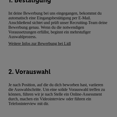
1. Bestätigung
wie z.B. Ihrer Mobilfunknummer, eine Kennung für Utiq erstellt.
Kennung verwenden, um Sie wiederzuerkennen und Erkenntnisse
Ist deine Bewerbung bei uns eingegangen, bekommst du
Nutzungsverhalten in den Lidl-Diensten zu erfassen. Insbesonder
automatisch eine Eingangsbestätigung per E-Mail.
mittels dieser Technologie auch auf Diensten wiedererkannt werd
Anschließend sichtet und prüft unser Recruiting-Team deine
Bewerbung genau. Wenn du die notwendigen
Dritten betrieben werden, damit wir Ihnen dort personalisierte W
Voraussetzungen erfüllst, beginnt ein mehrstufiger
können. Sie können Ihre Einwilligung speziell zur Nutzung der U
Auswahlprozess.
zusätzlich zur weiter unten erläuterten Möglichkeit, Ihre Einwilli
Weitere Infos zur Bewerbung bei Lidl
widerrufen - jederzeit auch über
das Datenschutzportal von Utiq
(„consenthub“)
oder über „Anpassen“/„Nutzung der Telekommunik
Utiq-Technologie für digitales Marketing“ am unteren Ende diese
(nur für die Lidl-Dienste) widerrufen. Weitere Informationen finde
2. Vorauswahl
den
Datenschutzbestimmungen von Utiq
.
Durch einen Klick auf „Ablehnen“ können Sie nur den Einsatz n
Techniken zulassen. Durch einen Klick auf „Zustimmen“ stimmen 
Je nach Position, auf die du dich beworben hast, variieren
die Auswahlschritte. Um eine solide Vorauswahl treffen zu
Verarbeitungen zu sämtlichen vorgenannten Zwecken unter Einbi
können, führen wir je nach Stelle ein Online-Assessment
genannten Partner zu. Weitere Informationen, auch zur Speicherd
durch, machen ein Videointerview oder führen ein
und zu Ihrem Recht, Ihre Einwilligung jederzeit mit Wirkung für 
Telefoninterview mit dir.
widerrufen, finden Sie in unseren
Datenschutzbestimmungen
.
Die
Sie hier.
Unter „Anpassen“ können Sie einzelne Verwendungszwe