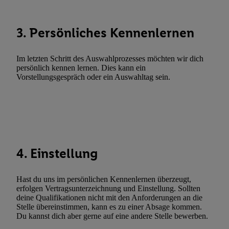
zulassen; das gilt auch für die nachfolgend schlagwortartig bena
Funktionen im Rahmen des Einsatzes des IAB TCF für Werbung
3. Persönliches Kennenlernen
Erfolgsmessung:
Gewährleistung der Sicherheit, Verhinderung und Aufdeckung v
Im letzten Schritt des Auswahlprozesses möchten wir dich
Fehlerbehebung, Bereitstellung und Anzeige von Werbung und In
persönlich kennen lernen. Dies kann ein
Abgleichung und Kombination von Daten aus unterschiedlichen 
Vorstellungsgespräch oder ein Auswahltag sein.
Verknüpfung verschiedener Endgeräte, Identifikation von Geräte
automatisch übermittelter Informationen, Messung des Erfolgs vo
Werbekampagnen durch TTD und Nutzung der Telekommunikatio
Utiq-Technologie für digitales Marketing, sowie:
Verwendung genauer Standortdaten. Erstellung von Profilen für 
4. Einstellung
Werbung. Speichern von oder Zugriff auf Informationen auf ei
Entwicklung und Verbesserung der Angebote. Analyse von Zie
Statistiken oder Kombinationen von Daten aus verschiedenen Q
Hast du uns im persönlichen Kennenlernen überzeugt,
Verwendung reduzierter Daten zur Auswahl von Werbeanzeige
erfolgen Vertragsunterzeichnung und Einstellung. Sollten
deine Qualifikationen nicht mit den Anforderungen an die
Werbeleistung. Verwendung von Profilen zur Auswahl personali
Stelle übereinstimmen, kann es zu einer Absage kommen.
Werbung.
Du kannst dich aber gerne auf eine andere Stelle bewerben.