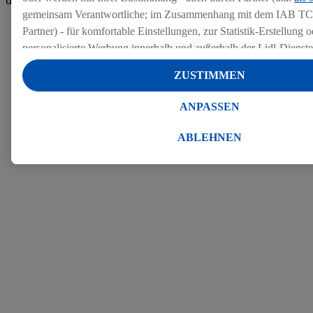
den Bewertungen
gemeinsam Verantwortliche; im Zusammenhang mit dem IAB TC
Partner) - für komfortable Einstellungen, zur Statistik-Erstellung o
personalisierte Werbung innerhalb und außerhalb der Lidl-Dienst
Datenverarbeitungen für personalisierte Werbung werden durchge
ZUSTIMMEN
Werbung auszusteuern und um Dritten die Ausspielung von Werb
Lidl-Dienste über die Ihnen und Ihren Haushaltsangehörigen zug
ANPASSEN
Endgeräte zu ermöglichen. Sofern Sie Teilnehmer des Lidl Plus-
werden für diese Zwecke auch Daten aus Ihrem Filial-Kaufverhalte
ABLEHNEN
Zudem werden einem der o.g. Partner Daten über Ihr Kaufverhalte
Diensten zur Verfügung gestellt, damit dieser als
eigenständig Ver
Erfolg von Werbekampagnen seiner Auftraggeber messen kann.
Die Erstellung personalisierter Werbung basiert auf der Generier
Daten von anderen Diensten angereicherten Profilen. Dies umfasst
Zusammenführung von Daten (z.B. über Ihre Nutzung der Lidl-Di
Kaufverhalten in den Lidl-Diensten, Informationen aus Ihrem Ku
Alter oder Geschlecht - sowie Ihre genauen Standortdaten) auch 
Endgeräte und Lidl-Dienste hinweg einschließlich dem Speichern
dem Zugriff auf Informationen auf Ihren Endgeräten zur Erstellu