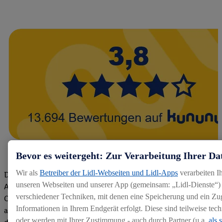
Bevor es weitergeht: Zur Verarbeitung Ihrer Da
Wir als
Betreiber der Lidl-Webseiten und Lidl-Apps
verarbeiten I
Die Bewertungen von aktuellen und ehemaligen Mitarbeitern,
unseren Webseiten und unserer App (gemeinsam: „Lidl-Dienste“) 
Azubis und externen Bewerbern haben uns zu einer Top
verschiedener Techniken, mit denen eine Speicherung und ein Zug
Company gemacht. Wir freuen uns über unseren guten Score
Informationen in Ihrem Endgerät erfolgt. Diese sind teilweise te
auf dem Arbeitgeber-Bewertungsportal kununu.Hier geht's zu
oder werden mit Ihrer Zustimmung - auch durch Partner (u.a.
als 