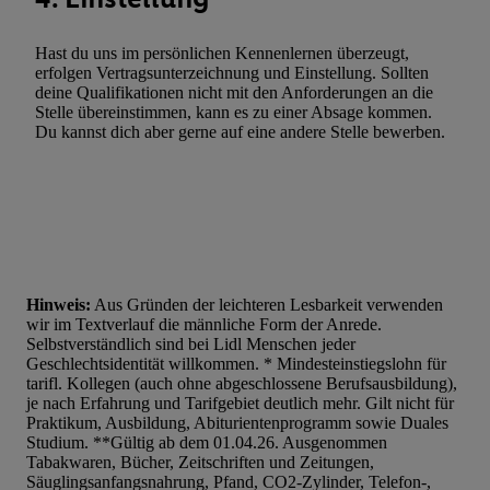
Verwendung reduzierter Daten zur Auswahl von Werbeanzeige
Werbeleistung. Verwendung von Profilen zur Auswahl personali
Hast du uns im persönlichen Kennenlernen überzeugt,
Werbung.
erfolgen Vertragsunterzeichnung und Einstellung. Sollten
deine Qualifikationen nicht mit den Anforderungen an die
Liste der Partner (Lieferanten)
Stelle übereinstimmen, kann es zu einer Absage kommen.
Du kannst dich aber gerne auf eine andere Stelle bewerben.
Hinweis:
Aus Gründen der leichteren Lesbarkeit verwenden
wir im Textverlauf die männliche Form der Anrede.
Selbstverständlich sind bei Lidl Menschen jeder
Geschlechtsidentität willkommen. * Mindesteinstiegslohn für
tarifl. Kollegen (auch ohne abgeschlossene Berufsausbildung),
je nach Erfahrung und Tarifgebiet deutlich mehr. Gilt nicht für
Praktikum, Ausbildung, Abiturientenprogramm sowie Duales
Studium. **Gültig ab dem 01.04.26. Ausgenommen
Tabakwaren, Bücher, Zeitschriften und Zeitungen,
Säuglingsanfangsnahrung, Pfand, CO2-Zylinder, Telefon-,