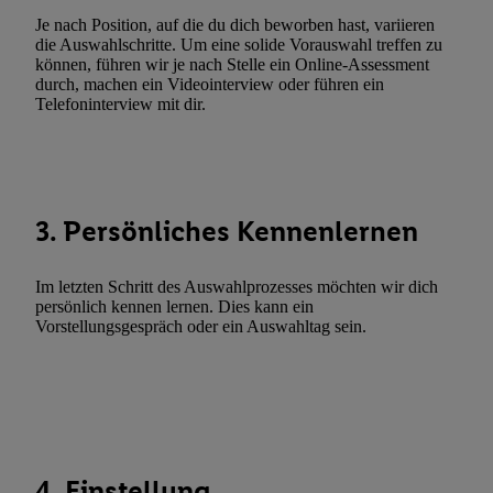
genannten Partner zu. Weitere Informationen, auch zur Speicherd
Je nach Position, auf die du dich beworben hast, variieren
die Auswahlschritte. Um eine solide Vorauswahl treffen zu
und zu Ihrem Recht, Ihre Einwilligung jederzeit mit Wirkung für 
können, führen wir je nach Stelle ein Online-Assessment
widerrufen, finden Sie in unseren
Datenschutzbestimmungen
.
Die
durch, machen ein Videointerview oder führen ein
Sie hier.
Unter „Anpassen“ können Sie einzelne Verwendungszwe
Telefoninterview mit dir.
zulassen; das gilt auch für die nachfolgend schlagwortartig bena
Funktionen im Rahmen des Einsatzes des IAB TCF für Werbung
Erfolgsmessung:
Gewährleistung der Sicherheit, Verhinderung und Aufdeckung v
3. Persönliches Kennenlernen
Fehlerbehebung, Bereitstellung und Anzeige von Werbung und In
Abgleichung und Kombination von Daten aus unterschiedlichen 
Im letzten Schritt des Auswahlprozesses möchten wir dich
Verknüpfung verschiedener Endgeräte, Identifikation von Geräte
persönlich kennen lernen. Dies kann ein
automatisch übermittelter Informationen, Messung des Erfolgs vo
Vorstellungsgespräch oder ein Auswahltag sein.
Werbekampagnen durch TTD und Nutzung der Telekommunikatio
Utiq-Technologie für digitales Marketing, sowie:
Verwendung genauer Standortdaten. Erstellung von Profilen für 
Werbung. Speichern von oder Zugriff auf Informationen auf ei
Entwicklung und Verbesserung der Angebote. Analyse von Zie
4. Einstellung
Statistiken oder Kombinationen von Daten aus verschiedenen Q