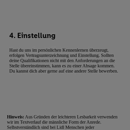
widerrufen, finden Sie in unseren
Datenschutzbestimmungen
.
Die
Sie hier.
Unter „Anpassen“ können Sie einzelne Verwendungszwe
zulassen; das gilt auch für die nachfolgend schlagwortartig bena
Funktionen im Rahmen des Einsatzes des IAB TCF für Werbung
Erfolgsmessung:
4. Einstellung
Gewährleistung der Sicherheit, Verhinderung und Aufdeckung v
Fehlerbehebung, Bereitstellung und Anzeige von Werbung und In
Abgleichung und Kombination von Daten aus unterschiedlichen 
Hast du uns im persönlichen Kennenlernen überzeugt,
erfolgen Vertragsunterzeichnung und Einstellung. Sollten
Verknüpfung verschiedener Endgeräte, Identifikation von Geräte
deine Qualifikationen nicht mit den Anforderungen an die
automatisch übermittelter Informationen, Messung des Erfolgs vo
Stelle übereinstimmen, kann es zu einer Absage kommen.
Werbekampagnen durch TTD und Nutzung der Telekommunikatio
Du kannst dich aber gerne auf eine andere Stelle bewerben.
Utiq-Technologie für digitales Marketing, sowie:
Verwendung genauer Standortdaten. Erstellung von Profilen für 
Werbung. Speichern von oder Zugriff auf Informationen auf ei
Entwicklung und Verbesserung der Angebote. Analyse von Zie
Statistiken oder Kombinationen von Daten aus verschiedenen Q
Verwendung reduzierter Daten zur Auswahl von Werbeanzeige
Hinweis:
Aus Gründen der leichteren Lesbarkeit verwenden
Werbeleistung. Verwendung von Profilen zur Auswahl personali
wir im Textverlauf die männliche Form der Anrede.
Selbstverständlich sind bei Lidl Menschen jeder
Werbung.