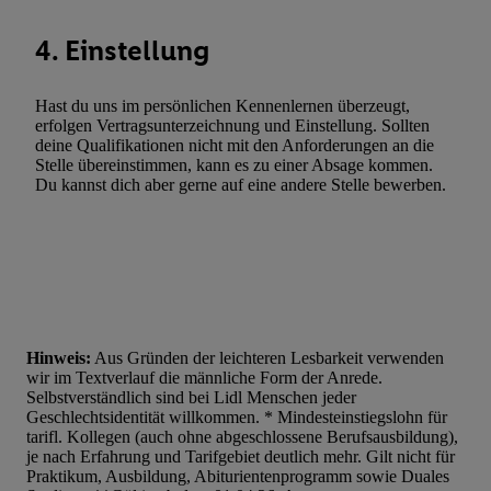
automatisch übermittelter Informationen, Messung des Erfolgs vo
4. Einstellung
Werbekampagnen durch TTD und Nutzung der Telekommunikatio
Utiq-Technologie für digitales Marketing, sowie:
Hast du uns im persönlichen Kennenlernen überzeugt,
Verwendung genauer Standortdaten. Erstellung von Profilen für 
erfolgen Vertragsunterzeichnung und Einstellung. Sollten
Werbung. Speichern von oder Zugriff auf Informationen auf ei
deine Qualifikationen nicht mit den Anforderungen an die
Entwicklung und Verbesserung der Angebote. Analyse von Zie
Stelle übereinstimmen, kann es zu einer Absage kommen.
Du kannst dich aber gerne auf eine andere Stelle bewerben.
Statistiken oder Kombinationen von Daten aus verschiedenen Q
Verwendung reduzierter Daten zur Auswahl von Werbeanzeige
Werbeleistung. Verwendung von Profilen zur Auswahl personali
Werbung.
Liste der Partner (Lieferanten)
Hinweis:
Aus Gründen der leichteren Lesbarkeit verwenden
wir im Textverlauf die männliche Form der Anrede.
Selbstverständlich sind bei Lidl Menschen jeder
Geschlechtsidentität willkommen. * Mindesteinstiegslohn für
tarifl. Kollegen (auch ohne abgeschlossene Berufsausbildung),
je nach Erfahrung und Tarifgebiet deutlich mehr. Gilt nicht für
Praktikum, Ausbildung, Abiturientenprogramm sowie Duales