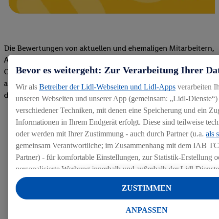
Die Bewertungen von aktuellen und ehemaligen Mitarbeitern,
Azubis und externen Bewerbern haben uns zu einer Top
Bevor es weitergeht: Zur Verarbeitung Ihrer Da
Company gemacht. Wir freuen uns über unseren guten Score
auf dem Arbeitgeber-Bewertungsportal kununu.Hier geht's zu
Wir als
Betreiber der Lidl-Webseiten und Lidl-Apps
verarbeiten I
den Bewertungen
unseren Webseiten und unserer App (gemeinsam: „Lidl-Dienste“) 
verschiedener Techniken, mit denen eine Speicherung und ein Zug
Informationen in Ihrem Endgerät erfolgt. Diese sind teilweise te
oder werden mit Ihrer Zustimmung - auch durch Partner (u.a.
als 
gemeinsam Verantwortliche; im Zusammenhang mit dem IAB TC
Partner) - für komfortable Einstellungen, zur Statistik-Erstellung o
personalisierte Werbung innerhalb und außerhalb der Lidl-Dienst
Datenverarbeitungen für personalisierte Werbung werden durchge
ZUSTIMMEN
Werbung auszusteuern und um Dritten die Ausspielung von Werb
Lidl-Dienste über die Ihnen und Ihren Haushaltsangehörigen zug
ANPASSEN
Endgeräte zu ermöglichen. Sofern Sie Teilnehmer des Lidl Plus-