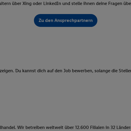
ngen
.
Die Impressen finden Sie hier.
Unter „Anpassen“ können Sie einz
itern über Xing oder LinkedIn und stelle ihnen deine Fragen üb
r Partner zulassen; das gilt auch für die nachfolgend schlagwortart
hmen des Einsatzes des IAB TCF für Werbung und Erfolgsmessung:
Zu den Ansprechpartnern
cherheit, Verhinderung und Aufdeckung von Betrug und Fehlerbehebun
nd Inhalten, Abgleichung und Kombination von Daten aus unterschie
ner Endgeräte, Identifikation von Geräten anhand automatisch übermit
von Werbekampagnen durch TTD und Nutzung der Telekommunikations
les Marketing, sowie:
 Standortdaten. Erstellung von Profilen für personalisierte Werbung.
nformationen auf einem Endgerät. Entwicklung und Verbesserung der A
zeigen. Du kannst dich auf den Job bewerben, solange die Stellen
urch Statistiken oder Kombinationen von Daten aus verschiedenen Qu
 zur Auswahl von Werbeanzeigen. Messung der Werbeleistung. Verwend
alisierter Werbung.
er (Lieferanten)
lhandel. Wir betreiben weltweit über 12.600 Filialen in 32 Länd