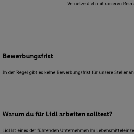
Datenschutzbestimmu
Vernetze dich mit unseren Recru
Verwendungszwecke ode
und Funktionen im Ra
Gewährleistung der Si
Anzeige von Werbung u
Verknüpfung verschiede
Messung des Erfolgs 
Technologie für digita
Bewerbungsfrist
Verwendung genauer
oder Zugriff auf I
In der Regel gibt es keine Bewerbungsfrist für unsere Stellenan
von Zielgruppen d
reduzierter Daten
zur Auswahl person
Liste der Partn
Warum du für Lidl arbeiten solltest?
Lidl ist eines der führenden Unternehmen im Lebensmitteleinze