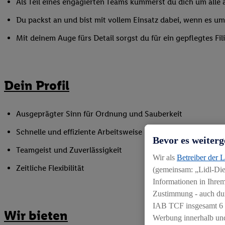
Als Teil eines engagierten Teams kümmerst du dich um alle a
Du packst an und bist mit vollem Einsatz dabei, wenn es 
Mit deinem Auge fürs Detail sorgst du für ein gepflegtes Fi
Dein Profil
Ausgeprägter Sinn für Ordnung und Sauberkeit
Schnelle und effiziente Arbeitsweise
Bevor es weiterg
Teamgeist und Zuverlässigkeit
Wir als
Betreiber der 
Zeitliche Flexibilität
(gemeinsam: „Lidl-Dien
Informationen in Ihrem
Zustimmung - auch dur
IAB TCF insgesamt
6
Wir bieten
Werbung innerhalb und