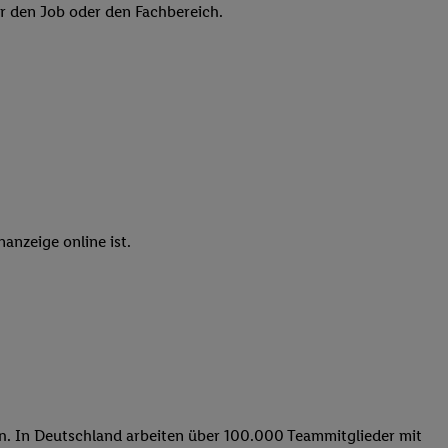
elne
er den Job oder den Fachbereich.
ig benannten Zwecke
g, Bereitstellung und
dlichen Quellen,
telter Informationen,
-basierten Utiq-
 Speichern von
ngebote. Analyse
anzeige online ist.
ellen. Verwendung
ung von Profilen
ern. In Deutschland arbeiten über 100.000 Teammitglieder mit