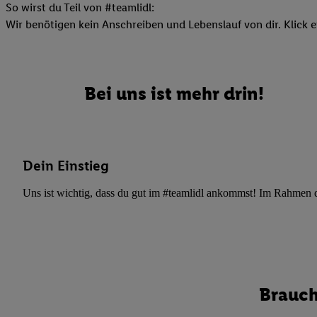
So wirst du Teil von #teamlidl:
Ihnen personalisierte
Wir benötigen kein Anschreiben und Lebenslauf von dir. Klick e
auch Ihre in einen Ha
Zudem erlauben Sie u
Technologie in den Lid
Sie verfügbar ist. Wenn
Bei uns ist mehr drin!
Adresse und einer Kun
werden diese Kennung 
Lidl-Diensten zu erfas
werden, die von Dritte
Dein Einstieg
können Ihre Einwilligu
Möglichkeit, Ihre Einw
Uns ist wichtig, dass du gut im #teamlidl ankommst! Im Rahmen dei
(„consenthub“)
oder üb
Marketing“ am unteren 
finden Sie in den
Date
Durch einen Klick auf
Klick auf „Zustimmen“
sämtlicher genannten P
Brauch
Ihre Einwilligung jede