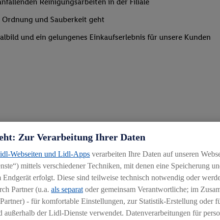
nfallenden Reinigungsarbeiten in der Filiale
um Ordnung und Sauberkeit geht
lialbild und ein gelungenes Einkaufserlebnis für unsere Kunden
eht: Zur Verarbeitung Ihrer Daten
Lidl-Webseiten und Lidl-Apps
verarbeiten Ihre Daten auf unseren Webs
ste“) mittels verschiedener Techniken, mit denen eine Speicherung und
 Endgerät erfolgt. Diese sind teilweise technisch notwendig oder werde
ch Partner (u.a.
als separat
oder gemeinsam Verantwortliche; im Zus
Partner) - für komfortable Einstellungen, zur Statistik-Erstellung oder fü
 außerhalb der Lidl-Dienste verwendet. Datenverarbeitungen für perso