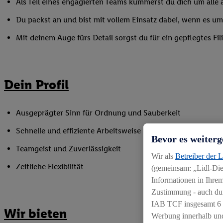
Als Teil eines engagierten Teams kümmerst du dich um alle a
Du packst an und bist mit vollem Einsatz dabei, wenn es 
Mit deinem Auge fürs Detail sorgst du für ein gepflegtes Fi
Dein Profil
Ausgeprägter Sinn für Ordnung und Sauberkeit
Schnelle und effiziente Arbeitsweise
Bevor es weiterg
Teamgeist und Zuverlässigkeit
Wir als
Betreiber der 
Zeitliche Flexibilität
(gemeinsam: „Lidl-Dien
Informationen in Ihrem
Zustimmung - auch dur
IAB TCF insgesamt
6
Wir bieten
Werbung innerhalb und