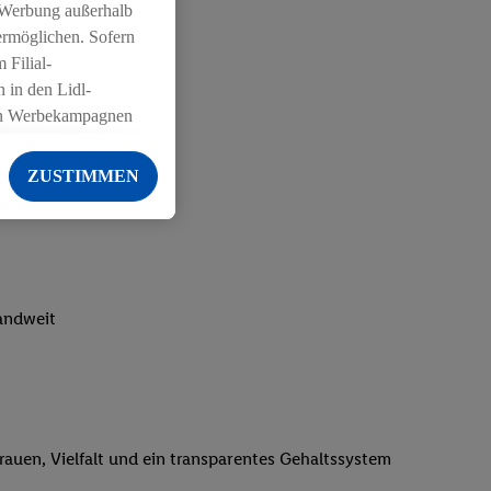
 Werbung außerhalb
ermöglichen. Sofern
 Filial-
 in den Lidl-
on Werbekampagnen
 anderen Diensten
ZUSTIMMEN
ng der Lidl-Dienste,
er Geschlecht -
g einschließlich dem
von Zielgruppen
erarbeitungen auch
landweit
on Angeboten sowie
ich in Ihr
ail-Adresse von uns
 um daraus eine
trauen, Vielfalt und ein transparentes Gehaltssystem
 sogleich
zu erkennen und