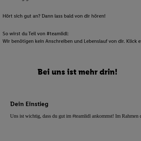
Ihnen personalisierte
auch Ihre in einen Ha
Hört sich gut an? Dann lass bald von dir hören!
Zudem erlauben Sie u
Technologie in den Lid
So wirst du Teil von #teamlidl:
Sie verfügbar ist. Wenn
Wir benötigen kein Anschreiben und Lebenslauf von dir. Klick e
Adresse und einer Kun
werden diese Kennung 
Lidl-Diensten zu erfas
werden, die von Dritte
Bei uns ist mehr drin!
können Ihre Einwilligu
Möglichkeit, Ihre Einw
(„consenthub“)
oder üb
Marketing“ am unteren 
Dein Einstieg
finden Sie in den
Date
Durch einen Klick auf
Uns ist wichtig, dass du gut im #teamlidl ankommst! Im Rahmen dei
Klick auf „Zustimmen“
sämtlicher genannten P
Ihre Einwilligung jede