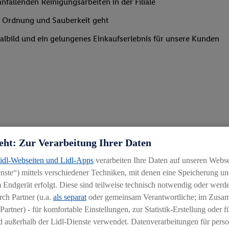
nfallenden Reinigungsarbeiten in der Filiale
um Ordnung und Sauberkeit geht
lialbild und ein gelungenes Einkaufserlebnis für unsere Kunden
eht: Zur Verarbeitung Ihrer Daten
Lidl-Webseiten und Lidl-Apps
verarbeiten Ihre Daten auf unseren Webs
ste“) mittels verschiedener Techniken, mit denen eine Speicherung und
 Endgerät erfolgt. Diese sind teilweise technisch notwendig oder werde
ch Partner (u.a.
als separat
oder gemeinsam Verantwortliche; im Zus
Partner) - für komfortable Einstellungen, zur Statistik-Erstellung oder fü
 außerhalb der Lidl-Dienste verwendet. Datenverarbeitungen für perso