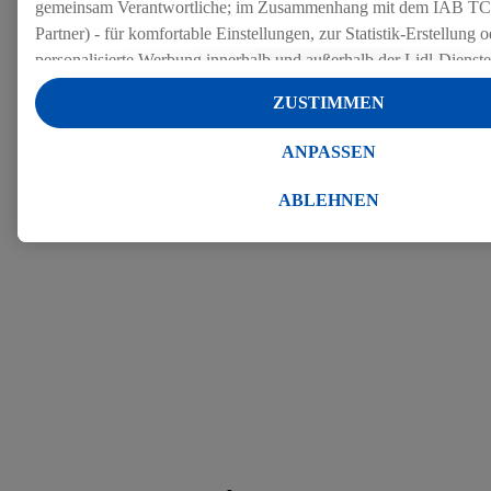
gemeinsam Verantwortliche; im Zusammenhang mit dem IAB TC
Partner) - für komfortable Einstellungen, zur Statistik-Erstellung o
personalisierte Werbung innerhalb und außerhalb der Lidl-Dienst
Datenverarbeitungen für personalisierte Werbung werden durchge
ZUSTIMMEN
Werbung auszusteuern und um Dritten die Ausspielung von Werb
Lidl-Dienste über die Ihnen und Ihren Haushaltsangehörigen zug
ANPASSEN
Endgeräte zu ermöglichen. Sofern Sie Teilnehmer des Lidl Plus-
werden für diese Zwecke auch Daten aus Ihrem Filial-Kaufverhalte
ABLEHNEN
Zudem werden einem der o.g. Partner Daten über Ihr Kaufverhalte
Diensten zur Verfügung gestellt, damit dieser als
eigenständig Ver
Erfolg von Werbekampagnen seiner Auftraggeber messen kann.
Die Erstellung personalisierter Werbung basiert auf der Generier
Daten von anderen Diensten angereicherten Profilen. Dies umfasst
Zusammenführung von Daten (z.B. über Ihre Nutzung der Lidl-Di
Kaufverhalten in den Lidl-Diensten, Informationen aus Ihrem Ku
Alter oder Geschlecht - sowie Ihre genauen Standortdaten) auch 
Endgeräte und Lidl-Dienste hinweg einschließlich dem Speichern
dem Zugriff auf Informationen auf Ihren Endgeräten zur Erstellu
Zielgruppen (sogenannten Segmenten). Im Zusammenhang mit d