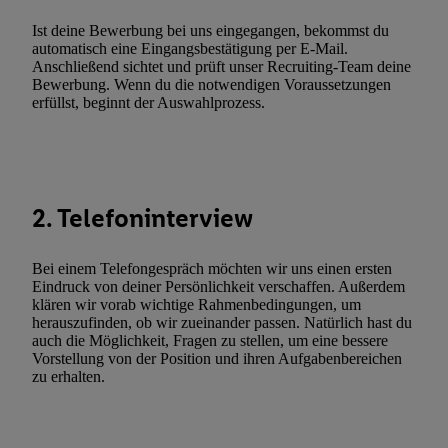
Kennung verwenden, um Sie wiederzuerkennen und Erkenntnisse
Ist deine Bewerbung bei uns eingegangen, bekommst du
Nutzungsverhalten in den Lidl-Diensten zu erfassen. Insbesonder
automatisch eine Eingangsbestätigung per E-Mail.
Anschließend sichtet und prüft unser Recruiting-Team deine
mittels dieser Technologie auch auf Diensten wiedererkannt werd
Bewerbung. Wenn du die notwendigen Voraussetzungen
Dritten betrieben werden, damit wir Ihnen dort personalisierte W
erfüllst, beginnt der Auswahlprozess.
können. Sie können Ihre Einwilligung speziell zur Nutzung der U
zusätzlich zur weiter unten erläuterten Möglichkeit, Ihre Einwilli
widerrufen - jederzeit auch über
das Datenschutzportal von Utiq
(„consenthub“)
oder über „Anpassen“/„Nutzung der Telekommunik
2. Telefoninterview
Utiq-Technologie für digitales Marketing“ am unteren Ende diese
(nur für die Lidl-Dienste) widerrufen. Weitere Informationen finde
den
Datenschutzbestimmungen von Utiq
.
Bei einem Telefongespräch möchten wir uns einen ersten
Durch einen Klick auf „Ablehnen“ können Sie nur den Einsatz n
Eindruck von deiner Persönlichkeit verschaffen. Außerdem
klären wir vorab wichtige Rahmenbedingungen, um
Techniken zulassen. Durch einen Klick auf „Zustimmen“ stimmen 
herauszufinden, ob wir zueinander passen. Natürlich hast du
Verarbeitungen zu sämtlichen vorgenannten Zwecken unter Einbi
auch die Möglichkeit, Fragen zu stellen, um eine bessere
genannten Partner zu. Weitere Informationen, auch zur Speicherd
Vorstellung von der Position und ihren Aufgabenbereichen
zu erhalten.
und zu Ihrem Recht, Ihre Einwilligung jederzeit mit Wirkung für 
widerrufen, finden Sie in unseren
Datenschutzbestimmungen
.
Die
Sie hier.
Unter „Anpassen“ können Sie einzelne Verwendungszwe