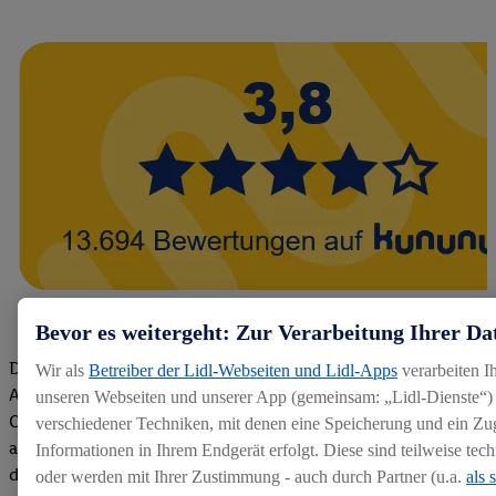
Bevor es weitergeht: Zur Verarbeitung Ihrer Da
Die Bewertungen von aktuellen und ehemaligen Mitarbeitern,
Wir als
Betreiber der Lidl-Webseiten und Lidl-Apps
verarbeiten I
Azubis und externen Bewerbern haben uns zu einer Top
unseren Webseiten und unserer App (gemeinsam: „Lidl-Dienste“) 
Company gemacht. Wir freuen uns über unseren guten Score
verschiedener Techniken, mit denen eine Speicherung und ein Zug
auf dem Arbeitgeber-Bewertungsportal kununu.Hier geht's zu
Informationen in Ihrem Endgerät erfolgt. Diese sind teilweise te
den Bewertungen
oder werden mit Ihrer Zustimmung - auch durch Partner (u.a.
als 