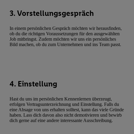
zulassen; das gilt auch für die nachfolgend schlagwortartig bena
Funktionen im Rahmen des Einsatzes des IAB TCF für Werbung
3. Vorstellungsgespräch
Erfolgsmessung:
Gewährleistung der Sicherheit, Verhinderung und Aufdeckung v
In einem persönlichen Gespräch möchten wir herausfinden,
Fehlerbehebung, Bereitstellung und Anzeige von Werbung und In
ob du die richtigen Voraussetzungen für den ausgewählten
Abgleichung und Kombination von Daten aus unterschiedlichen 
Job mitbringst. Zudem möchten wir uns ein persönliches
Bild machen, ob du zum Unternehmen und ins Team passt.
Verknüpfung verschiedener Endgeräte, Identifikation von Geräte
automatisch übermittelter Informationen, Messung des Erfolgs vo
Werbekampagnen durch TTD und Nutzung der Telekommunikatio
Utiq-Technologie für digitales Marketing, sowie:
Verwendung genauer Standortdaten. Erstellung von Profilen für 
4. Einstellung
Werbung. Speichern von oder Zugriff auf Informationen auf ei
Entwicklung und Verbesserung der Angebote. Analyse von Zie
Statistiken oder Kombinationen von Daten aus verschiedenen Q
Hast du uns im persönlichen Kennenlernen überzeugt,
erfolgen Vertragsunterzeichnung und Einstellung. Falls du
Verwendung reduzierter Daten zur Auswahl von Werbeanzeige
eine Absage von uns erhalten solltest, kann das viele Gründe
Werbeleistung. Verwendung von Profilen zur Auswahl personali
haben. Lass dich davon also nicht demotivieren und bewirb
Werbung.
dich gerne auf eine andere interessante Ausschreibung.
Liste der Partner (Lieferanten)