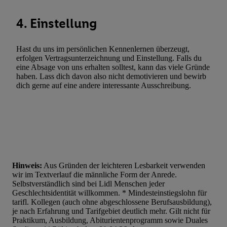
Werbekampagnen durch TTD und Nutzung der Telekommunikatio
Utiq-Technologie für digitales Marketing, sowie:
4. Einstellung
Verwendung genauer Standortdaten. Erstellung von Profilen für 
Werbung. Speichern von oder Zugriff auf Informationen auf ei
Hast du uns im persönlichen Kennenlernen überzeugt,
Entwicklung und Verbesserung der Angebote. Analyse von Zie
erfolgen Vertragsunterzeichnung und Einstellung. Falls du
Statistiken oder Kombinationen von Daten aus verschiedenen Q
eine Absage von uns erhalten solltest, kann das viele Gründe
haben. Lass dich davon also nicht demotivieren und bewirb
Verwendung reduzierter Daten zur Auswahl von Werbeanzeige
dich gerne auf eine andere interessante Ausschreibung.
Werbeleistung. Verwendung von Profilen zur Auswahl personali
Werbung.
Liste der Partner (Lieferanten)
Hinweis:
Aus Gründen der leichteren Lesbarkeit verwenden
wir im Textverlauf die männliche Form der Anrede.
Selbstverständlich sind bei Lidl Menschen jeder
Geschlechtsidentität willkommen. * Mindesteinstiegslohn für
tarifl. Kollegen (auch ohne abgeschlossene Berufsausbildung),
je nach Erfahrung und Tarifgebiet deutlich mehr. Gilt nicht für
Praktikum, Ausbildung, Abiturientenprogramm sowie Duales