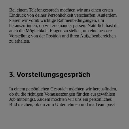
Utiq-Technologie für digitales Marketing“ am unteren Ende diese
Bei einem Telefongespräch möchten wir uns einen ersten
(nur für die Lidl-Dienste) widerrufen. Weitere Informationen finde
Eindruck von deiner Persönlichkeit verschaffen. Außerdem
den
Datenschutzbestimmungen von Utiq
.
klären wir vorab wichtige Rahmenbedingungen, um
herauszufinden, ob wir zueinander passen. Natürlich hast du
Durch einen Klick auf „Ablehnen“ können Sie nur den Einsatz n
auch die Möglichkeit, Fragen zu stellen, um eine bessere
Techniken zulassen. Durch einen Klick auf „Zustimmen“ stimmen 
Vorstellung von der Position und ihren Aufgabenbereichen
Verarbeitungen zu sämtlichen vorgenannten Zwecken unter Einbi
zu erhalten.
genannten Partner zu. Weitere Informationen, auch zur Speicherd
und zu Ihrem Recht, Ihre Einwilligung jederzeit mit Wirkung für 
widerrufen, finden Sie in unseren
Datenschutzbestimmungen
.
Die
Sie hier.
Unter „Anpassen“ können Sie einzelne Verwendungszwe
3. Vorstellungsgespräch
zulassen; das gilt auch für die nachfolgend schlagwortartig bena
Funktionen im Rahmen des Einsatzes des IAB TCF für Werbung
Erfolgsmessung:
In einem persönlichen Gespräch möchten wir herausfinden,
ob du die richtigen Voraussetzungen für den ausgewählten
Gewährleistung der Sicherheit, Verhinderung und Aufdeckung v
Job mitbringst. Zudem möchten wir uns ein persönliches
Fehlerbehebung, Bereitstellung und Anzeige von Werbung und In
Bild machen, ob du zum Unternehmen und ins Team passt.
Abgleichung und Kombination von Daten aus unterschiedlichen 
Verknüpfung verschiedener Endgeräte, Identifikation von Geräte
automatisch übermittelter Informationen, Messung des Erfolgs vo