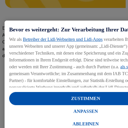
Die Bewertungen von aktuellen und ehemaligen Mitarbeitern,
Bevor es weitergeht: Zur Verarbeitung Ihrer Da
Azubis und externen Bewerbern haben uns zu einer Top
Wir als
Betreiber der Lidl-Webseiten und Lidl-Apps
verarbeiten I
Company gemacht. Wir freuen uns über unseren guten Score
unseren Webseiten und unserer App (gemeinsam: „Lidl-Dienste“) 
auf dem Arbeitgeber-Bewertungsportal kununu.Hier geht's zu
verschiedener Techniken, mit denen eine Speicherung und ein Zug
den Bewertungen
Informationen in Ihrem Endgerät erfolgt. Diese sind teilweise te
oder werden mit Ihrer Zustimmung - auch durch Partner (u.a.
als 
gemeinsam Verantwortliche; im Zusammenhang mit dem IAB TC
Partner) - für komfortable Einstellungen, zur Statistik-Erstellung o
personalisierte Werbung innerhalb und außerhalb der Lidl-Dienst
Datenverarbeitungen für personalisierte Werbung werden durchge
ZUSTIMMEN
Werbung auszusteuern und um Dritten die Ausspielung von Werb
Lidl-Dienste über die Ihnen und Ihren Haushaltsangehörigen zug
ANPASSEN
Endgeräte zu ermöglichen. Sofern Sie Teilnehmer des Lidl Plus-
werden für diese Zwecke auch Daten aus Ihrem Filial-Kaufverhalte
ABLEHNEN