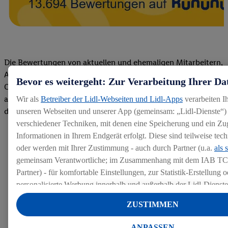
Die Bewertungen von aktuellen und ehemaligen Mitarbeitern,
Azubis und externen Bewerbern haben uns zu einer Top
Bevor es weitergeht: Zur Verarbeitung Ihrer Da
Company gemacht. Wir freuen uns über unseren guten Score
auf dem Arbeitgeber-Bewertungsportal kununu.Hier geht's zu
Wir als
Betreiber der Lidl-Webseiten und Lidl-Apps
verarbeiten I
den Bewertungen
unseren Webseiten und unserer App (gemeinsam: „Lidl-Dienste“) 
verschiedener Techniken, mit denen eine Speicherung und ein Zug
Informationen in Ihrem Endgerät erfolgt. Diese sind teilweise te
oder werden mit Ihrer Zustimmung - auch durch Partner (u.a.
als 
gemeinsam Verantwortliche; im Zusammenhang mit dem IAB TC
Partner) - für komfortable Einstellungen, zur Statistik-Erstellung o
personalisierte Werbung innerhalb und außerhalb der Lidl-Dienst
Datenverarbeitungen für personalisierte Werbung werden durchge
ZUSTIMMEN
Werbung auszusteuern und um Dritten die Ausspielung von Werb
Lidl-Dienste über die Ihnen und Ihren Haushaltsangehörigen zug
ANPASSEN