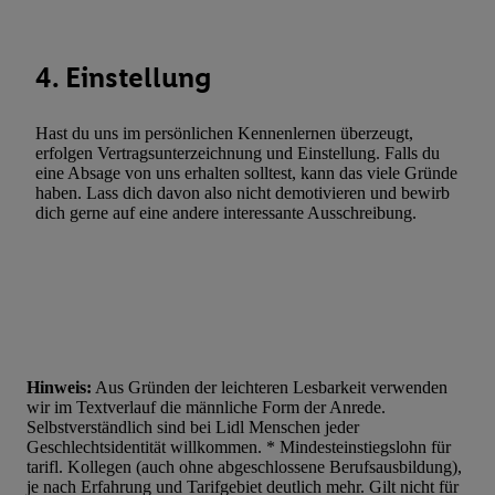
Verknüpfung verschiedener Endgeräte, Identifikation von Geräte
automatisch übermittelter Informationen, Messung des Erfolgs vo
Werbekampagnen durch TTD und Nutzung der Telekommunikatio
4. Einstellung
Utiq-Technologie für digitales Marketing, sowie:
Verwendung genauer Standortdaten. Erstellung von Profilen für 
Hast du uns im persönlichen Kennenlernen überzeugt,
erfolgen Vertragsunterzeichnung und Einstellung. Falls du
Werbung. Speichern von oder Zugriff auf Informationen auf ei
eine Absage von uns erhalten solltest, kann das viele Gründe
Entwicklung und Verbesserung der Angebote. Analyse von Zie
haben. Lass dich davon also nicht demotivieren und bewirb
Statistiken oder Kombinationen von Daten aus verschiedenen Q
dich gerne auf eine andere interessante Ausschreibung.
Verwendung reduzierter Daten zur Auswahl von Werbeanzeige
Werbeleistung. Verwendung von Profilen zur Auswahl personali
Werbung.
Liste der Partner (Lieferanten)
Hinweis:
Aus Gründen der leichteren Lesbarkeit verwenden
wir im Textverlauf die männliche Form der Anrede.
Selbstverständlich sind bei Lidl Menschen jeder
Geschlechtsidentität willkommen. * Mindesteinstiegslohn für
tarifl. Kollegen (auch ohne abgeschlossene Berufsausbildung),
je nach Erfahrung und Tarifgebiet deutlich mehr. Gilt nicht für