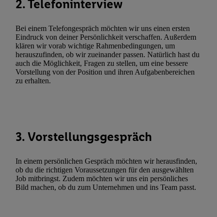
2. Telefoninterview
zusätzlich zur weiter unten erläuterten Möglichkeit, Ihre Einwilli
widerrufen - jederzeit auch über
das Datenschutzportal von Utiq
(„consenthub“)
oder über „Anpassen“/„Nutzung der Telekommunik
Bei einem Telefongespräch möchten wir uns einen ersten
Utiq-Technologie für digitales Marketing“ am unteren Ende diese
Eindruck von deiner Persönlichkeit verschaffen. Außerdem
klären wir vorab wichtige Rahmenbedingungen, um
(nur für die Lidl-Dienste) widerrufen. Weitere Informationen finde
herauszufinden, ob wir zueinander passen. Natürlich hast du
den
Datenschutzbestimmungen von Utiq
.
auch die Möglichkeit, Fragen zu stellen, um eine bessere
Durch einen Klick auf „Ablehnen“ können Sie nur den Einsatz n
Vorstellung von der Position und ihren Aufgabenbereichen
zu erhalten.
Techniken zulassen. Durch einen Klick auf „Zustimmen“ stimmen 
Verarbeitungen zu sämtlichen vorgenannten Zwecken unter Einbi
genannten Partner zu. Weitere Informationen, auch zur Speicherd
und zu Ihrem Recht, Ihre Einwilligung jederzeit mit Wirkung für 
widerrufen, finden Sie in unseren
Datenschutzbestimmungen
.
Die
3. Vorstellungsgespräch
Sie hier.
Unter „Anpassen“ können Sie einzelne Verwendungszwe
zulassen; das gilt auch für die nachfolgend schlagwortartig bena
In einem persönlichen Gespräch möchten wir herausfinden,
Funktionen im Rahmen des Einsatzes des IAB TCF für Werbung
ob du die richtigen Voraussetzungen für den ausgewählten
Erfolgsmessung:
Job mitbringst. Zudem möchten wir uns ein persönliches
Gewährleistung der Sicherheit, Verhinderung und Aufdeckung v
Bild machen, ob du zum Unternehmen und ins Team passt.
Fehlerbehebung, Bereitstellung und Anzeige von Werbung und In
Abgleichung und Kombination von Daten aus unterschiedlichen 