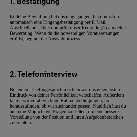
1. Bestätigung
wie z.B. Ihrer Mobilfunknummer, eine Kennung für Utiq erstellt.
Kennung verwenden, um Sie wiederzuerkennen und Erkenntnisse
Ist deine Bewerbung bei uns eingegangen, bekommst du
Nutzungsverhalten in den Lidl-Diensten zu erfassen. Insbesonder
automatisch eine Eingangsbestätigung per E-Mail.
mittels dieser Technologie auch auf Diensten wiedererkannt werd
Anschließend sichtet und prüft unser Recruiting-Team deine
Bewerbung. Wenn du die notwendigen Voraussetzungen
Dritten betrieben werden, damit wir Ihnen dort personalisierte W
erfüllst, beginnt der Auswahlprozess.
können. Sie können Ihre Einwilligung speziell zur Nutzung der U
zusätzlich zur weiter unten erläuterten Möglichkeit, Ihre Einwilli
widerrufen - jederzeit auch über
das Datenschutzportal von Utiq
(„consenthub“)
oder über „Anpassen“/„Nutzung der Telekommunik
Utiq-Technologie für digitales Marketing“ am unteren Ende diese
2. Telefoninterview
(nur für die Lidl-Dienste) widerrufen. Weitere Informationen finde
den
Datenschutzbestimmungen von Utiq
.
Bei einem Telefongespräch möchten wir uns einen ersten
Durch einen Klick auf „Ablehnen“ können Sie nur den Einsatz n
Eindruck von deiner Persönlichkeit verschaffen. Außerdem
Techniken zulassen. Durch einen Klick auf „Zustimmen“ stimmen 
klären wir vorab wichtige Rahmenbedingungen, um
herauszufinden, ob wir zueinander passen. Natürlich hast du
Verarbeitungen zu sämtlichen vorgenannten Zwecken unter Einbi
auch die Möglichkeit, Fragen zu stellen, um eine bessere
genannten Partner zu. Weitere Informationen, auch zur Speicherd
Vorstellung von der Position und ihren Aufgabenbereichen
und zu Ihrem Recht, Ihre Einwilligung jederzeit mit Wirkung für 
zu erhalten.
widerrufen, finden Sie in unseren
Datenschutzbestimmungen
.
Die
Sie hier.
Unter „Anpassen“ können Sie einzelne Verwendungszwe