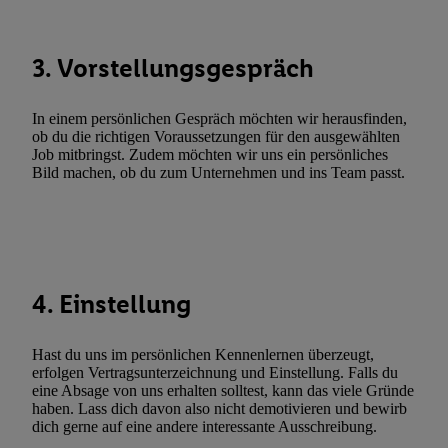
zulassen; das gilt auch für die nachfolgend schlagwortartig bena
Funktionen im Rahmen des Einsatzes des IAB TCF für Werbung
3. Vorstellungsgespräch
Erfolgsmessung:
Gewährleistung der Sicherheit, Verhinderung und Aufdeckung v
Fehlerbehebung, Bereitstellung und Anzeige von Werbung und In
In einem persönlichen Gespräch möchten wir herausfinden,
ob du die richtigen Voraussetzungen für den ausgewählten
Abgleichung und Kombination von Daten aus unterschiedlichen 
Job mitbringst. Zudem möchten wir uns ein persönliches
Verknüpfung verschiedener Endgeräte, Identifikation von Geräte
Bild machen, ob du zum Unternehmen und ins Team passt.
automatisch übermittelter Informationen, Messung des Erfolgs vo
Werbekampagnen durch TTD und Nutzung der Telekommunikatio
Utiq-Technologie für digitales Marketing, sowie:
Verwendung genauer Standortdaten. Erstellung von Profilen für 
Werbung. Speichern von oder Zugriff auf Informationen auf ei
4. Einstellung
Entwicklung und Verbesserung der Angebote. Analyse von Zie
Statistiken oder Kombinationen von Daten aus verschiedenen Q
Hast du uns im persönlichen Kennenlernen überzeugt,
Verwendung reduzierter Daten zur Auswahl von Werbeanzeige
erfolgen Vertragsunterzeichnung und Einstellung. Falls du
eine Absage von uns erhalten solltest, kann das viele Gründe
Werbeleistung. Verwendung von Profilen zur Auswahl personali
haben. Lass dich davon also nicht demotivieren und bewirb
Werbung.
dich gerne auf eine andere interessante Ausschreibung.