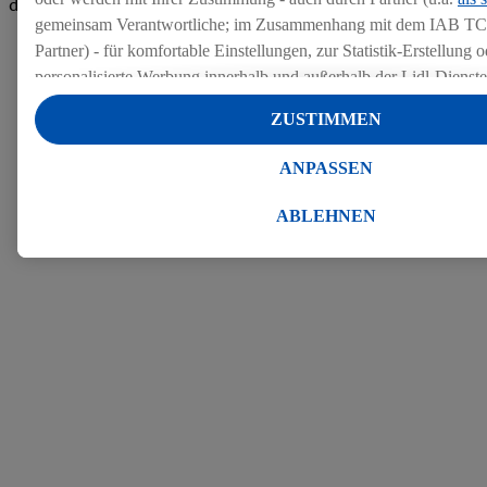
den Bewertungen
gemeinsam Verantwortliche; im Zusammenhang mit dem IAB TC
Partner) - für komfortable Einstellungen, zur Statistik-Erstellung o
personalisierte Werbung innerhalb und außerhalb der Lidl-Dienst
Datenverarbeitungen für personalisierte Werbung werden durchge
ZUSTIMMEN
Werbung auszusteuern und um Dritten die Ausspielung von Werb
Lidl-Dienste über die Ihnen und Ihren Haushaltsangehörigen zug
ANPASSEN
Endgeräte zu ermöglichen. Sofern Sie Teilnehmer des Lidl Plus-
werden für diese Zwecke auch Daten aus Ihrem Filial-Kaufverhalte
ABLEHNEN
Zudem werden einem der o.g. Partner Daten über Ihr Kaufverhalte
Diensten zur Verfügung gestellt, damit dieser als
eigenständig Ver
Erfolg von Werbekampagnen seiner Auftraggeber messen kann.
Die Erstellung personalisierter Werbung basiert auf der Generier
Daten von anderen Diensten angereicherten Profilen. Dies umfasst
Zusammenführung von Daten (z.B. über Ihre Nutzung der Lidl-Di
Kaufverhalten in den Lidl-Diensten, Informationen aus Ihrem Ku
Alter oder Geschlecht - sowie Ihre genauen Standortdaten) auch 
Endgeräte und Lidl-Dienste hinweg einschließlich dem Speichern
dem Zugriff auf Informationen auf Ihren Endgeräten zur Erstellu