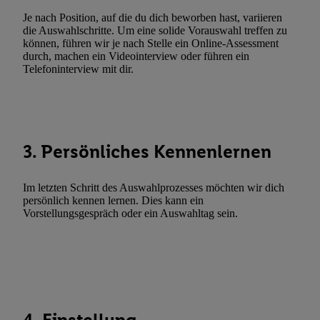
genannten Partner zu. Weitere Informationen, auch zur Speicherd
Je nach Position, auf die du dich beworben hast, variieren
die Auswahlschritte. Um eine solide Vorauswahl treffen zu
und zu Ihrem Recht, Ihre Einwilligung jederzeit mit Wirkung für 
können, führen wir je nach Stelle ein Online-Assessment
widerrufen, finden Sie in unseren
Datenschutzbestimmungen
.
Die
durch, machen ein Videointerview oder führen ein
Sie hier.
Unter „Anpassen“ können Sie einzelne Verwendungszwe
Telefoninterview mit dir.
zulassen; das gilt auch für die nachfolgend schlagwortartig bena
Funktionen im Rahmen des Einsatzes des IAB TCF für Werbung
Erfolgsmessung:
Gewährleistung der Sicherheit, Verhinderung und Aufdeckung v
3. Persönliches Kennenlernen
Fehlerbehebung, Bereitstellung und Anzeige von Werbung und In
Abgleichung und Kombination von Daten aus unterschiedlichen 
Im letzten Schritt des Auswahlprozesses möchten wir dich
Verknüpfung verschiedener Endgeräte, Identifikation von Geräte
persönlich kennen lernen. Dies kann ein
automatisch übermittelter Informationen, Messung des Erfolgs vo
Vorstellungsgespräch oder ein Auswahltag sein.
Werbekampagnen durch TTD und Nutzung der Telekommunikatio
Utiq-Technologie für digitales Marketing, sowie:
Verwendung genauer Standortdaten. Erstellung von Profilen für 
Werbung. Speichern von oder Zugriff auf Informationen auf ei
Entwicklung und Verbesserung der Angebote. Analyse von Zie
Statistiken oder Kombinationen von Daten aus verschiedenen Q