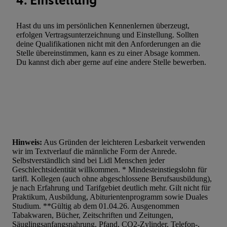
4. Einstellung
Verwendung reduzierter Daten zur Auswahl von Werbeanzeige
Werbeleistung. Verwendung von Profilen zur Auswahl personali
Hast du uns im persönlichen Kennenlernen überzeugt,
Werbung.
erfolgen Vertragsunterzeichnung und Einstellung. Sollten
deine Qualifikationen nicht mit den Anforderungen an die
Liste der Partner (Lieferanten)
Stelle übereinstimmen, kann es zu einer Absage kommen.
Du kannst dich aber gerne auf eine andere Stelle bewerben.
Hinweis:
Aus Gründen der leichteren Lesbarkeit verwenden
wir im Textverlauf die männliche Form der Anrede.
Selbstverständlich sind bei Lidl Menschen jeder
Geschlechtsidentität willkommen. * Mindesteinstiegslohn für
tarifl. Kollegen (auch ohne abgeschlossene Berufsausbildung),
je nach Erfahrung und Tarifgebiet deutlich mehr. Gilt nicht für
Praktikum, Ausbildung, Abiturientenprogramm sowie Duales
Studium. **Gültig ab dem 01.04.26. Ausgenommen
Tabakwaren, Bücher, Zeitschriften und Zeitungen,
Säuglingsanfangsnahrung, Pfand, CO2-Zylinder, Telefon-,