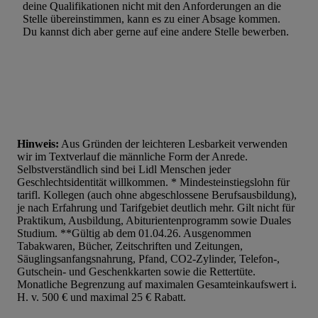
Werbung. Speichern von oder Zugriff auf Informationen auf ei
deine Qualifikationen nicht mit den Anforderungen an die
Entwicklung und Verbesserung der Angebote. Analyse von Zie
Stelle übereinstimmen, kann es zu einer Absage kommen.
Du kannst dich aber gerne auf eine andere Stelle bewerben.
Statistiken oder Kombinationen von Daten aus verschiedenen Q
Verwendung reduzierter Daten zur Auswahl von Werbeanzeige
Werbeleistung. Verwendung von Profilen zur Auswahl personali
Werbung.
Liste der Partner (Lieferanten)
Hinweis:
Aus Gründen der leichteren Lesbarkeit verwenden
wir im Textverlauf die männliche Form der Anrede.
Selbstverständlich sind bei Lidl Menschen jeder
Geschlechtsidentität willkommen. * Mindesteinstiegslohn für
tarifl. Kollegen (auch ohne abgeschlossene Berufsausbildung),
je nach Erfahrung und Tarifgebiet deutlich mehr. Gilt nicht für
Praktikum, Ausbildung, Abiturientenprogramm sowie Duales
Studium. **Gültig ab dem 01.04.26. Ausgenommen
Tabakwaren, Bücher, Zeitschriften und Zeitungen,
Säuglingsanfangsnahrung, Pfand, CO2-Zylinder, Telefon-,
Gutschein- und Geschenkkarten sowie die Rettertüte.
Monatliche Begrenzung auf maximalen Gesamteinkaufswert i.
H. v. 500 € und maximal 25 € Rabatt.