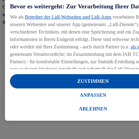
Bevor es weitergeht: Zur Verarbeitung Ihrer Da
Company gemacht. Wir freuen uns über unseren guten Score
auf dem Arbeitgeber-Bewertungsportal kununu.Hier geht's zu
Wir als
Betreiber der Lidl-Webseiten und Lidl-Apps
verarbeiten I
den Bewertungen
unseren Webseiten und unserer App (gemeinsam: „Lidl-Dienste“) 
verschiedener Techniken, mit denen eine Speicherung und ein Zug
Informationen in Ihrem Endgerät erfolgt. Diese sind teilweise te
oder werden mit Ihrer Zustimmung - auch durch Partner (u.a.
als 
gemeinsam Verantwortliche; im Zusammenhang mit dem IAB TC
Partner) - für komfortable Einstellungen, zur Statistik-Erstellung o
personalisierte Werbung innerhalb und außerhalb der Lidl-Dienst
Datenverarbeitungen für personalisierte Werbung werden durchge
ZUSTIMMEN
Werbung auszusteuern und um Dritten die Ausspielung von Werb
Lidl-Dienste über die Ihnen und Ihren Haushaltsangehörigen zug
ANPASSEN
Endgeräte zu ermöglichen. Sofern Sie Teilnehmer des Lidl Plus-
werden für diese Zwecke auch Daten aus Ihrem Filial-Kaufverhalte
ABLEHNEN
Zudem werden einem der o.g. Partner Daten über Ihr Kaufverhalte
Diensten zur Verfügung gestellt, damit dieser als
eigenständig Ver
Erfolg von Werbekampagnen seiner Auftraggeber messen kann.
Die Erstellung personalisierter Werbung basiert auf der Generier