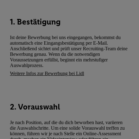
gemeinsamer Verantwortlichkeit verarbeitet.
Zudem erlauben Sie uns, der Utiq SA/NV („Utiq“) und
1. Bestätigung
Ihrem
Telekommunikationsnetzbetreiber
, die Utiq-Technologie in
einzusetzen. Utiq prüft zunächst anhand Ihrer IP-Adresse, ob die 
Sie verfügbar ist. Wenn das der Fall ist, gibt Utiq Ihre IP-Adresse
Ist deine Bewerbung bei uns eingegangen, bekommst du
automatisch eine Eingangsbestätigung per E-Mail.
Netzbetreiber weiter, der anhand der IP-Adresse und einer Kund
Anschließend sichtet und prüft unser Recruiting-Team deine
wie z.B. Ihrer Mobilfunknummer, eine Kennung für Utiq erstellt.
Bewerbung genau. Wenn du die notwendigen
Kennung verwenden, um Sie wiederzuerkennen und Erkenntnisse
Voraussetzungen erfüllst, beginnt ein mehrstufiger
Auswahlprozess.
Nutzungsverhalten in den Lidl-Diensten zu erfassen. Insbesonder
Weitere Infos zur Bewerbung bei Lidl
mittels dieser Technologie auch auf Diensten wiedererkannt werd
Dritten betrieben werden, damit wir Ihnen dort personalisierte W
können. Sie können Ihre Einwilligung speziell zur Nutzung der U
zusätzlich zur weiter unten erläuterten Möglichkeit, Ihre Einwilli
widerrufen - jederzeit auch über
das Datenschutzportal von Utiq
2. Vorauswahl
(„consenthub“)
oder über „Anpassen“/„Nutzung der Telekommunik
Utiq-Technologie für digitales Marketing“ am unteren Ende diese
Je nach Position, auf die du dich beworben hast, variieren
(nur für die Lidl-Dienste) widerrufen. Weitere Informationen finde
die Auswahlschritte. Um eine solide Vorauswahl treffen zu
den
Datenschutzbestimmungen von Utiq
.
können, führen wir je nach Stelle ein Online-Assessment