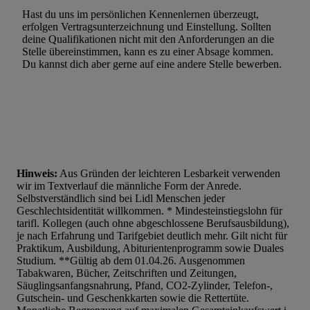
Verwendung genauer Standortdaten. Erstellung von Profilen für 
Hast du uns im persönlichen Kennenlernen überzeugt,
Werbung. Speichern von oder Zugriff auf Informationen auf ei
erfolgen Vertragsunterzeichnung und Einstellung. Sollten
Entwicklung und Verbesserung der Angebote. Analyse von Zie
deine Qualifikationen nicht mit den Anforderungen an die
Stelle übereinstimmen, kann es zu einer Absage kommen.
Statistiken oder Kombinationen von Daten aus verschiedenen Q
Du kannst dich aber gerne auf eine andere Stelle bewerben.
Verwendung reduzierter Daten zur Auswahl von Werbeanzeige
Werbeleistung. Verwendung von Profilen zur Auswahl personali
Werbung.
Liste der Partner (Lieferanten)
Hinweis:
Aus Gründen der leichteren Lesbarkeit verwenden
wir im Textverlauf die männliche Form der Anrede.
Selbstverständlich sind bei Lidl Menschen jeder
Geschlechtsidentität willkommen. * Mindesteinstiegslohn für
tarifl. Kollegen (auch ohne abgeschlossene Berufsausbildung),
je nach Erfahrung und Tarifgebiet deutlich mehr. Gilt nicht für
Praktikum, Ausbildung, Abiturientenprogramm sowie Duales
Studium. **Gültig ab dem 01.04.26. Ausgenommen
Tabakwaren, Bücher, Zeitschriften und Zeitungen,
Säuglingsanfangsnahrung, Pfand, CO2-Zylinder, Telefon-,
Gutschein- und Geschenkkarten sowie die Rettertüte.