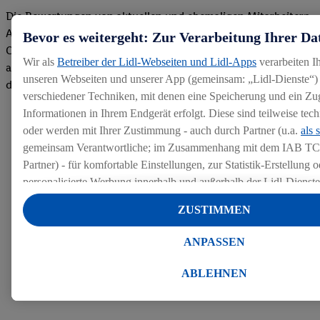
Die Bewertungen von aktuellen und ehemaligen Mitarbeitern,
Azubis und externen Bewerbern haben uns zu einer Top
Bevor es weitergeht: Zur Verarbeitung Ihrer Da
Company gemacht. Wir freuen uns über unseren guten Score
Wir als
Betreiber der Lidl-Webseiten und Lidl-Apps
verarbeiten I
auf dem Arbeitgeber-Bewertungsportal kununu.Hier geht's zu
unseren Webseiten und unserer App (gemeinsam: „Lidl-Dienste“) 
den Bewertungen
verschiedener Techniken, mit denen eine Speicherung und ein Zug
Informationen in Ihrem Endgerät erfolgt. Diese sind teilweise te
oder werden mit Ihrer Zustimmung - auch durch Partner (u.a.
als 
gemeinsam Verantwortliche; im Zusammenhang mit dem IAB TC
Partner) - für komfortable Einstellungen, zur Statistik-Erstellung o
personalisierte Werbung innerhalb und außerhalb der Lidl-Dienst
Datenverarbeitungen für personalisierte Werbung werden durchge
ZUSTIMMEN
Werbung auszusteuern und um Dritten die Ausspielung von Werb
Lidl-Dienste über die Ihnen und Ihren Haushaltsangehörigen zug
ANPASSEN
Endgeräte zu ermöglichen. Sofern Sie Teilnehmer des Lidl Plus-
werden für diese Zwecke auch Daten aus Ihrem Filial-Kaufverhalte
ABLEHNEN
Zudem werden einem der o.g. Partner Daten über Ihr Kaufverhalte
Diensten zur Verfügung gestellt, damit dieser als
eigenständig Ver
Erfolg von Werbekampagnen seiner Auftraggeber messen kann.