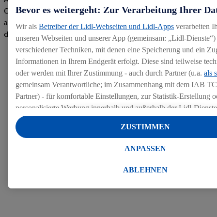
Bevor es weitergeht: Zur Verarbeitung Ihrer Da
Company gemacht. Wir freuen uns über unseren guten Score
auf dem Arbeitgeber-Bewertungsportal kununu.Hier geht's zu
Wir als
Betreiber der Lidl-Webseiten und Lidl-Apps
verarbeiten I
den Bewertungen
unseren Webseiten und unserer App (gemeinsam: „Lidl-Dienste“) 
verschiedener Techniken, mit denen eine Speicherung und ein Zug
Informationen in Ihrem Endgerät erfolgt. Diese sind teilweise te
oder werden mit Ihrer Zustimmung - auch durch Partner (u.a.
als 
gemeinsam Verantwortliche; im Zusammenhang mit dem IAB TC
Partner) - für komfortable Einstellungen, zur Statistik-Erstellung o
personalisierte Werbung innerhalb und außerhalb der Lidl-Dienst
Datenverarbeitungen für personalisierte Werbung werden durchge
ZUSTIMMEN
Werbung auszusteuern und um Dritten die Ausspielung von Werb
Lidl-Dienste über die Ihnen und Ihren Haushaltsangehörigen zug
ANPASSEN
Endgeräte zu ermöglichen. Sofern Sie Teilnehmer des Lidl Plus-
werden für diese Zwecke auch Daten aus Ihrem Filial-Kaufverhalte
ABLEHNEN
Zudem werden einem der o.g. Partner Daten über Ihr Kaufverhalte
Diensten zur Verfügung gestellt, damit dieser als
eigenständig Ver
Erfolg von Werbekampagnen seiner Auftraggeber messen kann.
Die Erstellung personalisierter Werbung basiert auf der Generier