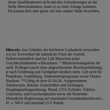
Werbung. Speichern von oder Zugriff auf Informationen auf ei
deine Qualifikationen nicht mit den Anforderungen an die
Entwicklung und Verbesserung der Angebote. Analyse von Zie
Stelle übereinstimmen, kann es zu einer Absage kommen.
Du kannst dich aber gerne auf eine andere Stelle bewerben.
Statistiken oder Kombinationen von Daten aus verschiedenen Q
Verwendung reduzierter Daten zur Auswahl von Werbeanzeige
Werbeleistung. Verwendung von Profilen zur Auswahl personali
Werbung.
Liste der Partner (Lieferanten)
Hinweis:
Aus Gründen der leichteren Lesbarkeit verwenden
wir im Textverlauf die männliche Form der Anrede.
Selbstverständlich sind bei Lidl Menschen jeder
Geschlechtsidentität willkommen. * Mindesteinstiegslohn für
tarifl. Kollegen (auch ohne abgeschlossene Berufsausbildung),
je nach Erfahrung und Tarifgebiet deutlich mehr. Gilt nicht für
Praktikum, Ausbildung, Abiturientenprogramm sowie Duales
Studium. **Gültig ab dem 01.04.26. Ausgenommen
Tabakwaren, Bücher, Zeitschriften und Zeitungen,
Säuglingsanfangsnahrung, Pfand, CO2-Zylinder, Telefon-,
Gutschein- und Geschenkkarten sowie die Rettertüte.
Monatliche Begrenzung auf maximalen Gesamteinkaufswert i.
H. v. 500 € und maximal 25 € Rabatt.