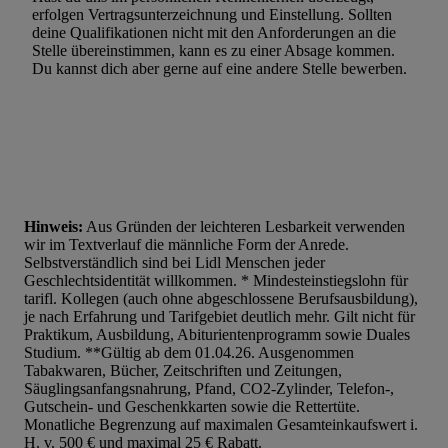
erfolgen Vertragsunterzeichnung und Einstellung. Sollten
Verwendung genauer Standortdaten. Erstellung von Profilen für 
deine Qualifikationen nicht mit den Anforderungen an die
Stelle übereinstimmen, kann es zu einer Absage kommen.
Werbung. Speichern von oder Zugriff auf Informationen auf ei
Du kannst dich aber gerne auf eine andere Stelle bewerben.
Entwicklung und Verbesserung der Angebote. Analyse von Zie
Statistiken oder Kombinationen von Daten aus verschiedenen Q
Verwendung reduzierter Daten zur Auswahl von Werbeanzeige
Werbeleistung. Verwendung von Profilen zur Auswahl personali
Werbung.
Liste der Partner (Lieferanten)
Hinweis:
Aus Gründen der leichteren Lesbarkeit verwenden
wir im Textverlauf die männliche Form der Anrede.
Selbstverständlich sind bei Lidl Menschen jeder
Geschlechtsidentität willkommen. * Mindesteinstiegslohn für
tarifl. Kollegen (auch ohne abgeschlossene Berufsausbildung),
je nach Erfahrung und Tarifgebiet deutlich mehr. Gilt nicht für
Praktikum, Ausbildung, Abiturientenprogramm sowie Duales
Studium. **Gültig ab dem 01.04.26. Ausgenommen
Tabakwaren, Bücher, Zeitschriften und Zeitungen,
Säuglingsanfangsnahrung, Pfand, CO2-Zylinder, Telefon-,
Gutschein- und Geschenkkarten sowie die Rettertüte.
Monatliche Begrenzung auf maximalen Gesamteinkaufswert i.
H. v. 500 € und maximal 25 € Rabatt.