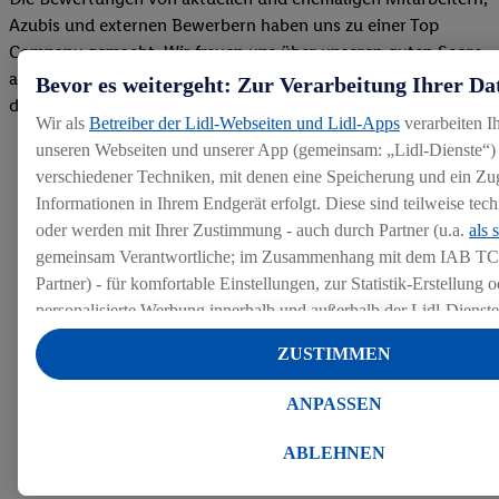
Azubis und externen Bewerbern haben uns zu einer Top
Company gemacht. Wir freuen uns über unseren guten Score
auf dem Arbeitgeber-Bewertungsportal kununu.Hier geht's zu
Bevor es weitergeht: Zur Verarbeitung Ihrer Da
den Bewertungen
Wir als
Betreiber der Lidl-Webseiten und Lidl-Apps
verarbeiten I
unseren Webseiten und unserer App (gemeinsam: „Lidl-Dienste“) 
verschiedener Techniken, mit denen eine Speicherung und ein Zug
Informationen in Ihrem Endgerät erfolgt. Diese sind teilweise te
oder werden mit Ihrer Zustimmung - auch durch Partner (u.a.
als 
gemeinsam Verantwortliche; im Zusammenhang mit dem IAB TC
Partner) - für komfortable Einstellungen, zur Statistik-Erstellung o
personalisierte Werbung innerhalb und außerhalb der Lidl-Dienst
Datenverarbeitungen für personalisierte Werbung werden durchge
ZUSTIMMEN
Werbung auszusteuern und um Dritten die Ausspielung von Werb
Lidl-Dienste über die Ihnen und Ihren Haushaltsangehörigen zug
ANPASSEN
Endgeräte zu ermöglichen. Sofern Sie Teilnehmer des Lidl Plus-
werden für diese Zwecke auch Daten aus Ihrem Filial-Kaufverhalte
ABLEHNEN
Zudem werden einem der o.g. Partner Daten über Ihr Kaufverhalte
Diensten zur Verfügung gestellt, damit dieser als
eigenständig Ver