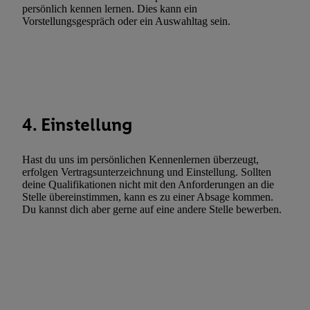
Gewährleistung der Sicherheit, Verhinderung und Aufdeckung v
persönlich kennen lernen. Dies kann ein
Vorstellungsgespräch oder ein Auswahltag sein.
Fehlerbehebung, Bereitstellung und Anzeige von Werbung und In
Abgleichung und Kombination von Daten aus unterschiedlichen 
Verknüpfung verschiedener Endgeräte, Identifikation von Geräte
automatisch übermittelter Informationen, Messung des Erfolgs vo
Werbekampagnen durch TTD und Nutzung der Telekommunikatio
Utiq-Technologie für digitales Marketing, sowie:
4. Einstellung
Verwendung genauer Standortdaten. Erstellung von Profilen für 
Werbung. Speichern von oder Zugriff auf Informationen auf ei
Hast du uns im persönlichen Kennenlernen überzeugt,
Entwicklung und Verbesserung der Angebote. Analyse von Zie
erfolgen Vertragsunterzeichnung und Einstellung. Sollten
Statistiken oder Kombinationen von Daten aus verschiedenen Q
deine Qualifikationen nicht mit den Anforderungen an die
Stelle übereinstimmen, kann es zu einer Absage kommen.
Verwendung reduzierter Daten zur Auswahl von Werbeanzeige
Du kannst dich aber gerne auf eine andere Stelle bewerben.
Werbeleistung. Verwendung von Profilen zur Auswahl personali
Werbung.
Liste der Partner (Lieferanten)