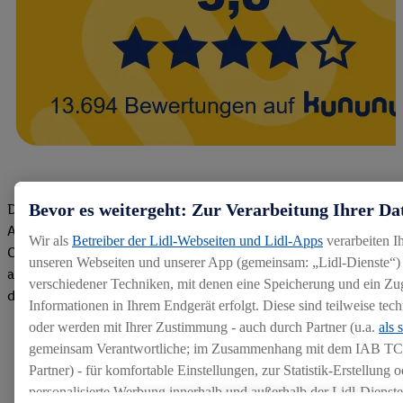
Bevor es weitergeht: Zur Verarbeitung Ihrer Da
Die Bewertungen von aktuellen und ehemaligen Mitarbeitern,
Azubis und externen Bewerbern haben uns zu einer Top
Wir als
Betreiber der Lidl-Webseiten und Lidl-Apps
verarbeiten I
Company gemacht. Wir freuen uns über unseren guten Score
unseren Webseiten und unserer App (gemeinsam: „Lidl-Dienste“) 
auf dem Arbeitgeber-Bewertungsportal kununu.Hier geht's zu
verschiedener Techniken, mit denen eine Speicherung und ein Zug
den Bewertungen
Informationen in Ihrem Endgerät erfolgt. Diese sind teilweise te
oder werden mit Ihrer Zustimmung - auch durch Partner (u.a.
als 
gemeinsam Verantwortliche; im Zusammenhang mit dem IAB TC
Partner) - für komfortable Einstellungen, zur Statistik-Erstellung o
personalisierte Werbung innerhalb und außerhalb der Lidl-Dienst