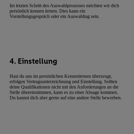
Erfolgsmessung:
Im letzten Schritt des Auswahlprozesses möchten wir dich
Gewährleistung der Sicherheit, Verhinderung und Aufdeckung v
persönlich kennen lernen. Dies kann ein
Fehlerbehebung, Bereitstellung und Anzeige von Werbung und In
Vorstellungsgespräch oder ein Auswahltag sein.
Abgleichung und Kombination von Daten aus unterschiedlichen 
Verknüpfung verschiedener Endgeräte, Identifikation von Geräte
automatisch übermittelter Informationen, Messung des Erfolgs vo
Werbekampagnen durch TTD und Nutzung der Telekommunikatio
Utiq-Technologie für digitales Marketing, sowie:
4. Einstellung
Verwendung genauer Standortdaten. Erstellung von Profilen für 
Werbung. Speichern von oder Zugriff auf Informationen auf ei
Entwicklung und Verbesserung der Angebote. Analyse von Zie
Hast du uns im persönlichen Kennenlernen überzeugt,
erfolgen Vertragsunterzeichnung und Einstellung. Sollten
Statistiken oder Kombinationen von Daten aus verschiedenen Q
deine Qualifikationen nicht mit den Anforderungen an die
Verwendung reduzierter Daten zur Auswahl von Werbeanzeige
Stelle übereinstimmen, kann es zu einer Absage kommen.
Werbeleistung. Verwendung von Profilen zur Auswahl personali
Du kannst dich aber gerne auf eine andere Stelle bewerben.
Werbung.
Liste der Partner (Lieferanten)