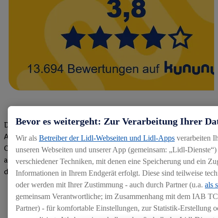
Bevor es weitergeht: Zur Verarbeitung Ihrer Da
Die Bewertungen von aktuellen und ehemaligen Mitarbeitern,
Azubis und externen Bewerbern haben uns zu einer Top
Wir als
Betreiber der Lidl-Webseiten und Lidl-Apps
verarbeiten I
Company gemacht. Wir freuen uns über unseren guten Score
unseren Webseiten und unserer App (gemeinsam: „Lidl-Dienste“) 
auf dem Arbeitgeber-Bewertungsportal kununu.Hier geht's zu
verschiedener Techniken, mit denen eine Speicherung und ein Zug
den Bewertungen
Informationen in Ihrem Endgerät erfolgt. Diese sind teilweise te
oder werden mit Ihrer Zustimmung - auch durch Partner (u.a.
als 
gemeinsam Verantwortliche; im Zusammenhang mit dem IAB TC
Partner) - für komfortable Einstellungen, zur Statistik-Erstellung o